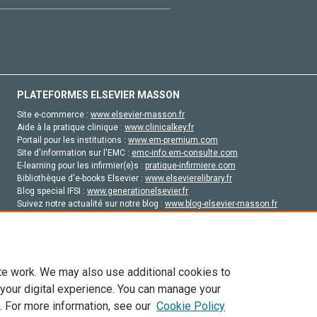
PLATEFORMES ELSEVIER MASSON
Site e-commerce :
www.elsevier-masson.fr
Aide à la pratique clinique :
www.clinicalkey.fr
Portail pour les institutions :
www.em-premium.com
Site d'information sur l'EMC :
emc-info.em-consulte.com
E-learning pour les infirmier(e)s :
pratique-infirmiere.com
Bibliothèque d'e-books Elsevier :
www.elsevierelibrary.fr
Blog special IFSI :
www.generationelsevier.fr
Suivez notre actualité sur notre blog :
www.blog-elsevier-masson.fr
Site d'emploi en santé :
emploisante.com
te work. We may also use additional cookies to
 your digital experience. You can manage your
. For more information, see our
Cookie Policy
vier, ses concédants de licence et ses contributeurs. Tout les droits sont réservés, y 