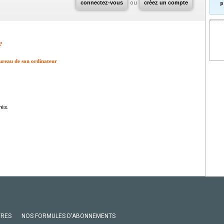
connectez-vous
ou
créez un compte
p
?
bureau de son ordinateur
vés.
VRES
NOS FORMULES D'ABONNEMENTS