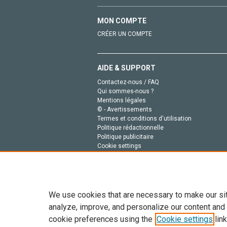
MON COMPTE
CRÉER UN COMPTE
AIDE & SUPPORT
Contactez-nous / FAQ
Qui sommes-nous ?
Mentions légales
© - Avertissements
Termes et conditions d'utilisation
Politique rédactionnelle
Politique publicitaire
Cookie settings
Politique de la vie privée
We use cookies that are necessary to make our si
analyze, improve, and personalize our content and
cookie preferences using the
Cookie settings
link
Tout le contenu de ce site: Copyright © 2026 Else