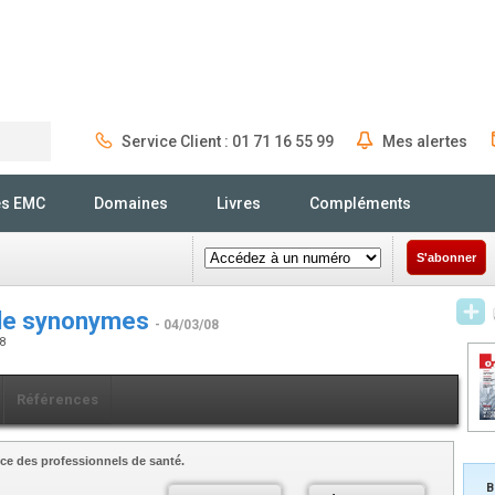
Service Client : 01 71 16 55 99
Mes alertes
Rechercher
és EMC
Domaines
Livres
Compléments
S'abonner
e de synonymes
- 04/03/08
48
Références
ce des professionnels de santé.
B