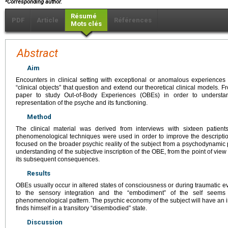
Corresponding author.
Résumé
PDF
Article
Références
Mots clés
Abstract
Aim
Encounters in clinical setting with exceptional or anomalous experiences o
“clinical objects” that question and extend our theoretical clinical models. F
paper to study Out-of-Body Experiences (OBEs) in order to understand
representation of the psyche and its functioning.
Method
The clinical material was derived from interviews with sixteen patien
phenomenological techniques were used in order to improve the descriptio
focused on the broader psychic reality of the subject from a psychodynamic p
understanding of the subjective inscription of the OBE, from the point of view
its subsequent consequences.
Results
OBEs usually occur in altered states of consciousness or during traumatic ev
to the sensory integration and the “embodiment” of the self seems to
phenomenological pattern. The psychic economy of the subject will have an i
finds himself in a transitory “disembodied” state.
Discussion