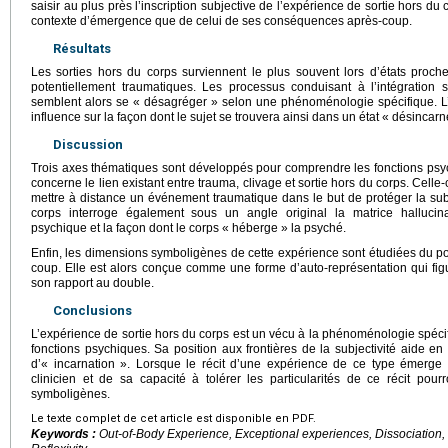
saisir au plus près l’inscription subjective de l’expérience de sortie hors du
contexte d’émergence que de celui de ses conséquences après-coup.
Résultats
Les sorties hors du corps surviennent le plus souvent lors d’états pro
potentiellement traumatiques. Les processus conduisant à l’intégration s
semblent alors se « désagréger » selon une phénoménologie spécifique. 
influence sur la façon dont le sujet se trouvera ainsi dans un état « désincarné
Discussion
Trois axes thématiques sont développés pour comprendre les fonctions psy
concerne le lien existant entre trauma, clivage et sortie hors du corps. Cel
mettre à distance un événement traumatique dans le but de protéger la subj
corps interroge également sous un angle original la matrice hallucin
psychique et la façon dont le corps « héberge » la psyché.
Enfin, les dimensions symboligènes de cette expérience sont étudiées du 
coup. Elle est alors conçue comme une forme d’auto-représentation qui fi
son rapport au double.
Conclusions
L’expérience de sortie hors du corps est un vécu à la phénoménologie spécifi
fonctions psychiques. Sa position aux frontières de la subjectivité aide en 
d’« incarnation ». Lorsque le récit d’une expérience de ce type émerge 
clinicien et de sa capacité à tolérer les particularités de ce récit pou
symboligènes.
Le texte complet de cet article est disponible en PDF.
Keywords :
Out-of-Body Experience, Exceptional experiences, Dissociation, 