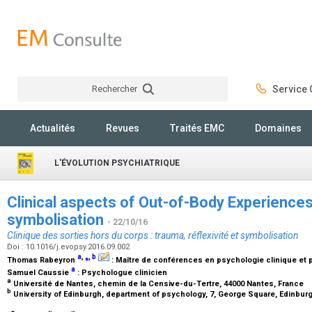
Rechercher
Service C
Rechercher
Actualités
Revues
Traités EMC
Domaines
L'ÉVOLUTION PSYCHIATRIQUE
Clinical aspects of Out-of-Body Experiences:
symbolisation
- 22/10/16
Clinique des sorties hors du corps : trauma, réflexivité et symbolisation
Doi : 10.1016/j.evopsy.2016.09.002
a
,
⁎
,
b
Thomas Rabeyron
:
Maître de conférences en psychologie clinique et 
a
Samuel Caussie
:
Psychologue clinicien
a
Université de Nantes, chemin de la Censive-du-Tertre, 44000 Nantes, France
b
University of Edinburgh, department of psychology, 7, George Square, Edinbur
⁎