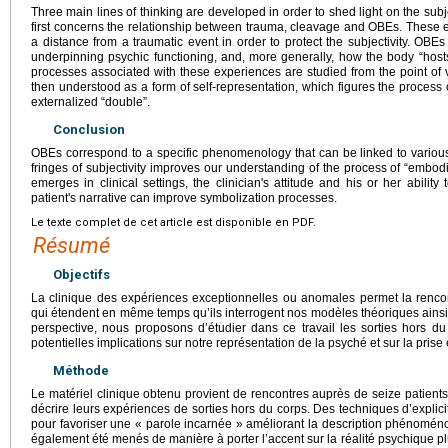
Three main lines of thinking are developed in order to shed light on the subje
first concerns the relationship between trauma, cleavage and OBEs. These 
a distance from a traumatic event in order to protect the subjectivity. OBEs
underpinning psychic functioning, and, more generally, how the body “hosts
processes associated with these experiences are studied from the point of v
then understood as a form of self-representation, which figures the process 
externalized “double”.
Conclusion
OBEs correspond to a specific phenomenology that can be linked to various 
fringes of subjectivity improves our understanding of the process of “embo
emerges in clinical settings, the clinician's attitude and his or her ability 
patient's narrative can improve symbolization processes.
Le texte complet de cet article est disponible en PDF.
Résumé
Objectifs
La clinique des expériences exceptionnelles ou anomales permet la renco
qui étendent en même temps qu’ils interrogent nos modèles théoriques ainsi
perspective, nous proposons d’étudier dans ce travail les sorties hors 
potentielles implications sur notre représentation de la psyché et sur la pris
Méthode
Le matériel clinique obtenu provient de rencontres auprès de seize patients 
décrire leurs expériences de sorties hors du corps. Des techniques d’explicit
pour favoriser une « parole incarnée » améliorant la description phénoménol
également été menés de manière à porter l’accent sur la réalité psychique plus