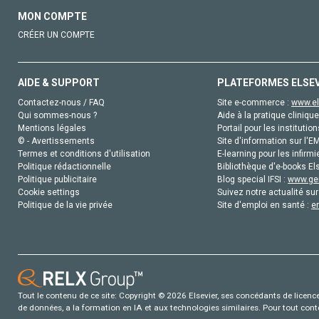
MON COMPTE
CRÉER UN COMPTE
AIDE & SUPPORT
PLATEFORMES ELSE
Contactez-nous / FAQ
Site e-commerce :
www.el
Qui sommes-nous ?
Aide à la pratique clinique
Mentions légales
Portail pour les institution
© - Avertissements
Site d'information sur l'E
Termes et conditions d'utilisation
E-learning pour les infirmi
Politique rédactionnelle
Bibliothèque d'e-books Els
Politique publicitaire
Blog special IFSI :
www.gen
Cookie settings
Suivez notre actualité sur
Politique de la vie privée
Site d'emploi en santé :
e
Tout le contenu de ce site: Copyright © 2026 Elsevier, ses concédants de licence e
de données, a la formation en IA et aux technologies similaires. Pour tout con