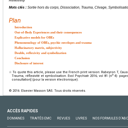
Reflexivity
Mots clés :
Sortie hors du corps, Dissociation, Trauma, Clivage, Symbolisatio
Plan
Introduction
Out-of-Body Experiences and their consequences
Explicative models for OBEs
Phenomenology of OBEs, psychic envelopes and trauma
Hallucinatory matrix, subjectivity
Double, reflexivity and symbolization
Conclusion
Disclosure of interest
☆
To quote this article, please use the French print version: Rabeyron T, Caus
o
Trauma, réflexivité et symbolisation. Evol Psychiatr 2016; vol 81 (n
4): pages
consultation] (pour la version électronique).
© 2016 Elsevier Masson SAS. Tous droits réservés.
ACCÈS RAPIDES
DOMAINES
TRAITÉS EMC
REVUES
LIVRES
NOS FORMULES D'AB