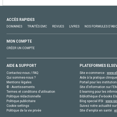
ACCÈS RAPIDES
DOMAINES
TRAITÉS EMC
REVUES
LIVRES
NOS FORMULES D'AB
MON COMPTE
CRÉER UN COMPTE
AIDE & SUPPORT
PLATEFORMES ELSE
Contactez-nous / FAQ
Site e-commerce :
www.el
Qui sommes-nous ?
Aide à la pratique clinique
Mentions légales
Portail pour les institution
© - Avertissements
Site d'information sur l'E
Termes et conditions d'utilisation
E-learning pour les infirmi
Politique rédactionnelle
Bibliothèque d'e-books Els
Politique publicitaire
Blog special IFSI :
www.gen
Cookie settings
Suivez notre actualité sur
Politique de la vie privée
Site d'emploi en santé :
e