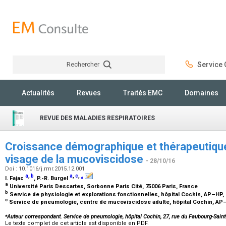
Rechercher
Service C
Rechercher
Actualités
Revues
Traités EMC
Domaines
REVUE DES MALADIES RESPIRATOIRES
Croissance démographique et thérapeutique
visage de la mucoviscidose
- 28/10/16
Doi : 10.1016/j.rmr.2015.12.001
a
,
b
a
,
c
,
⁎
I. Fajac
, P.-R. Burgel
a
Université Paris Descartes, Sorbonne Paris Cité, 75006 Paris, France
b
Service de physiologie et explorations fonctionnelles, hôpital Cochin, AP–HP,
c
Service de pneumologie, centre de mucoviscidose adulte, hôpital Cochin, AP–
⁎
Auteur correspondant. Service de pneumologie, hôpital Cochin, 27, rue du Faubourg-Sain
Le texte complet de cet article est disponible en PDF.