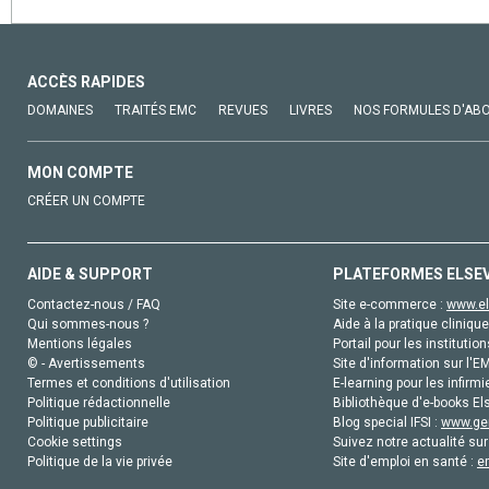
ACCÈS RAPIDES
DOMAINES
TRAITÉS EMC
REVUES
LIVRES
NOS FORMULES D'AB
MON COMPTE
CRÉER UN COMPTE
AIDE & SUPPORT
PLATEFORMES ELSE
Contactez-nous / FAQ
Site e-commerce :
www.el
Qui sommes-nous ?
Aide à la pratique clinique
Mentions légales
Portail pour les institution
© - Avertissements
Site d'information sur l'E
Termes et conditions d'utilisation
E-learning pour les infirmi
Politique rédactionnelle
Bibliothèque d'e-books Els
Politique publicitaire
Blog special IFSI :
www.gen
Cookie settings
Suivez notre actualité sur
Politique de la vie privée
Site d'emploi en santé :
e