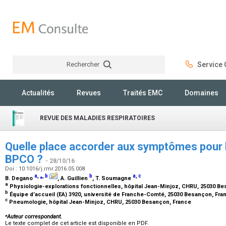
Rechercher
Service C
Rechercher
Actualités
Revues
Traités EMC
Domaines
REVUE DES MALADIES RESPIRATOIRES
Quelle place accorder aux symptômes pour l
BPCO ?
- 28/10/16
Doi : 10.1016/j.rmr.2016.05.008
a
,
⁎
,
b
b
a
,
c
B. Degano
, A. Guillien
, T. Soumagne
a
Physiologie-explorations fonctionnelles, hôpital Jean-Minjoz, CHRU, 25030 B
b
Équipe d’accueil (EA) 3920, université de Franche-Comté, 25030 Besançon, Fr
c
Pneumologie, hôpital Jean-Minjoz, CHRU, 25030 Besançon, France
⁎
Auteur correspondant.
Le texte complet de cet article est disponible en PDF.