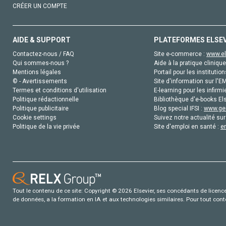
CRÉER UN COMPTE
AIDE & SUPPORT
PLATEFORMES ELSE
Contactez-nous / FAQ
Site e-commerce :
www.el
Qui sommes-nous ?
Aide à la pratique clinique
Mentions légales
Portail pour les institution
© - Avertissements
Site d'information sur l'E
Termes et conditions d'utilisation
E-learning pour les infirmi
Politique rédactionnelle
Bibliothèque d'e-books Els
Politique publicitaire
Blog special IFSI :
www.gen
Cookie settings
Suivez notre actualité sur
Politique de la vie privée
Site d'emploi en santé :
e
Tout le contenu de ce site: Copyright © 2026 Elsevier, ses concédants de licence e
de données, a la formation en IA et aux technologies similaires. Pour tout con