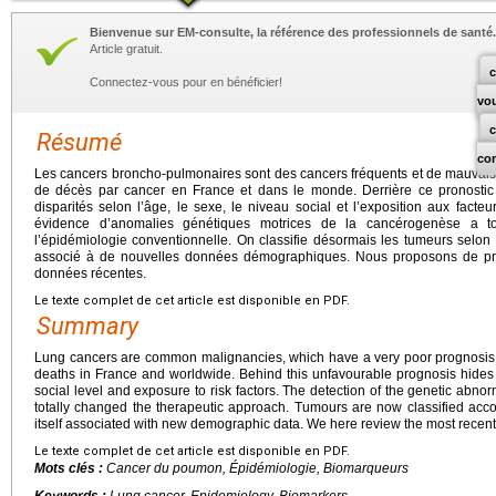
Bienvenue sur EM-consulte, la référence des professionnels de santé.
Article gratuit.
c
Connectez-vous pour en bénéficier!
vo
Résumé
co
Les cancers broncho-pulmonaires sont des cancers fréquents et de mauvais p
de décès par cancer en France et dans le monde. Derrière ce pronosti
disparités selon l’âge, le sexe, le niveau social et l’exposition aux facte
évidence d’anomalies génétiques motrices de la cancérogenèse a to
l’épidémiologie conventionnelle. On classifie désormais les tumeurs selon 
associé à de nouvelles données démographiques. Nous proposons de prése
données récentes.
Le texte complet de cet article est disponible en PDF.
Summary
Lung cancers are common malignancies, which have a very poor prognosis.
deaths in France and worldwide. Behind this unfavourable prognosis hides 
social level and exposure to risk factors. The detection of the genetic abno
totally changed the therapeutic approach. Tumours are now classified accor
itself associated with new demographic data. We here review the most recent 
Le texte complet de cet article est disponible en PDF.
Mots clés :
Cancer du poumon, Épidémiologie, Biomarqueurs