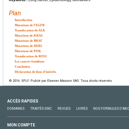
Keywords :
Lung cancer, Epidemiology, Biomarkers
Plan
Introduction
Mutations de l’EGFR
Translocation de ALK
Mutations de KRAS
Mutations de BRAF
Mutations de HER2
Mutations de PI3K
Translocation de ROS1
Les cancers familiaux
Conclusion
Déclaration de liens d’intérêts
© 2016 SPLF. Publié par Elsevier Masson SAS. Tous droits réservés.
ACCÈS RAPIDES
DOMAINES
TRAITÉS EMC
REVUES
LIVRES
NOS FORMULES D'AB
MON COMPTE