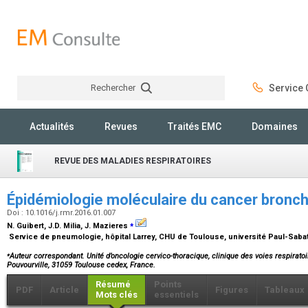
Rechercher
Service C
Rechercher
Actualités
Revues
Traités EMC
Domaines
REVUE DES MALADIES RESPIRATOIRES
Épidémiologie moléculaire du cancer bronc
Doi : 10.1016/j.rmr.2016.01.007
⁎
N. Guibert, J.D. Milia, J. Mazieres
Service de pneumologie, hôpital Larrey, CHU de Toulouse, université Paul-Sabat
⁎
Auteur correspondant. Unité d’oncologie cervico-thoracique, clinique des voies respirato
Pouvourville, 31059 Toulouse cedex, France.
Résumé
Points
PDF
Article
Figures
Tableaux
Mots clés
essentiels