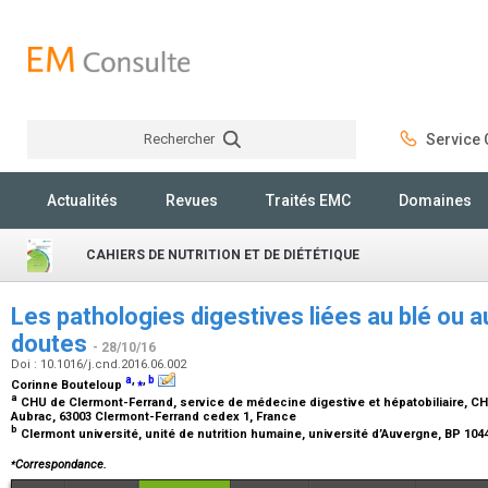
Rechercher
Service C
Rechercher
Actualités
Revues
Traités EMC
Domaines
CAHIERS DE NUTRITION ET DE DIÉTÉTIQUE
Les pathologies digestives liées au blé ou au
doutes
- 28/10/16
Doi : 10.1016/j.cnd.2016.06.002
a
,
⁎
,
b
Corinne Bouteloup
a
CHU de Clermont-Ferrand, service de médecine digestive et hépatobiliaire, CH
Aubrac, 63003 Clermont-Ferrand cedex 1, France
b
Clermont université, unité de nutrition humaine, université d’Auvergne, BP 10
⁎
Correspondance.