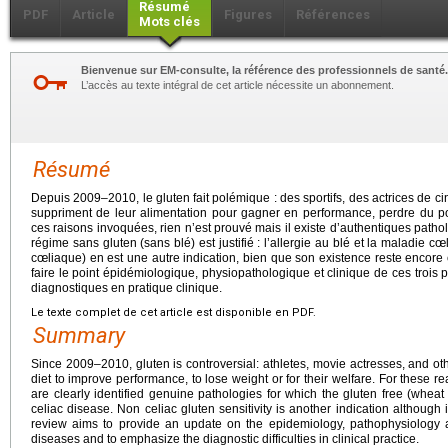
Résumé
PDF
Article
Figures
Références
Mots clés
Bienvenue sur EM-consulte, la référence des professionnels de santé.
L’accès au texte intégral de cet article nécessite un abonnement.
Résumé
Depuis 2009–2010, le gluten fait polémique : des sportifs, des actrices de c
suppriment de leur alimentation pour gagner en performance, perdre du po
ces raisons invoquées, rien n’est prouvé mais il existe d’authentiques pathol
régime sans gluten (sans blé) est justifié : l’allergie au blé et la maladie c
cœliaque) en est une autre indication, bien que son existence reste encore
faire le point épidémiologique, physiopathologique et clinique de ces trois pa
diagnostiques en pratique clinique.
Le texte complet de cet article est disponible en PDF.
Summary
Since 2009–2010, gluten is controversial: athletes, movie actresses, and ot
diet to improve performance, to lose weight or for their welfare. For these r
are clearly identified genuine pathologies for which the gluten free (wheat f
celiac disease. Non celiac gluten sensitivity is another indication although 
review aims to provide an update on the epidemiology, pathophysiology an
diseases and to emphasize the diagnostic difficulties in clinical practice.