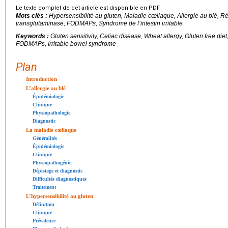
Le texte complet de cet article est disponible en PDF.
Mots clés :
Hypersensibilité au gluten, Maladie cœliaque, Allergie au blé, Ré
transglutaminase, FODMAPs, Syndrome de l’intestin irritable
Keywords :
Gluten sensitivity, Celiac disease, Wheat allergy, Gluten free die
FODMAPs, Irritable bowel syndrome
Plan
Introduction
L’allergie au blé
Épidémiologie
Clinique
Physiopathologie
Diagnostic
La maladie cœliaque
Généralités
Épidémiologie
Clinique
Physiopathogénie
Dépistage et diagnostic
Difficultés diagnostiques
Traitement
L’hypersensibilité au gluten
Définition
Clinique
Prévalence