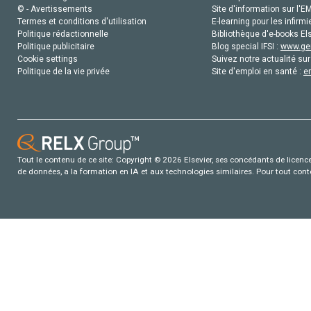
© - Avertissements
Site d'information sur l'E
Termes et conditions d'utilisation
E-learning pour les infirmi
Politique rédactionnelle
Bibliothèque d'e-books Els
Politique publicitaire
Blog special IFSI :
www.gen
Cookie settings
Suivez notre actualité sur
Politique de la vie privée
Site d'emploi en santé :
e
Tout le contenu de ce site: Copyright © 2026 Elsevier, ses concédants de licence e
de données, a la formation en IA et aux technologies similaires. Pour tout con