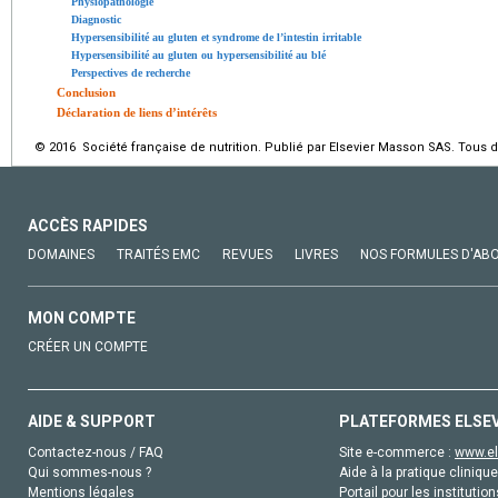
Physiopathologie
Diagnostic
Hypersensibilité au gluten et syndrome de l’intestin irritable
Hypersensibilité au gluten ou hypersensibilité au blé
Perspectives de recherche
Conclusion
Déclaration de liens d’intérêts
© 2016 Société française de nutrition. Publié par Elsevier Masson SAS. Tous d
ACCÈS RAPIDES
DOMAINES
TRAITÉS EMC
REVUES
LIVRES
NOS FORMULES D'AB
MON COMPTE
CRÉER UN COMPTE
AIDE & SUPPORT
PLATEFORMES ELSE
Contactez-nous / FAQ
Site e-commerce :
www.el
Qui sommes-nous ?
Aide à la pratique clinique
Mentions légales
Portail pour les institution