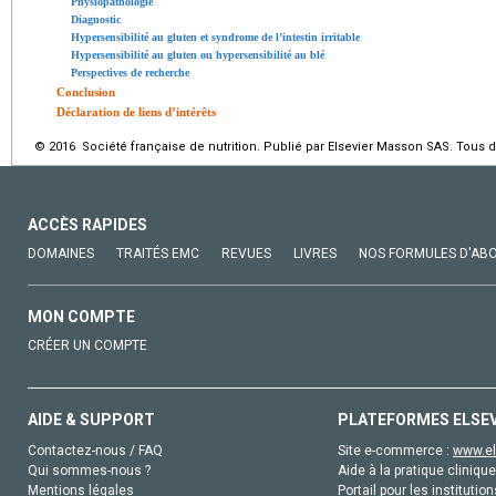
Physiopathologie
Diagnostic
Hypersensibilité au gluten et syndrome de l’intestin irritable
Hypersensibilité au gluten ou hypersensibilité au blé
Perspectives de recherche
Conclusion
Déclaration de liens d’intérêts
© 2016 Société française de nutrition. Publié par Elsevier Masson SAS. Tous d
ACCÈS RAPIDES
DOMAINES
TRAITÉS EMC
REVUES
LIVRES
NOS FORMULES D'AB
MON COMPTE
CRÉER UN COMPTE
AIDE & SUPPORT
PLATEFORMES ELSE
Contactez-nous / FAQ
Site e-commerce :
www.el
Qui sommes-nous ?
Aide à la pratique clinique
Mentions légales
Portail pour les institution