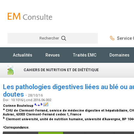
Rechercher
Service C
Rechercher
Actualités
Revues
Traités EMC
Domaines
CAHIERS DE NUTRITION ET DE DIÉTÉTIQUE
Les pathologies digestives liées au blé ou au
doutes
- 28/10/16
Doi : 10.1016/j.cnd.2016.06.002
a
,
⁎
,
b
Corinne Bouteloup
a
CHU de Clermont-Ferrand, service de médecine digestive et hépatobiliaire, CH
Aubrac, 63003 Clermont-Ferrand cedex 1, France
b
Clermont université, unité de nutrition humaine, université d’Auvergne, BP 10
⁎
Correspondance.