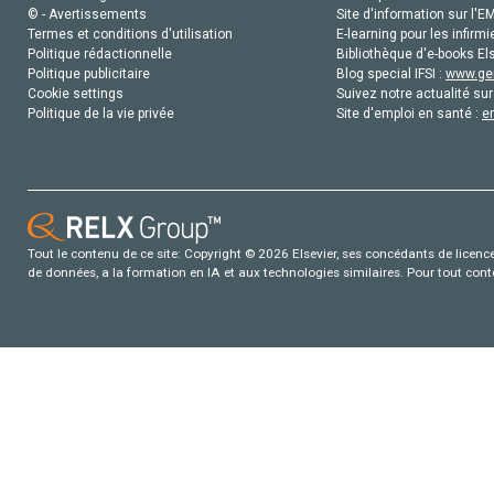
© - Avertissements
Site d'information sur l'E
Termes et conditions d'utilisation
E-learning pour les infirmi
Politique rédactionnelle
Bibliothèque d'e-books Els
Politique publicitaire
Blog special IFSI :
www.gen
Cookie settings
Suivez notre actualité sur
Politique de la vie privée
Site d'emploi en santé :
e
Tout le contenu de ce site: Copyright © 2026 Elsevier, ses concédants de licence e
de données, a la formation en IA et aux technologies similaires. Pour tout con