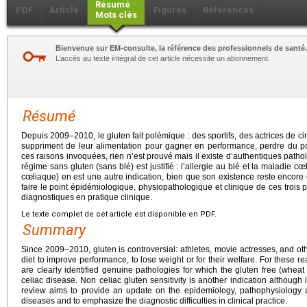
Résumé
PDF
Article
Figures
Références
Mots clés
Bienvenue sur EM-consulte, la référence des professionnels de santé.
L’accès au texte intégral de cet article nécessite un abonnement.
Résumé
Depuis 2009–2010, le gluten fait polémique : des sportifs, des actrices de c
suppriment de leur alimentation pour gagner en performance, perdre du po
ces raisons invoquées, rien n’est prouvé mais il existe d’authentiques pathol
régime sans gluten (sans blé) est justifié : l’allergie au blé et la maladie c
cœliaque) en est une autre indication, bien que son existence reste encore
faire le point épidémiologique, physiopathologique et clinique de ces trois pa
diagnostiques en pratique clinique.
Le texte complet de cet article est disponible en PDF.
Summary
Since 2009–2010, gluten is controversial: athletes, movie actresses, and ot
diet to improve performance, to lose weight or for their welfare. For these r
are clearly identified genuine pathologies for which the gluten free (wheat f
celiac disease. Non celiac gluten sensitivity is another indication although 
review aims to provide an update on the epidemiology, pathophysiology an
diseases and to emphasize the diagnostic difficulties in clinical practice.