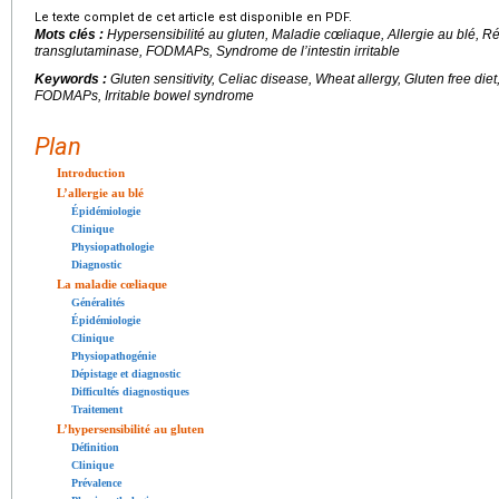
Le texte complet de cet article est disponible en PDF.
Mots clés :
Hypersensibilité au gluten, Maladie cœliaque, Allergie au blé, Ré
transglutaminase, FODMAPs, Syndrome de l’intestin irritable
Keywords :
Gluten sensitivity, Celiac disease, Wheat allergy, Gluten free die
FODMAPs, Irritable bowel syndrome
Plan
Introduction
L’allergie au blé
Épidémiologie
Clinique
Physiopathologie
Diagnostic
La maladie cœliaque
Généralités
Épidémiologie
Clinique
Physiopathogénie
Dépistage et diagnostic
Difficultés diagnostiques
Traitement
L’hypersensibilité au gluten
Définition
Clinique
Prévalence