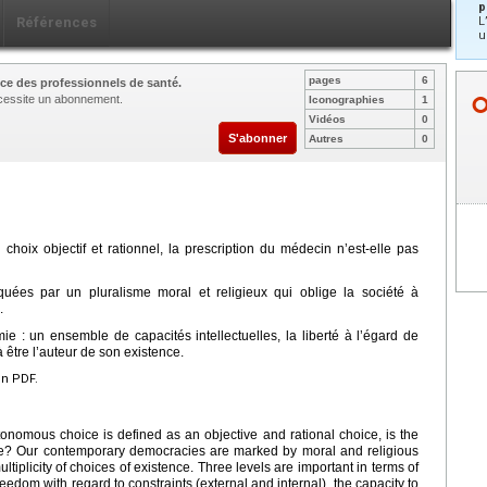
p
L
Références
u
pages
6
ce des professionnels de santé.
nécessite un abonnement.
Iconographies
1
Vidéos
0
S'abonner
Autres
0
hoix objectif et rationnel, la prescription du médecin n’est-elle pas
ées par un pluralisme moral et religieux qui oblige la société à
.
ie : un ensemble de capacités intellectuelles, la liberté à l’égard de
à être l’auteur de son existence.
en PDF.
nomous choice is defined as an objective and rational choice, is the
oute? Our contemporary democracies are marked by moral and religious
ltiplicity of choices of existence. Three levels are important in terms of
reedom with regard to constraints (external and internal), the capacity to