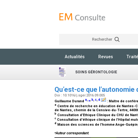
Rechercher
Actualités
Revues
Trait
SOINS GÉRONTOLOGIE
Qu’est-ce que l’autonomie 
Doi : 10.1016/j.sger.2016.09.005
a
,
⁎
,
b
,
c
,
d
Guillaume Durand
:
Maître de confér
a
Centre de recherche en éducation de Nantes-CRE
de Nantes, chemin de la Censive-du-Tertre, 4400
b
Consultation d’Ethique Clinique du CHU de Nante
c
Consultation d’éthique clinique de l’Hôpital mut
d
Maison des sciences de l’homme Ange-Guépin, 
⁎
Auteur correspondant.