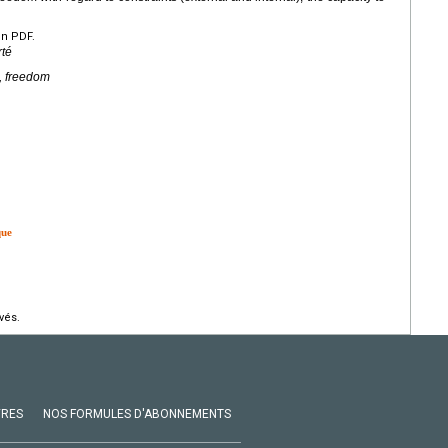
en PDF.
rté
s, freedom
que
vés.
VRES
NOS FORMULES D'ABONNEMENTS