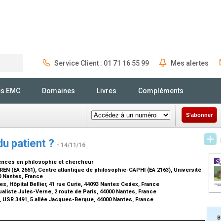
Service Client : 01 71 16 55 99
Mes alertes
Rechercher
és EMC
Domaines
Livres
Compléments
S'abonner
du patient ?
- 14/11/16
ences en philosophie et chercheur
N (EA 2661), Centre atlantique de philosophie-CAPHI (EA 2163), Université
0 Nantes, France
s, Hôpital Bellier, 41 rue Curie, 44093 Nantes Cedex, France
ualiste Jules-Verne, 2 route de Paris, 44000 Nantes, France
USR 3491, 5 allée Jacques-Berque, 44000 Nantes, France
B