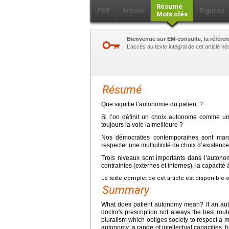
Résumé
PDF
Article
Figures
Mots clés
Bienvenue sur EM-consulte, la référen
L’accès au texte intégral de cet article 
Résumé
Que signifie l’autonomie du patient ?
Si l’on définit un choix autonome comme un c
toujours la voie la meilleure ?
Nos démocraties contemporaines sont marqu
respecter une multiplicité de choix d’existence
Trois niveaux sont importants dans l’autonom
contraintes (externes et internes), la capacité 
Le texte complet de cet article est disponible 
Summary
What does patient autonomy mean? If an auto
doctor's prescription not always the best r
pluralism which obliges society to respect a mu
autonomy: a range of intellectual capacities, f