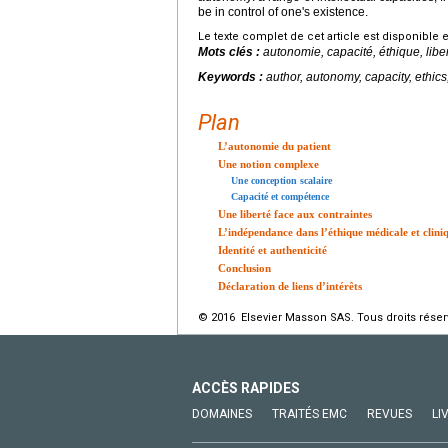
be in control of one's existence.
Le texte complet de cet article est disponible 
Mots clés :
autonomie, capacité, éthique, libe
Keywords :
author, autonomy, capacity, ethic
Plan
L’autonomie du patient
Une notion complexe
Une conception scalaire
Capacité et compétence
Une liberté face aux contraintes
L’indépendance dans l’éthique médicale et clini
Identité et authenticité
Conclusion
Déclaration de liens d’intérêts
© 2016 Elsevier Masson SAS. Tous droits réser
ACCÈS RAPIDES
DOMAINES
TRAITÉS EMC
REVUES
LI