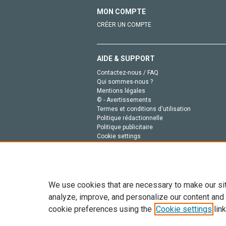
MON COMPTE
CRÉER UN COMPTE
AIDE & SUPPORT
Contactez-nous / FAQ
Qui sommes-nous ?
Mentions légales
© - Avertissements
Termes et conditions d'utilisation
Politique rédactionnelle
Politique publicitaire
Cookie settings
Politique de la vie privée
We use cookies that are necessary to make our si
analyze, improve, and personalize our content and
cookie preferences using the
Cookie settings
link
Tout le contenu de ce site: Copyright © 2026 Else
de données, a la formation en IA et aux technol