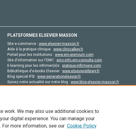
PLATEFORMES ELSEVIER MASSON
Site e-commerce :
www.elsevier-masson.fr
Aide à la pratique clinique :
www.clinicalkey.fr
Portail pour les institutions :
www.em-premium.com
Site d'information sur l'EMC :
emc-info.em-consulte.com
E-learning pour les infirmier(e)s :
pratique-infirmiere.com
Bibliothèque d'e-books Elsevier :
www.elsevierelibrary.fr
Blog special IFSI :
www.generationelsevier.fr
Suivez notre actualité sur notre blog :
www.blog-elsevier-masson.fr
Site d'emploi en santé :
emploisante.com
te work. We may also use additional cookies to
 your digital experience. You can manage your
. For more information, see our
Cookie Policy
vier, ses concédants de licence et ses contributeurs. Tout les droits sont réservés, y 
ogies similaires. Pour tout contenu en libre accès, les conditions de licence Creati