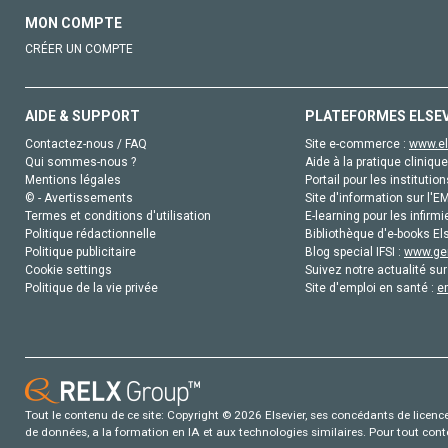
MON COMPTE
CRÉER UN COMPTE
AIDE & SUPPORT
PLATEFORMES ELSE
Contactez-nous / FAQ
Site e-commerce :
www.el
Qui sommes-nous ?
Aide à la pratique clinique
Mentions légales
Portail pour les institution
© - Avertissements
Site d'information sur l'E
Termes et conditions d'utilisation
E-learning pour les infirmi
Politique rédactionnelle
Bibliothèque d'e-books Els
Politique publicitaire
Blog special IFSI :
www.gen
Cookie settings
Suivez notre actualité sur
Politique de la vie privée
Site d'emploi en santé :
e
Tout le contenu de ce site: Copyright © 2026 Elsevier, ses concédants de licence e
de données, a la formation en IA et aux technologies similaires. Pour tout con