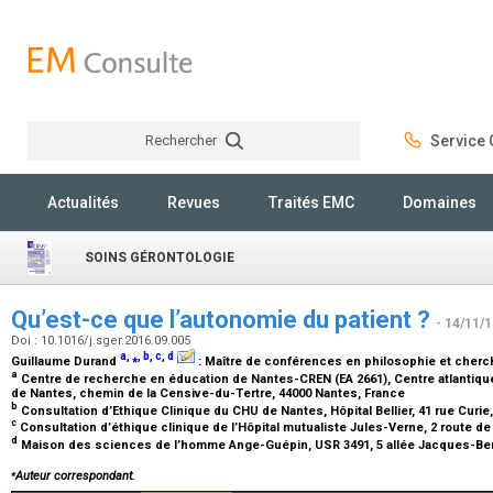
Rechercher
Service C
Rechercher
Actualités
Revues
Traités EMC
Domaines
SOINS GÉRONTOLOGIE
Qu’est-ce que l’autonomie du patient ?
- 14/11/
Doi : 10.1016/j.sger.2016.09.005
a
,
⁎
,
b
,
c
,
d
Guillaume Durand
:
Maître de conférences en philosophie et cherc
a
Centre de recherche en éducation de Nantes-CREN (EA 2661), Centre atlantique
de Nantes, chemin de la Censive-du-Tertre, 44000 Nantes, France
b
Consultation d’Ethique Clinique du CHU de Nantes, Hôpital Bellier, 41 rue Curi
c
Consultation d’éthique clinique de l’Hôpital mutualiste Jules-Verne, 2 route de
d
Maison des sciences de l’homme Ange-Guépin, USR 3491, 5 allée Jacques-Ber
⁎
Auteur correspondant.