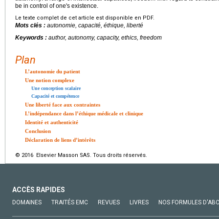
be in control of one's existence.
Le texte complet de cet article est disponible en PDF.
Mots clés :
autonomie, capacité, éthique, liberté
Keywords :
author, autonomy, capacity, ethics, freedom
Plan
L’autonomie du patient
Une notion complexe
Une conception scalaire
Capacité et compétence
Une liberté face aux contraintes
L’indépendance dans l’éthique médicale et clinique
Identité et authenticité
Conclusion
Déclaration de liens d’intérêts
© 2016 Elsevier Masson SAS. Tous droits réservés.
ACCÈS RAPIDES
DOMAINES
TRAITÉS EMC
REVUES
LIVRES
NOS FORMULES D'AB