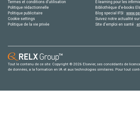
Termes et conditions d'utilisation
E-learning pour les infirmi
Politique rédactionnelle
Bibliothèque d'e-books Els
Politique publicitaire
Blog special IFSI :
www.gen
Cookie settings
Suivez notre actualité sur
Politique de la vie privée
Site d'emploi en santé :
e
Tout le contenu de ce site: Copyright © 2026 Elsevier, ses concédants de licence e
de données, a la formation en IA et aux technologies similaires. Pour tout con