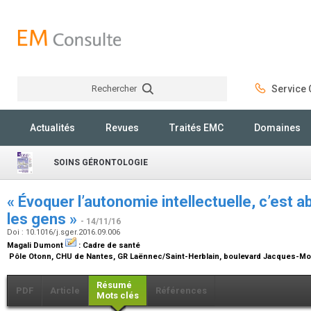
Rechercher
Service C
Rechercher
Actualités
Revues
Traités EMC
Domaines
SOINS GÉRONTOLOGIE
« Évoquer l’autonomie intellectuelle, c’est ab
les gens »
- 14/11/16
Doi : 10.1016/j.sger.2016.09.006
Magali Dumont
:
Cadre de santé
Pôle Otonn, CHU de Nantes, GR Laënnec/Saint-Herblain, boulevard Jacques-Mo
Résumé
PDF
Article
Références
Mots clés