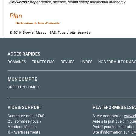
Keywords :
dependence, disease, health safety, intellectual autonomy
Plan
Déclaration de liens d’intérêts
© 2016 Elsevier Masson SAS. Tous droits réservés.
ACCÈS RAPIDES
DOMAINES
TRAITÉS EMC
REVUES
LIVRES
NOS FORMULES D'AB
MON COMPTE
CRÉER UN COMPTE
AIDE & SUPPORT
PLATEFORMES ELSE
Contactez-nous / FAQ
Site e-commerce :
www.el
Qui sommes-nous ?
Aide à la pratique clinique
Mentions légales
Portail pour les institution
© - Avertissements
Site d'information sur l'E