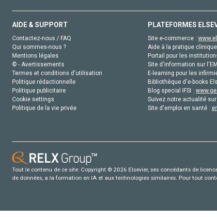
AIDE & SUPPORT
PLATEFORMES ELSE
Contactez-nous / FAQ
Site e-commerce :
www.el
Qui sommes-nous ?
Aide à la pratique clinique
Mentions légales
Portail pour les institution
© - Avertissements
Site d'information sur l'E
Termes et conditions d'utilisation
E-learning pour les infirmi
Politique rédactionnelle
Bibliothèque d'e-books Els
Politique publicitaire
Blog special IFSI :
www.gen
Cookie settings
Suivez notre actualité sur
Politique de la vie privée
Site d'emploi en santé :
e
Tout le contenu de ce site: Copyright © 2026 Elsevier, ses concédants de licence e
de données, a la formation en IA et aux technologies similaires. Pour tout con