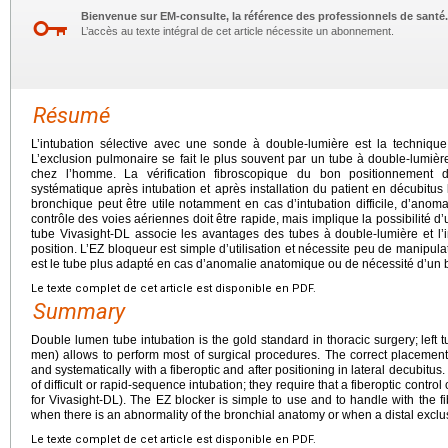
Bienvenue sur EM-consulte, la référence des professionnels de santé.
L’accès au texte intégral de cet article nécessite un abonnement.
Résumé
L’intubation sélective avec une sonde à double-lumière est la technique
L’exclusion pulmonaire se fait le plus souvent par un tube à double-lumiè
chez l’homme. La vérification fibroscopique du bon positionnement 
systématique après intubation et après installation du patient en décubitus
bronchique peut être utile notamment en cas d’intubation difficile, d’anom
contrôle des voies aériennes doit être rapide, mais implique la possibilité 
tube Vivasight-DL associe les avantages des tubes à double-lumière et l’in
position. L’EZ bloqueur est simple d’utilisation et nécessite peu de manipul
est le tube plus adapté en cas d’anomalie anatomique ou de nécessité d’un b
Le texte complet de cet article est disponible en PDF.
Summary
Double lumen tube intubation is the gold standard in thoracic surgery; left 
men) allows to perform most of surgical procedures. The correct placemen
and systematically with a fiberoptic and after positioning in lateral decubitus
of difficult or rapid-sequence intubation; they require that a fiberoptic cont
for Vivasight-DL). The EZ blocker is simple to use and to handle with the fi
when there is an abnormality of the bronchial anatomy or when a distal exclus
Le texte complet de cet article est disponible en PDF.