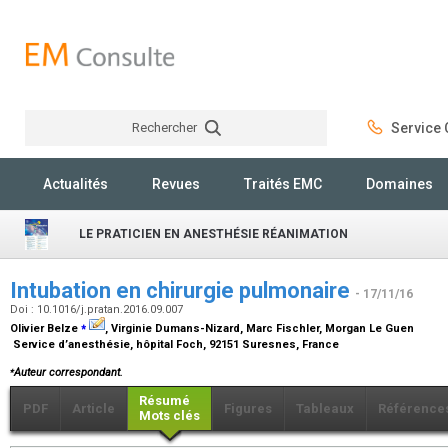
Rechercher
Service C
Rechercher
Actualités
Revues
Traités EMC
Domaines
LE PRATICIEN EN ANESTHÉSIE RÉANIMATION
Intubation en chirurgie pulmonaire
- 17/11/16
Doi : 10.1016/j.pratan.2016.09.007
⁎
Olivier Belze
, Virginie Dumans-Nizard, Marc Fischler, Morgan Le Guen
Service d’anesthésie, hôpital Foch, 92151 Suresnes, France
⁎
Auteur correspondant.
Résumé
PDF
Article
Figures
Tableaux
Référence
Mots clés