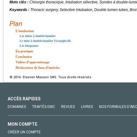
Mots clés :
Chirurgie thoracique, Intubation sélective, Sondes à double-lum
Keywords :
Thoracic surgery, Selective intubation, Double lumen tubes, Bro
Plan
L’intubation
Les tubes à double-lumière
Le tube à double-lumière Vivasight-DL
Les bloqueurs
En pratique
Conclusion
Vidéos d’apprentissage
Déclaration de liens d’intérêts
© 2016 Elsevier Masson SAS. Tous droits réservés.
ACCÈS RAPIDES
DOMAINES
TRAITÉS EMC
REVUES
LIVRES
NOS FORMULES D'AB
MON COMPTE
CRÉER UN COMPTE