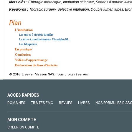
Mots clés :
Chirurgie thoracique, Intubation sélective, Sondes à double-lum
Keywords :
Thoracic surgery, Selective intubation, Double lumen tubes, Bro
Plan
L’intubation
Les tubes à double-lumière
Le tube à double-lumière Vivasight-DL
Les bloqueurs
En pratique
Conclusion
Vidéos d’apprentissage
Déclaration de liens d’intérêts
© 2016 Elsevier Masson SAS. Tous droits réservés.
ACCÈS RAPIDES
DOMAINES
TRAITÉS EMC
REVUES
LIVRES
NOS FORMULES D'AB
MON COMPTE
CRÉER UN COMPTE