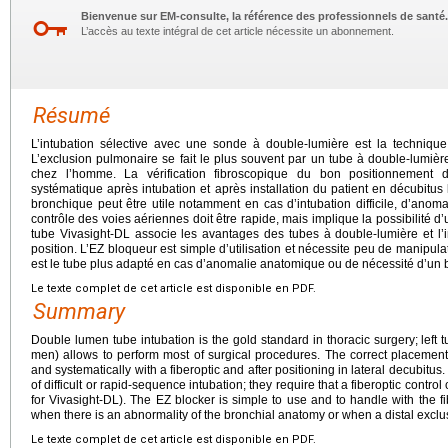
Bienvenue sur EM-consulte, la référence des professionnels de santé.
L’accès au texte intégral de cet article nécessite un abonnement.
Résumé
L’intubation sélective avec une sonde à double-lumière est la technique
L’exclusion pulmonaire se fait le plus souvent par un tube à double-lumiè
chez l’homme. La vérification fibroscopique du bon positionnement 
systématique après intubation et après installation du patient en décubitus
bronchique peut être utile notamment en cas d’intubation difficile, d’anom
contrôle des voies aériennes doit être rapide, mais implique la possibilité 
tube Vivasight-DL associe les avantages des tubes à double-lumière et l’in
position. L’EZ bloqueur est simple d’utilisation et nécessite peu de manipul
est le tube plus adapté en cas d’anomalie anatomique ou de nécessité d’un b
Le texte complet de cet article est disponible en PDF.
Summary
Double lumen tube intubation is the gold standard in thoracic surgery; left 
men) allows to perform most of surgical procedures. The correct placemen
and systematically with a fiberoptic and after positioning in lateral decubitus
of difficult or rapid-sequence intubation; they require that a fiberoptic cont
for Vivasight-DL). The EZ blocker is simple to use and to handle with the fi
when there is an abnormality of the bronchial anatomy or when a distal exclus
Le texte complet de cet article est disponible en PDF.