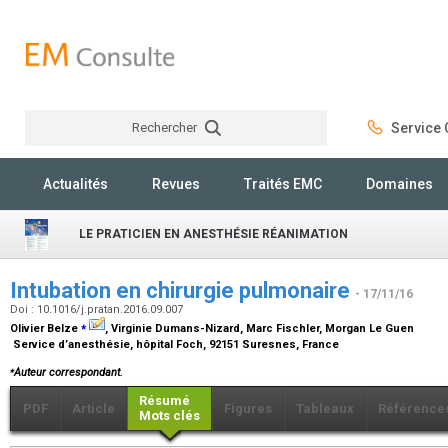
Rechercher
Service C
Rechercher
Actualités
Revues
Traités EMC
Domaines
LE PRATICIEN EN ANESTHÉSIE RÉANIMATION
Intubation en chirurgie pulmonaire
- 17/11/16
Doi : 10.1016/j.pratan.2016.09.007
⁎
Olivier Belze
, Virginie Dumans-Nizard, Marc Fischler, Morgan Le Guen
Service d’anesthésie, hôpital Foch, 92151 Suresnes, France
⁎
Auteur correspondant.
Résumé
PDF
Article
Figures
Tableaux
Référence
Mots clés