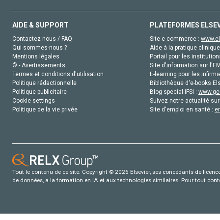
AIDE & SUPPORT
PLATEFORMES ELSE
Contactez-nous / FAQ
Site e-commerce :
www.el
Qui sommes-nous ?
Aide à la pratique clinique
Mentions légales
Portail pour les institution
© - Avertissements
Site d'information sur l'E
Termes et conditions d'utilisation
E-learning pour les infirmi
Politique rédactionnelle
Bibliothèque d'e-books Els
Politique publicitaire
Blog special IFSI :
www.gen
Cookie settings
Suivez notre actualité sur
Politique de la vie privée
Site d'emploi en santé :
e
Tout le contenu de ce site: Copyright © 2026 Elsevier, ses concédants de licence e
de données, a la formation en IA et aux technologies similaires. Pour tout con