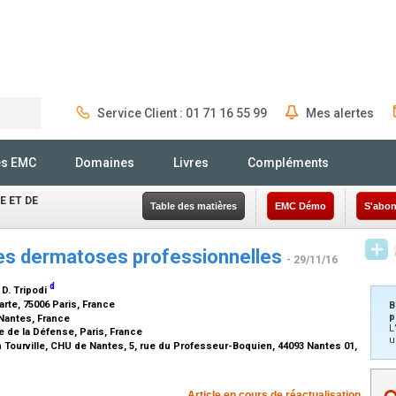
Service Client : 01 71 16 55 99
Mes alertes
Rechercher
és EMC
Domaines
Livres
Compléments
 ET DE
Table des matières
EMC Démo
S'abon
des dermatoses professionnelles
- 29/11/16
d
, D. Tripodi
rte, 75006 Paris, France
B
p
Nantes, France
L
 de la Défense, Paris, France
u
 Tourville, CHU de Nantes, 5, rue du Professeur-Boquien, 44093 Nantes 01,
Article en cours de réactualisation