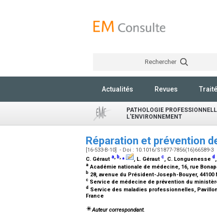
Rechercher
Actualités
Revues
Trait
PATHOLOGIE PROFESSIONNELLE
L'ENVIRONNEMENT
Réparation et prévention 
[16-533-B-10] - Doi : 10.1016/S1877-7856(16)66589-3
a
,
b
,
⁎
c
d
C. Géraut
, L. Géraut
, C. Longuenesse
a
Académie nationale de médecine, 16, rue Bonapa
b
28, avenue du Président-Joseph-Bouyer, 44100 
c
Service de médecine de prévention du ministère
d
Service des maladies professionnelles, Pavillon
France
Auteur correspondant.