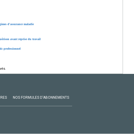
égimes d'assurance maladie
guérison avant reprise du travail
tic professionnel
vés.
VRES
NOS FORMULES D'ABONNEMENTS