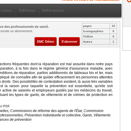
z-vous
Tableaux
Références
pages
10
ce des professionnels de santé.
nécessite un abonnement.
Iconographies
0
Vidéos
0
EMC Démo
S'abonner
Autres
1
ections fréquentes dont la réparation est mal assurée dans notre pays
paration, à la fois dans le régime général d'assurance maladie, avec
ditions de réparation, parfois additionnés de tableaux bis et ter, mais
mpliqué de connaître afin de guider efficacement les personnes atteintes
droits. Des possibilités de contestation existent, là aussi très variables
 la raison pour laquelle la prévention est essentielle, qu'elle soit
ion active de salariés et employeurs guidés par les médecins du travail,
luant les types de gants, de vêtements et de crèmes de protection en
en PDF.
elles, Commissions de réforme des agents de l'État, Commission
essionnelles, Prévention individuelle et collective, Gants, Vêtements
nances de prévention