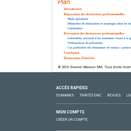
Plan
Introduction
Réparation des dermatoses professionnelles
Mode opératoire
Démarches de déclaration et avantages selon les r
Contentieux
Prévention des dermatoses professionnelles
Généralités, nécessité d'un traitement visant à la 
Ordonnances de prévention
Cas particulier des dermatoses de contact : pronos
Conclusion
Déclaration d'intérêts
© 2016 Elsevier Masson SAS. Tous droits réser
ACCÈS RAPIDES
DOMAINES
TRAITÉS EMC
REVUES
LI
MON COMPTE
CRÉER UN COMPTE