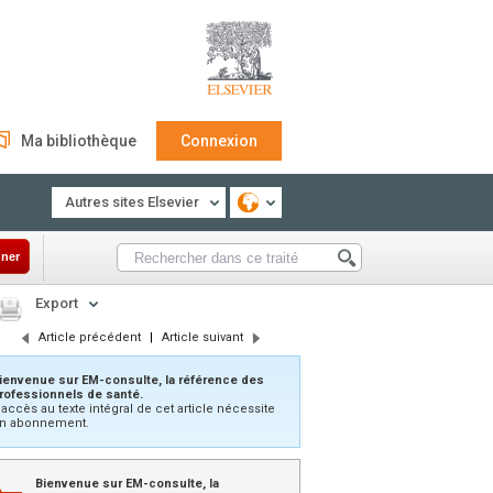
Ma bibliothèque
Connexion
Autres sites Elsevier
ner
Export
Article précédent
|
Article suivant
ienvenue sur EM-consulte, la référence des
rofessionnels de santé.
’accès au texte intégral de cet article nécessite
n abonnement.
Bienvenue sur EM-consulte, la