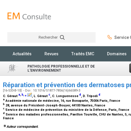
Rechercher
Service C
Rechercher
Actualités
Revues
Traités EMC
Domaines
PATHOLOGIE PROFESSIONNELLE ET DE
L'ENVIRONNEMENT
Réparation et prévention des dermatoses p
[16-533-B-10] - Doi : 10.1016/S1877-7856(16)66589-3
a
,
b
,
⁎
c
d
d
C. Géraut
, L. Géraut
, C. Longuenesse
, D. Tripodi
a
Académie nationale de médecine, 16, rue Bonaparte, 75006 Paris, France
b
28, avenue du Président-Joseph-Bouyer, 44100 Nantes, France
c
Service de médecine de prévention du ministère de la Défense, Paris, France
d
Service des maladies professionnelles, Pavillon Tourville, CHU de Nantes, 5, 
France
Auteur correspondant.