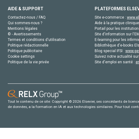
AIDE & SUPPORT
PLATEFORMES ELSE
Contactez-nous / FAQ
Site e-commerce :
www.el
Qui sommes-nous ?
Aide à la pratique clinique
Mentions légales
Portail pour les institution
© - Avertissements
Site d'information sur l'E
Termes et conditions d'utilisation
E-learning pour les infirmi
Politique rédactionnelle
Bibliothèque d'e-books Els
Politique publicitaire
Blog special IFSI :
www.gen
Cookie settings
Suivez notre actualité sur
Politique de la vie privée
Site d'emploi en santé :
e
Tout le contenu de ce site: Copyright © 2026 Elsevier, ses concédants de licence e
de données, a la formation en IA et aux technologies similaires. Pour tout con