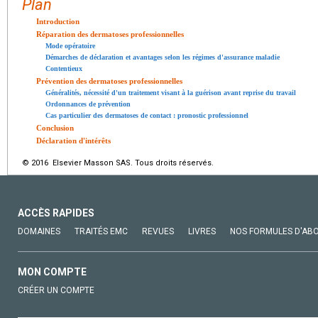
Plan
Introduction
Réparation des dermatoses professionnelles
Mode opératoire
Démarches de déclaration et avantages selon les régimes d'assurance maladie
Contentieux
Prévention des dermatoses professionnelles
Généralités, nécessité d'un traitement visant à la guérison avant reprise du travail
Ordonnances de prévention
Cas particulier des dermatoses de contact : pronostic professionnel
Conclusion
Déclaration d'intérêts
© 2016 Elsevier Masson SAS. Tous droits réservés.
ACCÈS RAPIDES
DOMAINES
TRAITÉS EMC
REVUES
LIVRES
NOS FORMULES D'AB
MON COMPTE
CRÉER UN COMPTE