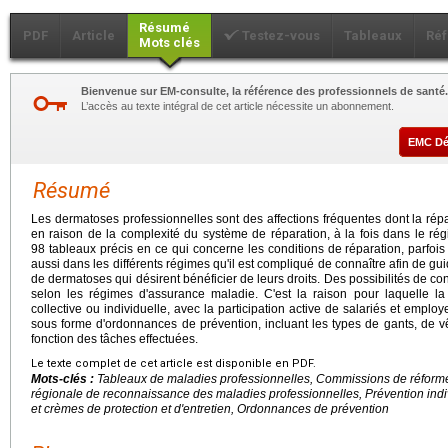
Résumé
PDF
Article
Testez-vous
Tableaux
Ré
Mots clés
Bienvenue sur EM-consulte, la référence des professionnels de santé.
L’accès au texte intégral de cet article nécessite un abonnement.
EMC D
Résumé
Les dermatoses professionnelles sont des affections fréquentes dont la rép
en raison de la complexité du système de réparation, à la fois dans le r
98 tableaux précis en ce qui concerne les conditions de réparation, parfois 
aussi dans les différents régimes qu'il est compliqué de connaître afin de gu
de dermatoses qui désirent bénéficier de leurs droits. Des possibilités de cont
selon les régimes d'assurance maladie. C'est la raison pour laquelle la p
collective ou individuelle, avec la participation active de salariés et emplo
sous forme d'ordonnances de prévention, incluant les types de gants, de 
fonction des tâches effectuées.
Le texte complet de cet article est disponible en PDF.
Mots-clés :
Tableaux de maladies professionnelles, Commissions de réforme
régionale de reconnaissance des maladies professionnelles, Prévention indiv
et crèmes de protection et d'entretien, Ordonnances de prévention