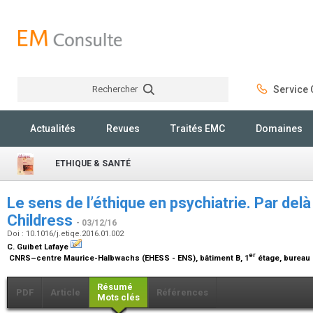
Rechercher
Service C
Rechercher
Actualités
Revues
Traités EMC
Domaines
ETHIQUE & SANTÉ
Le sens de l’éthique en psychiatrie. Par de
Childress
- 03/12/16
Doi : 10.1016/j.etiqe.2016.01.002
C. Guibet Lafaye
er
CNRS–centre Maurice-Halbwachs (EHESS - ENS), bâtiment B, 1
étage, bureau 
Résumé
PDF
Article
Références
Mots clés