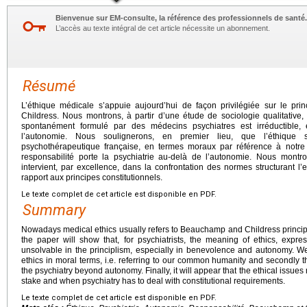
Bienvenue sur EM-consulte, la référence des professionnels de santé.
L’accès au texte intégral de cet article nécessite un abonnement.
Résumé
L’éthique médicale s’appuie aujourd’hui de façon privilégiée sur le p
Childress. Nous montrons, à partir d’une étude de sociologie qualitative, 
spontanément formulé par des médecins psychiatres est irréductible, 
l’autonomie. Nous soulignerons, en premier lieu, que l’éthique s’
psychothérapeutique française, en termes moraux par référence à notre
responsabilité porte la psychiatrie au-delà de l’autonomie. Nous montr
intervient, par excellence, dans la confrontation des normes structurant l’
rapport aux principes constitutionnels.
Le texte complet de cet article est disponible en PDF.
Summary
Nowadays medical ethics usually refers to Beauchamp and Childress princip
the paper will show that, for psychiatrists, the meaning of ethics, expre
unsolvable in the principlism, especially in benevolence and autonomy. We wi
ethics in moral terms, i.e. referring to our common humanity and secondly th
the psychiatry beyond autonomy. Finally, it will appear that the ethical issue
stake and when psychiatry has to deal with constitutional requirements.
Le texte complet de cet article est disponible en PDF.