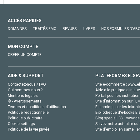
ACCÈS RAPIDES
DOMAINES
TRAITÉS EMC
REVUES
LIVRES
NOS FORMULES D'AB
MON COMPTE
CRÉER UN COMPTE
AIDE & SUPPORT
PLATEFORMES ELSE
Contactez-nous / FAQ
Site e-commerce :
www.el
Qui sommes-nous ?
Aide à la pratique clinique
Mentions légales
Portail pour les institution
© - Avertissements
Site d'information sur l'E
Termes et conditions d'utilisation
E-learning pour les infirmi
Politique rédactionnelle
Bibliothèque d'e-books Els
Politique publicitaire
Blog special IFSI :
www.gen
Cookie settings
Suivez notre actualité sur
Politique de la vie privée
Site d'emploi en santé :
e