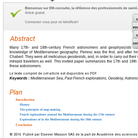
Bienvenue sur EM-consulte, la référence des professionnels de santé.
Article gratuit.
c
Connectez-vous pour en bénéficier!
vo
Abstract
co
Many 17th- and 18th-century French astronomers and geophysicists mad
knowledge of Mediterranean geography. Peiresc was the first, and after
Chabert. They were all meticulous geodesists, and, in order to carry out thei
intrepid travellers as well. This invited paper summarizes the 17th and 18th
these astronomers.
Le texte complet de cet article est disponible en PDF.
Keywords :
Mediterranean Sea, Past French explorations, Geodesy, Astron
Plan
Introduction
History
The principles of map-making
French explorations around the Mediterranean during the 17th century
Explorations of in the Mediterranean during the 18th century
Conclusion
© 2016 Publié par Elsevier Masson SAS de la part de Académie des sciences.