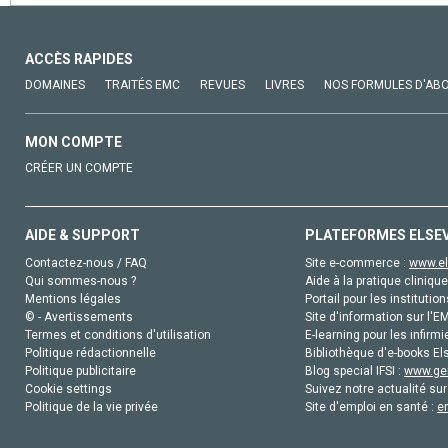
ACCÈS RAPIDES
DOMAINES
TRAITÉS EMC
REVUES
LIVRES
NOS FORMULES D'AB
MON COMPTE
CRÉER UN COMPTE
AIDE & SUPPORT
PLATEFORMES ELSE
Contactez-nous / FAQ
Site e-commerce :
www.el
Qui sommes-nous ?
Aide à la pratique clinique
Mentions légales
Portail pour les institution
© - Avertissements
Site d'information sur l'E
Termes et conditions d'utilisation
E-learning pour les infirmi
Politique rédactionnelle
Bibliothèque d'e-books Els
Politique publicitaire
Blog special IFSI :
www.gen
Cookie settings
Suivez notre actualité sur
Politique de la vie privée
Site d'emploi en santé :
e