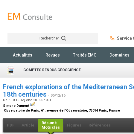
Rechercher
Service C
Rechercher
Actualités
Revues
Traités EMC
Domaines
COMPTES RENDUS GÉOSCIENCE
French explorations of the Mediterranean S
18th centuries
- 05/12/16
Doi : 10.1016/j.crte.2016.07.001
Simone Dumont
Observatoire de Paris, 61, avenue de l’Observatoire, 75014 Paris, France
Résumé
PDF
Article
Figures
Références
Mots clés