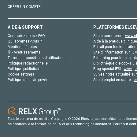
CRÉER UN COMPTE
AIDE & SUPPORT
PLATEFORMES ELSE
Contactez-nous / FAQ
Site e-commerce :
www.el
Qui sommes-nous ?
Aide à la pratique clinique
Mentions légales
Portail pour les institution
© - Avertissements
Site d'information sur l'E
Termes et conditions d'utilisation
E-learning pour les infirmi
Politique rédactionnelle
Bibliothèque d'e-books Els
Politique publicitaire
Blog special IFSI :
www.gen
Cookie settings
Suivez notre actualité sur
Politique de la vie privée
Site d'emploi en santé :
e
Tout le contenu de ce site: Copyright © 2026 Elsevier, ses concédants de licence e
de données, a la formation en IA et aux technologies similaires. Pour tout con