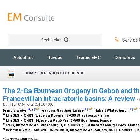
Rechercher
Service C
Rechercher
Actualités
Revues
Traités EMC
Domaines
COMPTES RENDUS GÉOSCIENCE
The 2-Ga Eburnean Orogeny in Gabon and th
Francevillian intracratonic basins: A review
-
Doi : 10.1016/j.crte.2016.07.003
a
,
⁎
b
c
Francis Weber
, François Gauthier-Lafaye
, Hubert Whitechurch
,
a
LHYGES – CNRS, 3, rue du Doernel, 67000 Strasbourg, France
b
LHYGES – CNRS, 14, rue du Petit-Pré, 67800 Hoenheim, France
c
IPGS, université de Strasbourg, 1, rue Blessig, 67084 Strasbourg cedex, Franc
d
Institut IC2MP, UMR 7285 CNRS-INSU, université de Poitiers, 86000 Poitiers, Fr
⁎
Corresponding author.