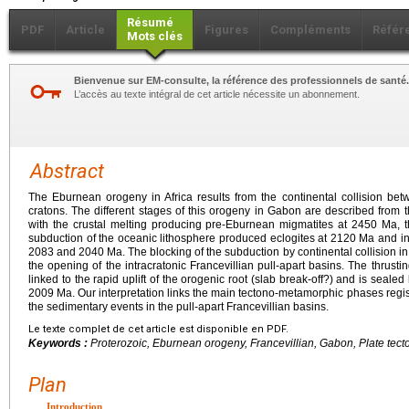
Résumé
PDF
Article
Figures
Compléments
Référ
Mots clés
Bienvenue sur EM-consulte, la référence des professionnels de santé.
L’accès au texte intégral de cet article nécessite un abonnement.
Abstract
The Eburnean orogeny in Africa results from the continental collision b
cratons. The different stages of this orogeny in Gabon are described from the
with the crustal melting producing pre-Eburnean migmatites at 2450 Ma,
subduction of the oceanic lithosphere produced eclogites at 2120 Ma and in
2083 and 2040 Ma. The blocking of the subduction by continental collision in
the opening of the intracratonic Francevillian pull-apart basins. The thrust
linked to the rapid uplift of the orogenic root (slab break-off?) and is sealed
2009 Ma. Our interpretation links the main tectono-metamorphic phases regi
the sedimentary events in the pull-apart Francevillian basins.
Le texte complet de cet article est disponible en PDF.
Keywords :
Proterozoic, Eburnean orogeny, Francevillian, Gabon, Plate tecto
Plan
Introduction