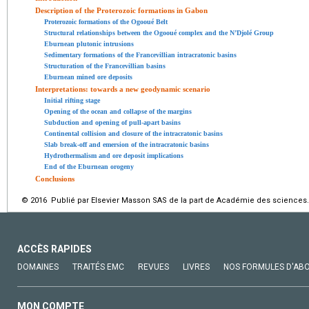
Description of the Proterozoic formations in Gabon
Proterozoic formations of the Ogooué Belt
Structural relationships between the Ogooué complex and the N’Djolé Group
Eburnean plutonic intrusions
Sedimentary formations of the Francevillian intracratonic basins
Structuration of the Francevillian basins
Eburnean mined ore deposits
Interpretations: towards a new geodynamic scenario
Initial rifting stage
Opening of the ocean and collapse of the margins
Subduction and opening of pull-apart basins
Continental collision and closure of the intracratonic basins
Slab break-off and emersion of the intracratonic basins
Hydrothermalism and ore deposit implications
End of the Eburnean orogeny
Conclusions
© 2016 Publié par Elsevier Masson SAS de la part de Académie des sciences.
ACCÈS RAPIDES
DOMAINES
TRAITÉS EMC
REVUES
LIVRES
NOS FORMULES D'AB
MON COMPTE