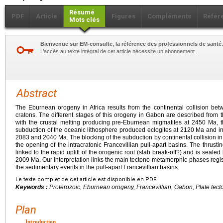
Résumé
PDF
Article
Figures
Compléments
Référ
Mots clés
Bienvenue sur EM-consulte, la référence des professionnels de santé.
L’accès au texte intégral de cet article nécessite un abonnement.
Abstract
The Eburnean orogeny in Africa results from the continental collision b
cratons. The different stages of this orogeny in Gabon are described from the
with the crustal melting producing pre-Eburnean migmatites at 2450 Ma,
subduction of the oceanic lithosphere produced eclogites at 2120 Ma and in
2083 and 2040 Ma. The blocking of the subduction by continental collision in
the opening of the intracratonic Francevillian pull-apart basins. The thrust
linked to the rapid uplift of the orogenic root (slab break-off?) and is sealed
2009 Ma. Our interpretation links the main tectono-metamorphic phases regi
the sedimentary events in the pull-apart Francevillian basins.
Le texte complet de cet article est disponible en PDF.
Keywords :
Proterozoic, Eburnean orogeny, Francevillian, Gabon, Plate tecto
Plan
Introduction