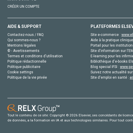
CRÉER UN COMPTE
AIDE & SUPPORT
PLATEFORMES ELSE
Contactez-nous / FAQ
Site e-commerce :
www.el
Qui sommes-nous ?
Aide à la pratique clinique
Mentions légales
Portail pour les institution
© - Avertissements
Site d'information sur l'E
Termes et conditions d'utilisation
E-learning pour les infirmi
Politique rédactionnelle
Bibliothèque d'e-books Els
Politique publicitaire
Blog special IFSI :
www.gen
Cookie settings
Suivez notre actualité sur
Politique de la vie privée
Site d'emploi en santé :
e
Tout le contenu de ce site: Copyright © 2026 Elsevier, ses concédants de licence e
de données, a la formation en IA et aux technologies similaires. Pour tout con