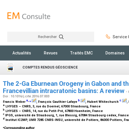
Rechercher
Service C
Rechercher
Actualités
Revues
Traités EMC
Domaines
COMPTES RENDUS GÉOSCIENCE
The 2-Ga Eburnean Orogeny in Gabon and th
Francevillian intracratonic basins: A review
-
Doi : 10.1016/j.crte.2016.07.003
a
,
⁎
b
c
Francis Weber
, François Gauthier-Lafaye
, Hubert Whitechurch
,
a
LHYGES – CNRS, 3, rue du Doernel, 67000 Strasbourg, France
b
LHYGES – CNRS, 14, rue du Petit-Pré, 67800 Hoenheim, France
c
IPGS, université de Strasbourg, 1, rue Blessig, 67084 Strasbourg cedex, Franc
d
Institut IC2MP, UMR 7285 CNRS-INSU, université de Poitiers, 86000 Poitiers, Fr
⁎
Corresponding author.