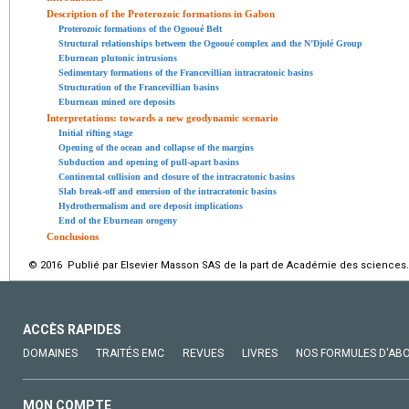
Description of the Proterozoic formations in Gabon
Proterozoic formations of the Ogooué Belt
Structural relationships between the Ogooué complex and the N’Djolé Group
Eburnean plutonic intrusions
Sedimentary formations of the Francevillian intracratonic basins
Structuration of the Francevillian basins
Eburnean mined ore deposits
Interpretations: towards a new geodynamic scenario
Initial rifting stage
Opening of the ocean and collapse of the margins
Subduction and opening of pull-apart basins
Continental collision and closure of the intracratonic basins
Slab break-off and emersion of the intracratonic basins
Hydrothermalism and ore deposit implications
End of the Eburnean orogeny
Conclusions
© 2016 Publié par Elsevier Masson SAS de la part de Académie des sciences.
ACCÈS RAPIDES
DOMAINES
TRAITÉS EMC
REVUES
LIVRES
NOS FORMULES D'AB
MON COMPTE