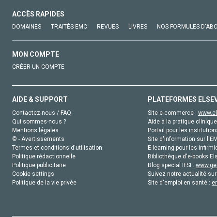
ACCÈS RAPIDES
DOMAINES
TRAITÉS EMC
REVUES
LIVRES
NOS FORMULES D'AB
MON COMPTE
CRÉER UN COMPTE
AIDE & SUPPORT
PLATEFORMES ELSE
Contactez-nous / FAQ
Site e-commerce :
www.el
Qui sommes-nous ?
Aide à la pratique clinique
Mentions légales
Portail pour les institution
© - Avertissements
Site d'information sur l'E
Termes et conditions d'utilisation
E-learning pour les infirmi
Politique rédactionnelle
Bibliothèque d'e-books Els
Politique publicitaire
Blog special IFSI :
www.gen
Cookie settings
Suivez notre actualité sur
Politique de la vie privée
Site d'emploi en santé :
e