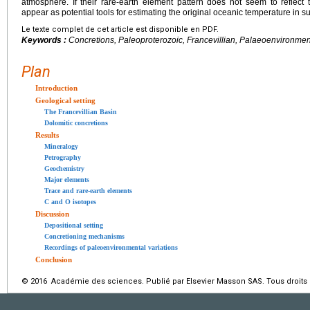
atmosphere. If their rare-earth element pattern does not seem to reflect 
appear as potential tools for estimating the original oceanic temperature in s
Le texte complet de cet article est disponible en PDF.
Keywords :
Concretions, Paleoproterozoic, Francevillian, Palaeoenvironme
Plan
Introduction
Geological setting
The Francevillian Basin
Dolomitic concretions
Results
Mineralogy
Petrography
Geochemistry
Major elements
Trace and rare-earth elements
C and O isotopes
Discussion
Depositional setting
Concretioning mechanisms
Recordings of paleoenvironmental variations
Conclusion
© 2016 Académie des sciences. Publié par Elsevier Masson SAS. Tous droits 