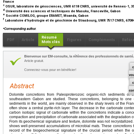
France
c
OSUR, laboratoire de géosciences, UMR 6118 CNRS, université de Rennes-1, 3
d
Université des sciences et techniques de Masuku, Franceville, Gabon
e
Société COMILOG, groupe ERAMET, Moanda, Gabon
f
Laboratoire d’hydrologie et de géochimie de Strasbourg, UMR 7517 CNRS, 6708
⁎
Corresponding author.
Résumé
PDF
Article
Figures
Compléments
Référ
Mots clés
Bienvenue sur EM-consulte, la référence des professionnels de santé.
Article gratuit.
c
Connectez-vous pour en bénéficier!
vo
Abstract
co
Dolomite concretions from Paleoproterozoic organic-rich sediments of th
southeastern Gabon are studied. These concretions, belonging to one o
sediments in the world, are mainly observed in the shaly levels of the Fra
often show a central pyrite-rich layer. The decrease in the carbonate conte
carbon isotopic signal of carbonate within the concretions indicate a conce
compaction and precipitation of carbonate associated with the degradation of
From its geochemical signature and texture, dolomite was not recrystallized. 
shows well-preserved accumulations of microbial mats. These concretions 
record of the biogeochemical signature of the crucial period when the ox