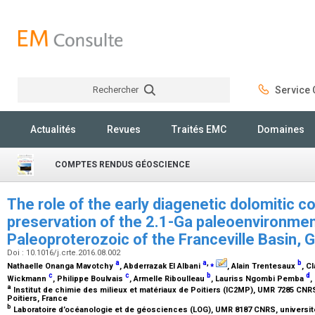
Rechercher
Service C
Rechercher
Actualités
Revues
Traités EMC
Domaines
COMPTES RENDUS GÉOSCIENCE
The role of the early diagenetic dolomitic c
preservation of the 2.1-Ga paleoenvironment
Paleoproterozoic of the Franceville Basin,
Doi : 10.1016/j.crte.2016.08.002
a
a
,
⁎
b
Nathaelle Onanga Mavotchy
, Abderrazak El Albani
, Alain Trentesaux
, C
c
c
b
d
Wickmann
, Philippe Boulvais
, Armelle Riboulleau
, Lauriss Ngombi Pemba
,
a
Institut de chimie des milieux et matériaux de Poitiers (IC2MP), UMR 7285 CNR
Poitiers, France
b
Laboratoire d’océanologie et de géosciences (LOG), UMR 8187 CNRS, université 