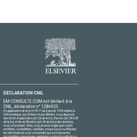
DÉCLARATION CNIL
EM-CONSULTE.COM est déclaré à la
CNIL, déclaration n° 1286925.
En application de la loi nº78-17 du 6 janvier 1978 relative à
l'informatique, aux fichiers et aux libertés, vous disposez
des droits d'opposition (art.26 de la loi), d'accès (art.34 à 38
de la loi), et de rectification (art.36 de la loi) des données
vous concernant. Ainsi, vous pouvez exiger que soient
rectifiées, complétées, clarifiées, mises à jour ou effacées
les informations vous concernant qui sont inexactes,
incomplètes, équivoques, périmées ou dont la collecte ou