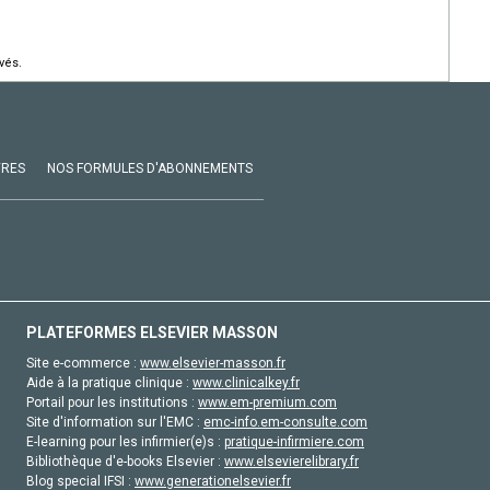
vés.
VRES
NOS FORMULES D'ABONNEMENTS
PLATEFORMES ELSEVIER MASSON
Site e-commerce :
www.elsevier-masson.fr
Aide à la pratique clinique :
www.clinicalkey.fr
Portail pour les institutions :
www.em-premium.com
Site d'information sur l'EMC :
emc-info.em-consulte.com
E-learning pour les infirmier(e)s :
pratique-infirmiere.com
Bibliothèque d'e-books Elsevier :
www.elsevierelibrary.fr
Blog special IFSI :
www.generationelsevier.fr