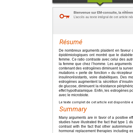
Bienvenue sur EM-consulte, la référen
L’accès au texte intégral de cet article 
Résumé
De nombreux arguments plaident en faveur d’
épidémiologiques ont montré que le diabète
femme. Ce ratio contraste avec celui des au
la femme que chez l’homme. Les arguments t
contenant des estrogènes diminuent la survenu
mutations « perte de fonction » du récepteu
insulinorésistants, voire diabétiques. Des
estrogènes augmentent la sécrétion d’insulin
de glucose, diminuent la résistance périphéri
effet hypothalamique. Enfin, les estrogènes pou
avec le microbiote.
Le texte complet de cet article est disponible 
Summary
Many arguments are in favor of a positive eff
studies have illustrated the fact that type 1 
contrast with the fact that other autoimmu
hormonal replacement therapies including e