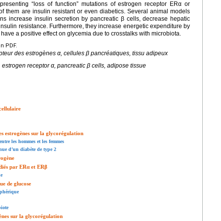
 presenting “loss of function” mutations of estrogen receptor ERα or
 them are insulin resistant or even diabetics. Several animal models
ns increase insulin secretion by pancreatic β cells, decrease hepatic
nsulin resistance. Furthermore, they increase energetic expenditure by
 have a positive effect on glycemia due to crosstalks with microbiota.
en PDF.
pteur des estrogènes α, cellules β pancréatiques, tissu adipeux
estrogen receptor α, pancreatic β cells, adipose tissue
ellulaire
s estrogènes sur la glycorégulation
entre les hommes et les femmes
nue d’un diabète de type 2
trogène
édiés par ERα et ERβ
ue
ue de glucose
iphérique
iote
es sur la glycorégulation