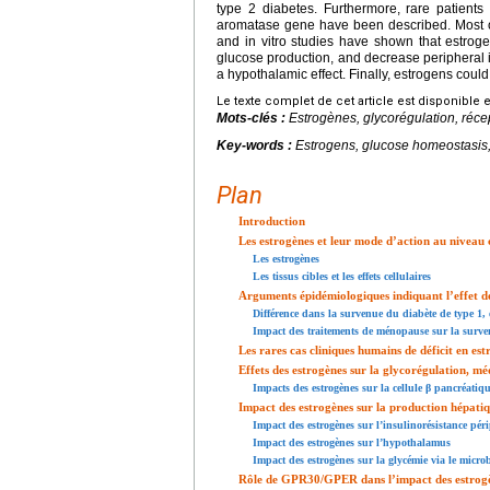
type 2 diabetes. Furthermore, rare patients
aromatase gene have been described. Most of
and in vitro studies have shown that estroge
glucose production, and decrease peripheral i
a hypothalamic effect. Finally, estrogens could
Le texte complet de cet article est disponible 
Mots-clés :
Estrogènes, glycorégulation, réce
Key-words :
Estrogens, glucose homeostasis, 
Plan
Introduction
Les estrogènes et leur mode d’action au niveau c
Les estrogènes
Les tissus cibles et les effets cellulaires
Arguments épidémiologiques indiquant l’effet de
Différence dans la survenue du diabète de type 1, 
Impact des traitements de ménopause sur la surve
Les rares cas cliniques humains de déficit en es
Effets des estrogènes sur la glycorégulation, m
Impacts des estrogènes sur la cellule β pancréatiq
Impact des estrogènes sur la production hépatiq
Impact des estrogènes sur l’insulinorésistance pér
Impact des estrogènes sur l’hypothalamus
Impact des estrogènes sur la glycémie via le microb
Rôle de GPR30/GPER dans l’impact des estrogèn