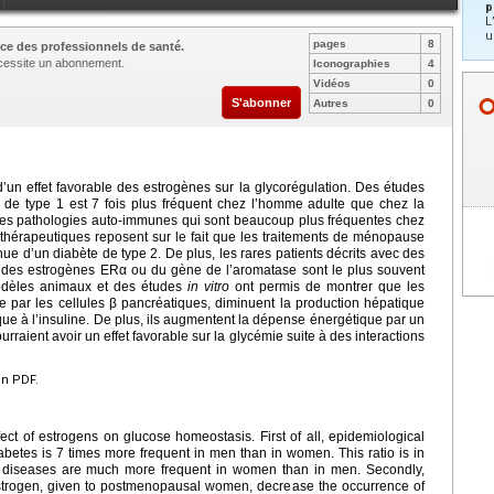
p
L
u
pages
8
ce des professionnels de santé.
nécessite un abonnement.
Iconographies
4
Vidéos
0
S'abonner
Autres
0
un effet favorable des estrogènes sur la glycorégulation. Des études
 de type 1 est 7 fois plus fréquent chez l’homme adulte que chez la
tres pathologies auto-immunes qui sont beaucoup plus fréquentes chez
hérapeutiques reposent sur le fait que les traitements de ménopause
e d’un diabète de type 2. De plus, les rares patients décrits avec des
r des estrogènes ERα ou du gène de l’aromatase sont le plus souvent
 modèles animaux et des études
in vitro
ont permis de montrer que les
e par les cellules β pancréatiques, diminuent la production hépatique
que à l’insuline. De plus, ils augmentent la dépense énergétique par un
rraient avoir un effet favorable sur la glycémie suite à des interactions
en PDF.
ect of estrogens on glucose homeostasis. First of all, epidemiological
diabetes is 7 times more frequent in men than in women. This ratio is in
ne diseases are much more frequent in women than in men. Secondly,
strogen, given to postmenopausal women, decrease the occurrence of