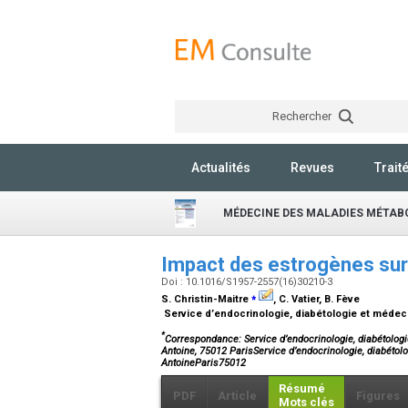
Rechercher
Actualités
Revues
Trait
MÉDECINE DES MALADIES MÉTAB
Impact des estrogènes sur 
Doi : 10.1016/S1957-2557(16)30210-3
⁎
S. Christin-Maitre
, C. Vatier, B. Fève
Service d’endocrinologie, diabétologie et médeci
*
Correspondance: Service d’endocrinologie, diabétologie
Antoine, 75012 ParisService d’endocrinologie, diabétolo
AntoineParis75012
Résumé
PDF
Article
Figures
Mots clés