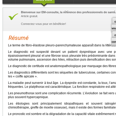
Bienvenue sur EM-consulte, la référence des professionnels de santé.
Article gratuit.
c
Connectez-vous pour en bénéficier!
vo
Résumé
co
Le terme de fibro-élastose pleuro-parenchymateuse apparaît dans la littérat
Le diagnostic est suspecté devant un patient dyspnéique avec une pr
épaississement pleural et une fibrose sous pleurale très prédominante dans
volume pulmonaire, ascension des hiles, rétraction puis densification des s
Le diagnostic de certitude est anatomopathologique par marquage des fibres 
Les diagnostics différentiels sont les séquelles de tuberculose, certaines conn
les « coiffe apicale ».
La maladie peut survenir à tout âge. La dyspnée est constante, la toux, l’am
fréquentes. Le platythorax est caractéristique. La fonction respiratoire est alt
Les pneumothorax sont une complication récurrente. L’évolution se fait vers un
plus souvent hypercapnique.
Les étiologies sont principalement idiopathiques et souvent iatrogèn
chimiothérapie, greffe de moelle osseuse), mais il existe des formes familia
Le pronostic est sombre et la dégradation de la capacité vitale extrêmement 