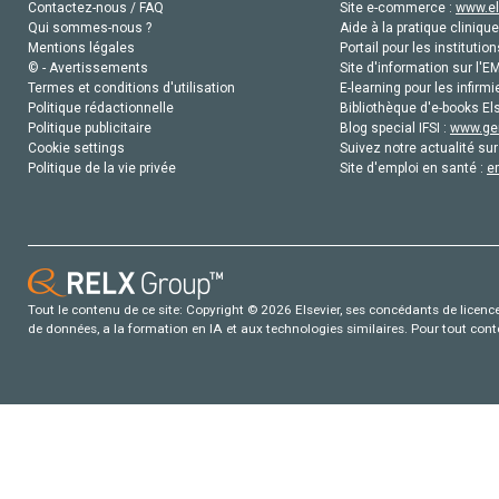
Contactez-nous / FAQ
Site e-commerce :
www.el
Qui sommes-nous ?
Aide à la pratique clinique
Mentions légales
Portail pour les institution
© - Avertissements
Site d'information sur l'E
Termes et conditions d'utilisation
E-learning pour les infirmi
Politique rédactionnelle
Bibliothèque d'e-books Els
Politique publicitaire
Blog special IFSI :
www.gen
Cookie settings
Suivez notre actualité sur
Politique de la vie privée
Site d'emploi en santé :
e
Tout le contenu de ce site: Copyright © 2026 Elsevier, ses concédants de licence e
de données, a la formation en IA et aux technologies similaires. Pour tout con