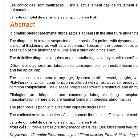
Les corticoïdes sont inefficaces. Il n’y a actuellement pas de traitement 
pulmonaire.
Le texte complet de cet article est disponible en PDF.
Abstract
Idiopathic pleuroparechymal fibroelastosis appears in the litlerature under t
The diagnosis is usually suspected on the basis of a patient with dyspnea an
a pleural thickening as well as a subpleural fibrosis in the uppers lobe
ascension of the pulmonary hiliums and a shrinking of the apex.
The definitive diagnosis requires anatomopathological analysis with specific c
Differential diagnosis are tuberculosis consequences, connective tissue dise
and the apical cap.
The disease can appear at any age, dyspnea is still present, caughs, w
Platythorax is typical. Lung fonction is altered with a restrictive spiromet
common complication. The disease progresses toward a restrictive and an hype
Etiologies are idiopathic and commonly iatrogenic (lung transpla
transplantation). There also are familial forms with genetics abnormalities.
The prognosis is poor with a fast vital capacity decreasing.
The corticosteroids are useless. At the moment there is no effective treatment
Le texte complet de cet article est disponible en PDF.
Mots clés :
Fibro-élastose pleuro-parenchymateuse, Épaississement pleural,
Keywords :
Idiopathic Pleuroparechymal Fibroelastosis, Pleural thickening, S