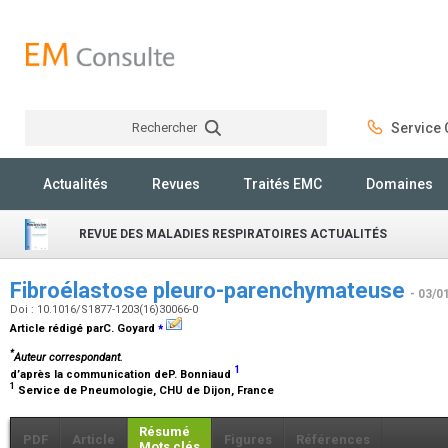
Rechercher
Service C
Rechercher
Actualités
Revues
Traités EMC
Domaines
REVUE DES MALADIES RESPIRATOIRES ACTUALITÉS
Fibroélastose pleuro-parenchymateuse
- 03/0
Doi : 10.1016/S1877-1203(16)30066-0
⁎
Article rédigé parC. Goyard
*
Auteur correspondant.
1
d’après la communication deP. Bonniaud
1
Service de Pneumologie, CHU de Dijon, France
Résumé
PDF
Article
Figures
Références
Mots clés