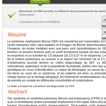
Bienvenue sur EM-consulte, la référence des professionnels de santé.
Article gratuit.
c
Connectez-vous pour en bénéficier!
vo
Résumé
co
Le syndrome emphysème fibrose (SEF) est caractérisé par l’association su
centro-lobulaires et/ou para-septales et d’images de fibrose (bronchectasie
l’imagerie, les kystes multiples avec une paroi sont caractéristiques du SEF
fumeurs ou anciens fumeurs avec un profil fonctionnel marqué par des vo
en moyenne) et un transfert du CO abaissé (DLCO à 37 % en moyenne). L’
de la surface pulmonaire au scanner a un impact sur l’évolution de la CV
d’emphysème pourrait devenir un critère diagnostique du SEF. Le SE
sclérodermie systémique et de la polyarthrite rhumatoïde, parfois chez des p
génétiques en cours d’identification. Le risque de développer un cancer d
est élevé au cours de ce syndrome, et les patients ont alors un pronostic 
charge repose sur le sevrage tabagique, les traitements symptomatiques, et parf
de prendre en compte les différentes comorbidités et complications.
Le texte complet de cet article est disponible en PDF.
Abstract
The syndrome of combined pulmonary fibrosis and emphysema (CPFE) is de
scan of centrilobular and/or paraseptal emphysema in the upper lobes and pul
traction bronchiectasis and/or honeycombing). Thick-walled cystic lesi