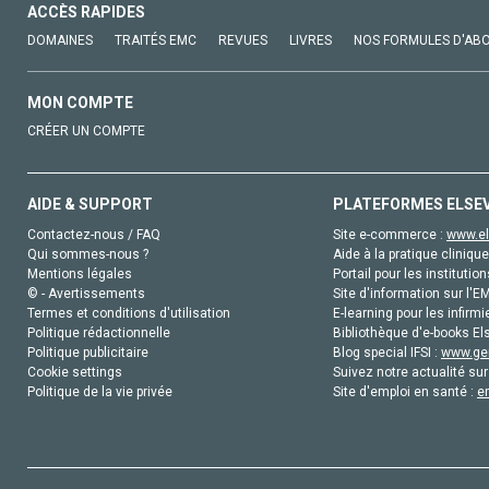
ACCÈS RAPIDES
DOMAINES
TRAITÉS EMC
REVUES
LIVRES
NOS FORMULES D'AB
MON COMPTE
CRÉER UN COMPTE
AIDE & SUPPORT
PLATEFORMES ELSE
Contactez-nous / FAQ
Site e-commerce :
www.el
Qui sommes-nous ?
Aide à la pratique clinique
Mentions légales
Portail pour les institution
© - Avertissements
Site d'information sur l'E
Termes et conditions d'utilisation
E-learning pour les infirmi
Politique rédactionnelle
Bibliothèque d'e-books Els
Politique publicitaire
Blog special IFSI :
www.gen
Cookie settings
Suivez notre actualité sur
Politique de la vie privée
Site d'emploi en santé :
e