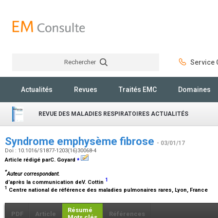
Rechercher
Service C
Rechercher
Actualités
Revues
Traités EMC
Domaines
REVUE DES MALADIES RESPIRATOIRES ACTUALITÉS
Syndrome emphysème fibrose
- 03/01/17
Doi : 10.1016/S1877-1203(16)30068-4
⁎
Article rédigé parC. Goyard
*
Auteur correspondant.
1
d’après la communication deV. Cottin
1
Centre national de référence des maladies pulmonaires rares, Lyon, France
Résumé
PDF
Article
Références
Mots clés