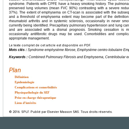
syndrome. Patients with CPFE have a heavy smoking history. The pulmonary 
preserved lung volumes (mean FVC 90%) contrasting with a severe reduc
37%). The extent of emphysema on CT-scan is associated with the subseque
and a threshold of emphysema extent may become part of the definitio
rheumatoid arthritis and in systemic sclerosis, occasionally in never smo
currently being identified. Precapillary pulmonary hypertension and lung can
and are associated with a dismal prognosis. Smoking cessation is m
occasionally antifibrotic drugs may be used. Comorbidities and complic
appropriate management.
Le texte complet de cet article est disponible en PDF.
Mots clés :
Syndrome emphysème fibrose, Emphysème centro-lobulaire Em
Keywords :
Combined Pulmonary Fibrosis and Emphysema, Centrilobular
Plan
Définition
Epidemiologie
Complications et comorbidités
Physiopathologie du SEF
Prise en charge thérapeutique
Liens d’intérêts
© 2016 SPLF. Publié par Elsevier Masson SAS. Tous droits réservés.