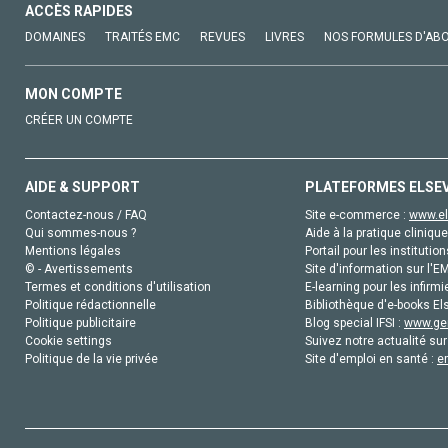
ACCÈS RAPIDES
DOMAINES
TRAITÉS EMC
REVUES
LIVRES
NOS FORMULES D'AB
MON COMPTE
CRÉER UN COMPTE
AIDE & SUPPORT
PLATEFORMES ELSE
Contactez-nous / FAQ
Site e-commerce :
www.el
Qui sommes-nous ?
Aide à la pratique clinique
Mentions légales
Portail pour les institution
© - Avertissements
Site d'information sur l'E
Termes et conditions d'utilisation
E-learning pour les infirmi
Politique rédactionnelle
Bibliothèque d'e-books Els
Politique publicitaire
Blog special IFSI :
www.gen
Cookie settings
Suivez notre actualité sur
Politique de la vie privée
Site d'emploi en santé :
e