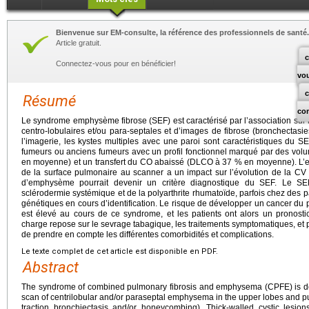
Bienvenue sur EM-consulte, la référence des professionnels de santé.
Article gratuit.
c
Connectez-vous pour en bénéficier!
vo
Résumé
co
Le syndrome emphysème fibrose (SEF) est caractérisé par l’association su
centro-lobulaires et/ou para-septales et d’images de fibrose (bronchectasie
l’imagerie, les kystes multiples avec une paroi sont caractéristiques du SEF
fumeurs ou anciens fumeurs avec un profil fonctionnel marqué par des vo
en moyenne) et un transfert du CO abaissé (DLCO à 37 % en moyenne). L’
de la surface pulmonaire au scanner a un impact sur l’évolution de la CV
d’emphysème pourrait devenir un critère diagnostique du SEF. Le SE
sclérodermie systémique et de la polyarthrite rhumatoïde, parfois chez des p
génétiques en cours d’identification. Le risque de développer un cancer d
est élevé au cours de ce syndrome, et les patients ont alors un pronostic 
charge repose sur le sevrage tabagique, les traitements symptomatiques, et parf
de prendre en compte les différentes comorbidités et complications.
Le texte complet de cet article est disponible en PDF.
Abstract
The syndrome of combined pulmonary fibrosis and emphysema (CPFE) is de
scan of centrilobular and/or paraseptal emphysema in the upper lobes and pul
traction bronchiectasis and/or honeycombing). Thick-walled cystic lesi