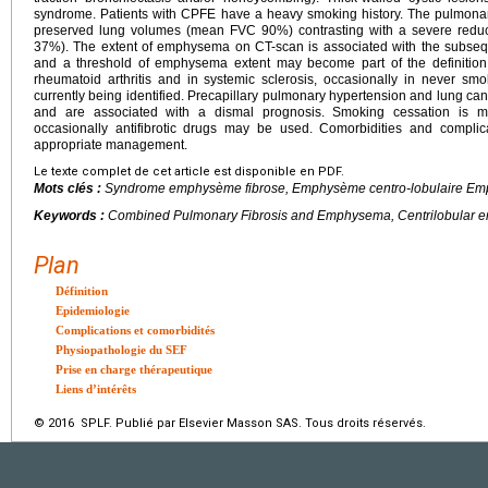
syndrome. Patients with CPFE have a heavy smoking history. The pulmonary 
preserved lung volumes (mean FVC 90%) contrasting with a severe reduc
37%). The extent of emphysema on CT-scan is associated with the subseque
and a threshold of emphysema extent may become part of the definitio
rheumatoid arthritis and in systemic sclerosis, occasionally in never smo
currently being identified. Precapillary pulmonary hypertension and lung can
and are associated with a dismal prognosis. Smoking cessation is m
occasionally antifibrotic drugs may be used. Comorbidities and complic
appropriate management.
Le texte complet de cet article est disponible en PDF.
Mots clés :
Syndrome emphysème fibrose, Emphysème centro-lobulaire Em
Keywords :
Combined Pulmonary Fibrosis and Emphysema, Centrilobular
Plan
Définition
Epidemiologie
Complications et comorbidités
Physiopathologie du SEF
Prise en charge thérapeutique
Liens d’intérêts
© 2016 SPLF. Publié par Elsevier Masson SAS. Tous droits réservés.