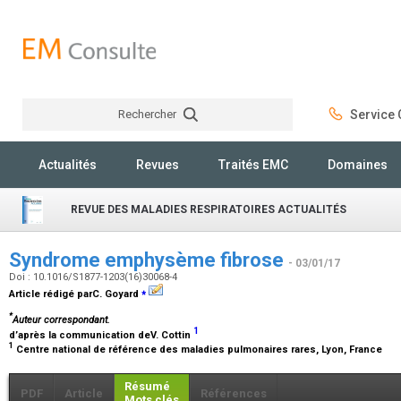
Rechercher
Service C
Rechercher
Actualités
Revues
Traités EMC
Domaines
REVUE DES MALADIES RESPIRATOIRES ACTUALITÉS
Syndrome emphysème fibrose
- 03/01/17
Doi : 10.1016/S1877-1203(16)30068-4
⁎
Article rédigé parC. Goyard
*
Auteur correspondant.
1
d’après la communication deV. Cottin
1
Centre national de référence des maladies pulmonaires rares, Lyon, France
Résumé
PDF
Article
Références
Mots clés