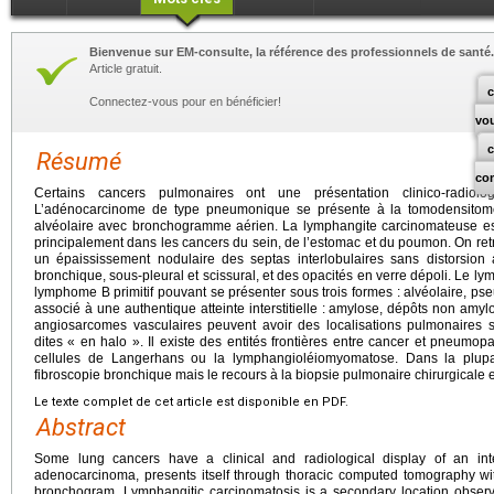
Bienvenue sur EM-consulte, la référence des professionnels de santé.
Article gratuit.
c
Connectez-vous pour en bénéficier!
vo
Résumé
co
Certains cancers pulmonaires ont une présentation clinico-radiolog
L’adénocarcinome de type pneumonique se présente à la tomodensitomé
alvéolaire avec bronchogramme aérien. La lymphangite carcinomateuse es
principalement dans les cancers du sein, de l’estomac et du poumon. On ret
un épaississement nodulaire des septas interlobulaires sans distorsion a
bronchique, sous-pleural et scissural, et des opacités en verre dépoli. Le
lymphome B primitif pouvant se présenter sous trois formes : alvéolaire, pseud
associé à une authentique atteinte interstitielle : amylose, dépôts non amyl
angiosarcomes vasculaires peuvent avoir des localisations pulmonaires 
dites « en halo ». Il existe des entités frontières entre cancer et pneumopat
cellules de Langerhans ou la lymphangioléiomyomatose. Dans la plupar
fibroscopie bronchique mais le recours à la biopsie pulmonaire chirurgicale e
Le texte complet de cet article est disponible en PDF.
Abstract
Some lung cancers have a clinical and radiological display of an inte
adenocarcinoma, presents itself through thoracic computed tomography wit
bronchogram. Lymphangitic carcinomatosis is a secondary location obser