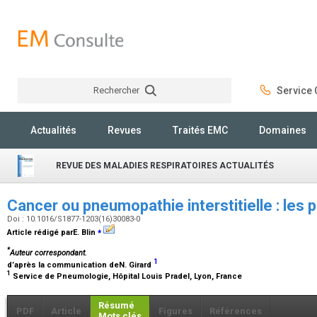
Rechercher
Service C
Rechercher
Actualités
Revues
Traités EMC
Domaines
REVUE DES MALADIES RESPIRATOIRES ACTUALITÉS
Cancer ou pneumopathie interstitielle : les
Doi : 10.1016/S1877-1203(16)30083-0
⁎
Article rédigé parE. Blin
*
Auteur correspondant.
1
d’après la communication deN. Girard
1
Service de Pneumologie, Hôpital Louis Pradel, Lyon, France
Résumé
PDF
Article
Figures
Références
Mots clés