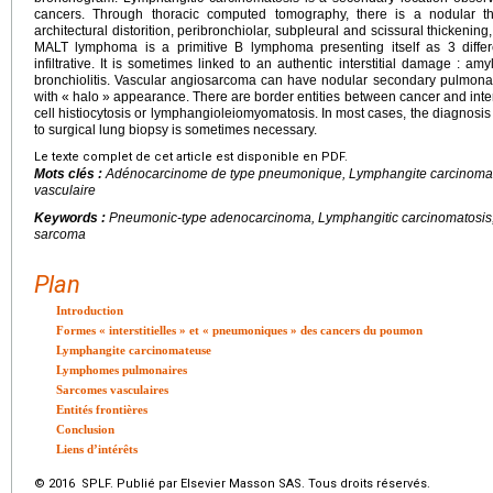
cancers. Through thoracic computed tomography, there is a nodular thi
architectural distorition, peribronchiolar, subpleural and scissural thickeni
MALT lymphoma is a primitive B lymphoma presenting itself as 3 differ
infiltrative. It is sometimes linked to an authentic interstitial damage : a
bronchiolitis. Vascular angiosarcoma can have nodular secondary pulmonar
with « halo » appearance. There are border entities between cancer and inte
cell histiocytosis or lymphangioleiomyomatosis. In most cases, the diagnosis
to surgical lung biopsy is sometimes necessary.
Le texte complet de cet article est disponible en PDF.
Mots clés :
Adénocarcinome de type pneumonique, Lymphangite carcinom
vasculaire
Keywords :
Pneumonic-type adenocarcinoma, Lymphangitic carcinomatosis
sarcoma
Plan
Introduction
Formes « interstitielles » et « pneumoniques » des cancers du poumon
Lymphangite carcinomateuse
Lymphomes pulmonaires
Sarcomes vasculaires
Entités frontières
Conclusion
Liens d’intérêts
© 2016 SPLF. Publié par Elsevier Masson SAS. Tous droits réservés.