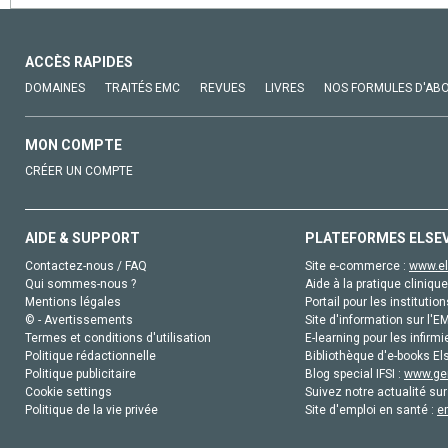
ACCÈS RAPIDES
DOMAINES
TRAITÉS EMC
REVUES
LIVRES
NOS FORMULES D'AB
MON COMPTE
CRÉER UN COMPTE
AIDE & SUPPORT
PLATEFORMES ELSE
Contactez-nous / FAQ
Site e-commerce :
www.el
Qui sommes-nous ?
Aide à la pratique clinique
Mentions légales
Portail pour les institution
© - Avertissements
Site d'information sur l'E
Termes et conditions d'utilisation
E-learning pour les infirmi
Politique rédactionnelle
Bibliothèque d'e-books Els
Politique publicitaire
Blog special IFSI :
www.gen
Cookie settings
Suivez notre actualité sur
Politique de la vie privée
Site d'emploi en santé :
e