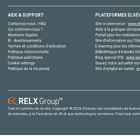
AIDE & SUPPORT
PLATEFORMES ELSE
Contactez-nous / FAQ
Site e-commerce :
www.el
Qui sommes-nous ?
Aide à la pratique clinique
Mentions légales
Portail pour les institution
© - Avertissements
Site d'information sur l'E
Termes et conditions d'utilisation
E-learning pour les infirmi
Politique rédactionnelle
Bibliothèque d'e-books Els
Politique publicitaire
Blog special IFSI :
www.gen
Cookie settings
Suivez notre actualité sur
Politique de la vie privée
Site d'emploi en santé :
e
Tout le contenu de ce site: Copyright © 2026 Elsevier, ses concédants de licence e
de données, a la formation en IA et aux technologies similaires. Pour tout con