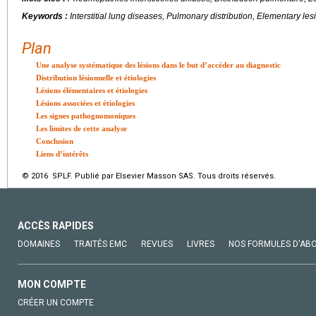
Keywords :
Interstitial lung diseases, Pulmonary distribution, Elementary les
Plan
Une analyse systématique des lésions dans le but d’accéder au diagnostic
Distribution lésionnelle et étiologies
Lésions élémentaires et étiologies
Lésions associées et étiologies
Les signes pathognomoniques
Les limites de cette analyse
Conclusion
Liens d’intérêts
© 2016 SPLF. Publié par Elsevier Masson SAS. Tous droits réservés.
ACCÈS RAPIDES
DOMAINES
TRAITÉS EMC
REVUES
LIVRES
NOS FORMULES D'AB
MON COMPTE
CRÉER UN COMPTE