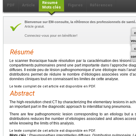
Résumé
PDF
Article
Figures
Références
Mots clés
Bienvenue sur EM-consulte, la référence des professionnels de santé.
Article gratuit.
c
Connectez-vous pour en bénéficier!
vo
Résumé
co
Le scanner thoracique haute résolution par la caractérisation des lésions él
compartiments pulmonaires prend une part importante dans l’approche diag
diffuses. Il existe peu de lésion pathognomonique d’une étiologie mais l’ana
distributions permet de réduire le nombre d’étiologies associées voire d’a
données cliniques tout en connaissant les limites de cette analyse.
Le texte complet de cet article est disponible en PDF.
Abstract
The high-resolution chest CT by characterizing the elementary lesions in ach
an important part in the diagnostic approach to interstitial lung pneumonia.
There are few pathognomonic lesion corresponding to an etiology but a sy
distributions reduces the number of etiologies associated and allows access to
while knowing the limits of this analysis.
Le texte complet de cet article est disponible en PDF.
Mots clés :
Pneumopathies interstitielles diffuses, Distribution pulmonaire, 