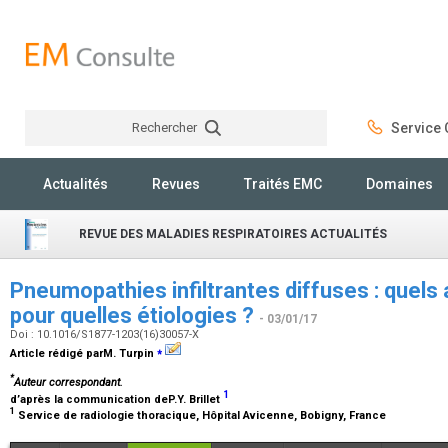
Rechercher
Service C
Rechercher
Actualités
Revues
Traités EMC
Domaines
REVUE DES MALADIES RESPIRATOIRES ACTUALITÉS
Pneumopathies infiltrantes diffuses : quels
pour quelles étiologies ?
- 03/01/17
Doi : 10.1016/S1877-1203(16)30057-X
⁎
Article rédigé parM. Turpin
*
Auteur correspondant.
1
d’après la communication deP.Y. Brillet
1
Service de radiologie thoracique, Hôpital Avicenne, Bobigny, France