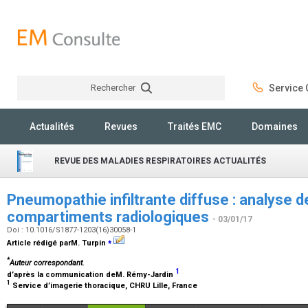
Rechercher
Service C
Rechercher
Actualités
Revues
Traités EMC
Domaines
REVUE DES MALADIES RESPIRATOIRES ACTUALITÉS
Pneumopathie infiltrante diffuse : analyse d
compartiments radiologiques
- 03/01/17
Doi : 10.1016/S1877-1203(16)30058-1
⁎
Article rédigé parM. Turpin
*
Auteur correspondant.
1
d’après la communication deM. Rémy-Jardin
1
Service d’imagerie thoracique, CHRU Lille, France