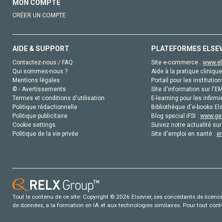
MON COMPTE
CRÉER UN COMPTE
AIDE & SUPPORT
PLATEFORMES ELSE
Contactez-nous / FAQ
Site e-commerce :
www.el
Qui sommes-nous ?
Aide à la pratique clinique
Mentions légales
Portail pour les institution
© - Avertissements
Site d'information sur l'E
Termes et conditions d'utilisation
E-learning pour les infirmi
Politique rédactionnelle
Bibliothèque d'e-books Els
Politique publicitaire
Blog special IFSI :
www.gen
Cookie settings
Suivez notre actualité sur
Politique de la vie privée
Site d'emploi en santé :
e
Tout le contenu de ce site: Copyright © 2026 Elsevier, ses concédants de licence e
de données, a la formation en IA et aux technologies similaires. Pour tout con