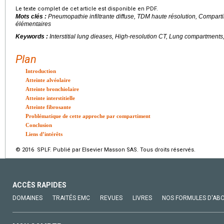
Le texte complet de cet article est disponible en PDF.
Mots clés :
Pneumopathie infiltrante diffuse, TDM haute résolution, Compar
élémentaires
Keywords :
Interstitial lung dieases, High-resolution CT, Lung compartments
Plan
Introduction
Atteinte alvéolaire
Atteinte bronchiolaire
Atteinte interstitielle
Atteinte fibrosante
Problématique de cette approche par compartiment
Conclusion
Liens d’intérêts
© 2016 SPLF. Publié par Elsevier Masson SAS. Tous droits réservés.
ACCÈS RAPIDES
DOMAINES
TRAITÉS EMC
REVUES
LIVRES
NOS FORMULES D'AB