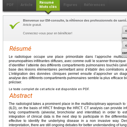
Résumé
PDF
Article
Figures
Références
Mots clés
Bienvenue sur EM-consulte, la référence des professionnels de santé.
Article gratuit.
c
Connectez-vous pour en bénéficier!
vo
Résumé
co
Le radiologue occupe une place primordiale dans l’approche multidisci
pneumopathies infiltrantes diffuses, avec comme outil le scanner thoracique
d’identifier l’atteinte des différents compartiments pulmonaires touchés (alvéol
base des lésions élémentaires permettant ainsi d’établir des corrélations
L’intégration des données cliniques permet ensuite d’approcher un diag
analyse des différents compartiments pulmonaires semble la plus efficace bi
préciser.
Le texte complet de cet article est disponible en PDF.
Abstract
The radiologist takes a prominent place in the multidisciplinary approach to t
(ILD), on the basis of HRCT findings the HRCT. CT analysis can provide inf
lung compartments (alveolar, bronchiolar and interstitial) in order to es
integration of clinical data is the next step to participate in the differen
effective to identify the underlying disease in a non invasive way. De
interpretation, there are still ongoing debates for better understanding of lung 