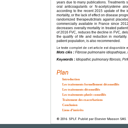
years due to many publications. Treatments su
oral anticoagulants or N-acetylcysteine 
according to the recent 2015 update of the i
mortality, or the lack of effect on disease pr
randomized therapeutictrials against placeb
commercially available in France since 2012,
decreases overally mortality in treated patien
of 2016 FVC, reduces the decline in FVC, del
the qualify of life and reduction in mortali
patient population, is also recommended.
Le texte complet de cet article est disponible 
Mots clés :
Fibrose pulmonaire idiopathique, 
Keywords :
Idiopathic pulmonary fibrosis, Pi
Plan
Introduction
Les traitements formellement déconseillés
Les traitements déconseillés
Les traitements plutôt conseillés
Traitement des exacerbations
Conclusion
Liens d’intérêts
© 2016 SPLF. Publié par Elsevier Masson SAS. 