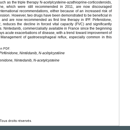
ch as the triple therapy N-acetylcysteine-azathioprine-corticosteroids,
alone, which were still recommended in 2011, are now discouraged
nternational recommendations, either because of an increased risk of
ogression. However, two drugs have been demonstrated to be beneficial in
o and are now recommended as first line therapy in IPF. Pirfenidone,
 reduces the decline in forced vital capacity (FVC) and significantly
ts. Nintedanib, commercialially available in France since the beginning
ays acute exacerbations of disease, with a trend toward improvement of
ty. Management of gastroesophageal reflux, especially common in this
en PDF.
Pirfénidone, Nintédanib, N-acétylcystéine
rfenidone, Nintedanib, N-acetylcysteine
Tous droits réservés.