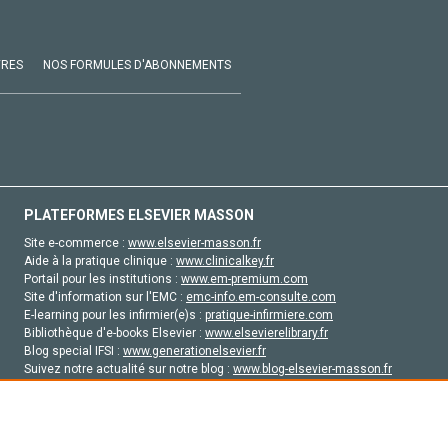
VRES
NOS FORMULES D'ABONNEMENTS
PLATEFORMES ELSEVIER MASSON
Site e-commerce :
www.elsevier-masson.fr
Aide à la pratique clinique :
www.clinicalkey.fr
Portail pour les institutions :
www.em-premium.com
Site d'information sur l'EMC :
emc-info.em-consulte.com
E-learning pour les infirmier(e)s :
pratique-infirmiere.com
Bibliothèque d'e-books Elsevier :
www.elsevierelibrary.fr
Blog special IFSI :
www.generationelsevier.fr
Suivez notre actualité sur notre blog :
www.blog-elsevier-masson.fr
Site d'emploi en santé :
emploisante.com