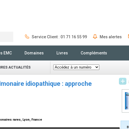
Service Client : 01 71 16 55 99
Mes alertes
Rechercher
és EMC
Domaines
Livres
Compléments
IRES ACTUALITÉS
lmonaire idiopathique : approche
onaires rares, Lyon, France
B