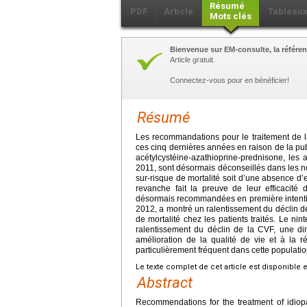
Résumé
PDF
Article
Tableau
Mots clés
Bienvenue sur EM-consulte, la référen
Article gratuit.
Connectez-vous pour en bénéficier!
Résumé
Les recommandations pour le traitement de l
ces cinq dernières années en raison de la pu
acétylcystéine-azathioprine-prednisone, les
2011, sont désormais déconseillés dans les n
sur-risque de mortalité soit d’une absence d’
revanche fait la preuve de leur efficacité
désormais recommandées en première intention
2012, a montré un ralentissement du déclin de 
de mortalité chez les patients traités. Le n
ralentissement du déclin de la CVF, une d
amélioration de la qualité de vie et à la r
particulièrement fréquent dans cette populat
Le texte complet de cet article est disponible 
Abstract
Recommendations for the treatment of idiopat