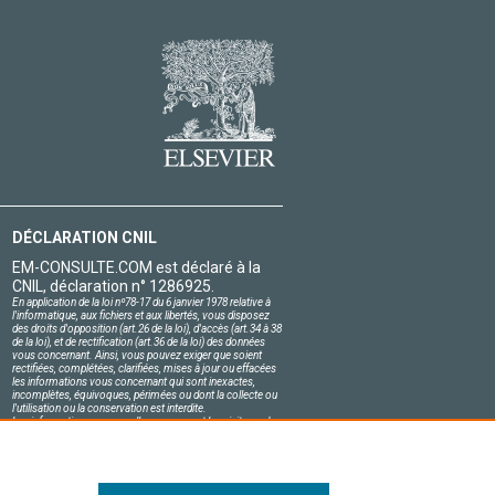
DÉCLARATION CNIL
EM-CONSULTE.COM est déclaré à la
CNIL, déclaration n° 1286925.
En application de la loi nº78-17 du 6 janvier 1978 relative à
l'informatique, aux fichiers et aux libertés, vous disposez
des droits d'opposition (art.26 de la loi), d'accès (art.34 à 38
de la loi), et de rectification (art.36 de la loi) des données
vous concernant. Ainsi, vous pouvez exiger que soient
rectifiées, complétées, clarifiées, mises à jour ou effacées
les informations vous concernant qui sont inexactes,
incomplètes, équivoques, périmées ou dont la collecte ou
l'utilisation ou la conservation est interdite.
Les informations personnelles concernant les visiteurs de
notre site, y compris leur identité, sont confidentielles.
Le responsable du site s'engage sur l'honneur à respecter
les conditions légales de confidentialité applicables en
France et à ne pas divulguer ces informations à des tiers.