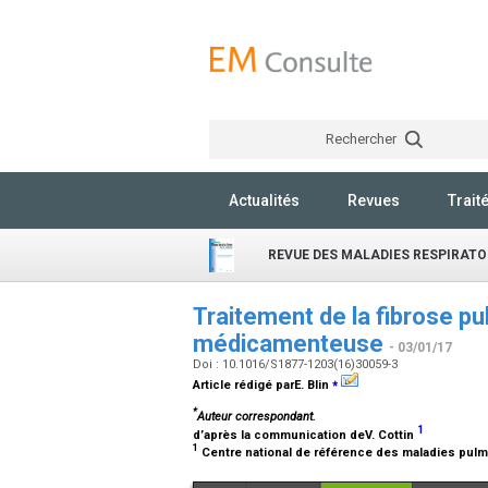
Rechercher
Actualités
Revues
Trait
REVUE DES MALADIES RESPIRATO
Traitement de la fibrose pu
médicamenteuse
- 03/01/17
Doi : 10.1016/S1877-1203(16)30059-3
⁎
Article rédigé parE. Blin
*
Auteur correspondant.
1
d’après la communication deV. Cottin
1
Centre national de référence des maladies pulm