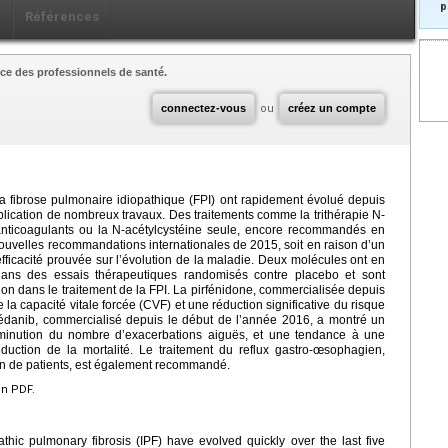
p
x
Références
ce des professionnels de santé.
connectez-vous
ou
créez un compte
a fibrose pulmonaire idiopathique (FPI) ont rapidement évolué depuis
blication de nombreux travaux. Des traitements comme la trithérapie N-
 anticoagulants ou la N-acétylcystéine seule, encore recommandés en
ouvelles recommandations internationales de 2015, soit en raison d’un
efficacité prouvée sur l’évolution de la maladie. Deux molécules ont en
 dans des essais thérapeutiques randomisés contre placebo et sont
 dans le traitement de la FPI. La pirfénidone, commercialisée depuis
la capacité vitale forcée (CVF) et une réduction significative du risque
intédanib, commercialisé depuis le début de l’année 2016, a montré un
iminution du nombre d’exacerbations aiguës, et une tendance à une
éduction de la mortalité. Le traitement du reflux gastro-œsophagien,
ion de patients, est également recommandé.
en PDF.
hic pulmonary fibrosis (IPF) have evolved quickly over the last five