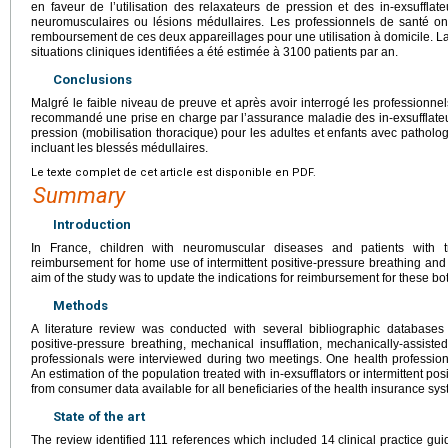
en faveur de l’utilisation des relaxateurs de pression et des in-exsufflat
neuromusculaires ou lésions médullaires. Les professionnels de santé ont
remboursement de ces deux appareillages pour une utilisation à domicile. La 
situations cliniques identifiées a été estimée à 3100 patients par an.
Conclusions
Malgré le faible niveau de preuve et après avoir interrogé les professionnel
recommandé une prise en charge par l’assurance maladie des in-exsufflateur
pression (mobilisation thoracique) pour les adultes et enfants avec pathol
incluant les blessés médullaires.
Le texte complet de cet article est disponible en PDF.
Summary
Introduction
In France, children with neuromuscular diseases and patients with tr
reimbursement for home use of intermittent positive-pressure breathing and
aim of the study was to update the indications for reimbursement for these bo
Methods
A literature review was conducted with several bibliographic databases
positive-pressure breathing, mechanical insufflation, mechanically-assist
professionals were interviewed during two meetings. One health profession
An estimation of the population treated with in-exsufflators or intermittent p
from consumer data available for all beneficiaries of the health insurance sys
State of the art
The review identified 111 references which included 14 clinical practice gu