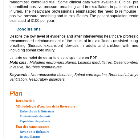
randomized controlled trial. Some clinical data were available. Clinical pr
intermittent positive-pressure breathing and in-exsufflators in patients wi
injuries. The healthcare professionals emphasized the need to reimburse t
positive-pressure breathing and in-exsufflators. The patient population treated
estimated at 3100 per year.
Conclusions
Despite the low level of evidence and after interviewing healthcare professi
recommended reimbursement of the costs of in-exsufflators (assisted cough
breathing (thoracic expansion) devices in adults and children with ne
including spinal cord injury.
Le texte complet de cet article est disponible en PDF.
Mots clés :
Maladies neuromusculaires, Lésions médullaires, Désencombrem
invasive, Troubles respiratoires
Keywords :
Neuromuscular diseases, Spinal cord injuries, Bronchial airway c
ventilation, Respiratory disorders
Plan
Introduction
Méthodologie d’analyse de la littérature
Recherche de la littérature
Professionnels de santé
Population de patients
État des connaissances
Revue de la littérature
In-exsufflateurs