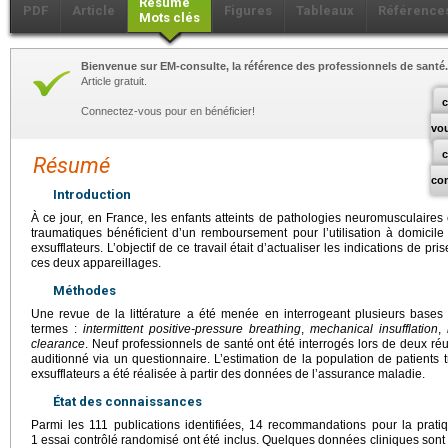
Résumé
PDF
Article
Figures
Tableaux
Référence
Mots clés
Bienvenue sur EM-consulte, la référence des professionnels de santé.
Article gratuit.
c
Connectez-vous pour en bénéficier!
vo
Résumé
co
Introduction
À ce jour, en France, les enfants atteints de pathologies neuromusculaires 
traumatiques bénéficient d’un remboursement pour l’utilisation à domicile
exsufflateurs. L’objectif de ce travail était d’actualiser les indications de 
ces deux appareillages.
Méthodes
Une revue de la littérature a été menée en interrogeant plusieurs base
termes :
intermittent positive-pressure breathing
,
mechanical insufflation
,
clearance
. Neuf professionnels de santé ont été interrogés lors de deux réu
auditionné via un questionnaire. L’estimation de la population de patients t
exsufflateurs a été réalisée à partir des données de l’assurance maladie.
État des connaissances
Parmi les 111 publications identifiées, 14 recommandations pour la prati
1 essai contrôlé randomisé ont été inclus. Quelques données cliniques son