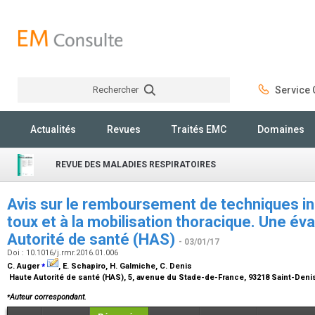
Rechercher
Service C
Rechercher
Actualités
Revues
Traités EMC
Domaines
REVUE DES MALADIES RESPIRATOIRES
Avis sur le remboursement de techniques in
toux et à la mobilisation thoracique. Une éva
Autorité de santé (HAS)
- 03/01/17
Doi : 10.1016/j.rmr.2016.01.006
⁎
C. Auger
, E. Schapiro, H. Galmiche, C. Denis
Haute Autorité de santé (HAS), 5, avenue du Stade-de-France, 93218 Saint-Deni
⁎
Auteur correspondant.