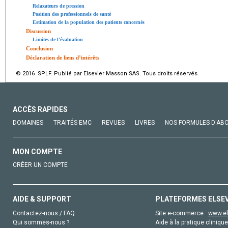
Relaxateurs de pression
Position des professionnels de santé
Estimation de la population des patients concernés
Discussion
Limites de l’évaluation
Conclusion
Déclaration de liens d’intérêts
© 2016 SPLF. Publié par Elsevier Masson SAS. Tous droits réservés.
ACCÈS RAPIDES
DOMAINES
TRAITÉS EMC
REVUES
LIVRES
NOS FORMULES D'AB
MON COMPTE
CRÉER UN COMPTE
AIDE & SUPPORT
PLATEFORMES ELSE
Contactez-nous / FAQ
Site e-commerce :
www.el
Qui sommes-nous ?
Aide à la pratique clinique