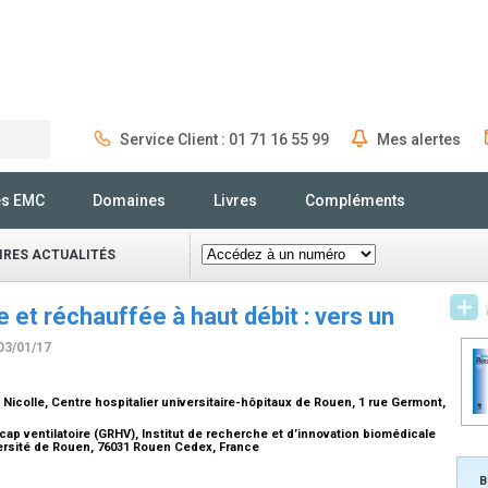
Service Client : 01 71 16 55 99
Mes alertes
Rechercher
és EMC
Domaines
Livres
Compléments
IRES ACTUALITÉS
 et réchauffée à haut débit : vers un
 03/01/17
Nicolle, Centre hospitalier universitaire-hôpitaux de Rouen, 1 rue Germont,
p ventilatoire (GRHV), Institut de recherche et d’innovation biomédicale
versité de Rouen, 76031 Rouen Cedex, France
B