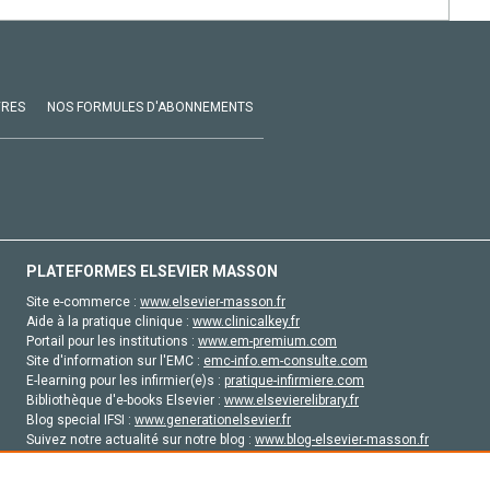
VRES
NOS FORMULES D'ABONNEMENTS
PLATEFORMES ELSEVIER MASSON
Site e-commerce :
www.elsevier-masson.fr
Aide à la pratique clinique :
www.clinicalkey.fr
Portail pour les institutions :
www.em-premium.com
Site d'information sur l'EMC :
emc-info.em-consulte.com
E-learning pour les infirmier(e)s :
pratique-infirmiere.com
Bibliothèque d'e-books Elsevier :
www.elsevierelibrary.fr
Blog special IFSI :
www.generationelsevier.fr
Suivez notre actualité sur notre blog :
www.blog-elsevier-masson.fr
Site d'emploi en santé :
emploisante.com