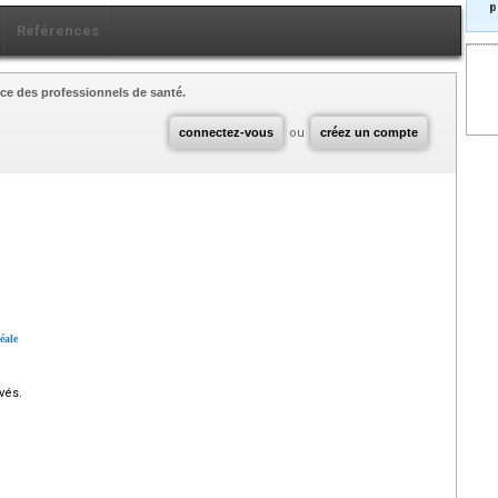
p
Références
ce des professionnels de santé.
connectez-vous
ou
créez un compte
éale
vés.