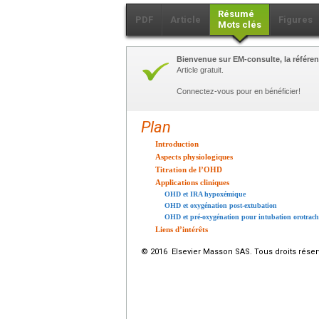
Résumé
PDF
Article
Figures
Mots clés
Bienvenue sur EM-consulte, la référen
Article gratuit.
Connectez-vous pour en bénéficier!
Plan
Introduction
Aspects physiologiques
Titration de l’OHD
Applications cliniques
OHD et IRA hypoxémique
OHD et oxygénation post-extubation
OHD et pré-oxygénation pour intubation orotrach
Liens d’intérêts
© 2016 Elsevier Masson SAS. Tous droits réser