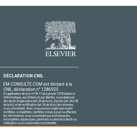
DÉCLARATION CNIL
EM-CONSULTE.COM est déclaré à la
CNIL, déclaration n° 1286925.
En application de la loi nº78-17 du 6 janvier 1978 relative à
l'informatique, aux fichiers et aux libertés, vous disposez
des droits d'opposition (art.26 de la loi), d'accès (art.34 à 38
de la loi), et de rectification (art.36 de la loi) des données
vous concernant. Ainsi, vous pouvez exiger que soient
rectifiées, complétées, clarifiées, mises à jour ou effacées
les informations vous concernant qui sont inexactes,
incomplètes, équivoques, périmées ou dont la collecte ou
l'utilisation ou la conservation est interdite.
Les informations personnelles concernant les visiteurs de
notre site, y compris leur identité, sont confidentielles.
Le responsable du site s'engage sur l'honneur à respecter