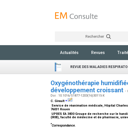
Rechercher
Actualités
Revues
Trait
REVUE DES MALADIES RESPIRATO
Oxygénothérapie humidifiée
développement croissant
-
Doi : 10.1016/S1877-1203(16)30115-X
⁎
C. Girault
Service de réanimation médicale, Hôpital Charles 
76031 Rouen
UPRES EA 3830 Groupe de recherche sur le handica
(IRIB), faculté de médecine et de pharmacie, uni
*
Correspondance.