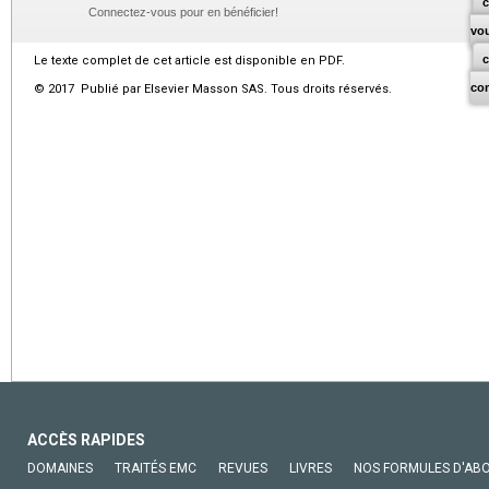
c
Connectez-vous pour en bénéficier!
vo
Le texte complet de cet article est disponible en PDF.
co
© 2017 Publié par Elsevier Masson SAS. Tous droits réservés.
ACCÈS RAPIDES
DOMAINES
TRAITÉS EMC
REVUES
LIVRES
NOS FORMULES D'AB