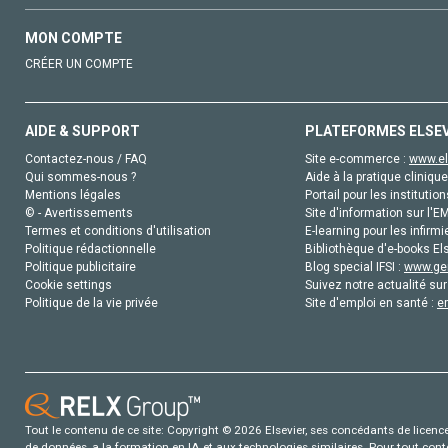
MON COMPTE
CRÉER UN COMPTE
AIDE & SUPPORT
PLATEFORMES ELSE
Contactez-nous / FAQ
Site e-commerce :
www.el
Qui sommes-nous ?
Aide à la pratique clinique
Mentions légales
Portail pour les institution
© - Avertissements
Site d'information sur l'E
Termes et conditions d'utilisation
E-learning pour les infirmi
Politique rédactionnelle
Bibliothèque d'e-books Els
Politique publicitaire
Blog special IFSI :
www.gen
Cookie settings
Suivez notre actualité sur
Politique de la vie privée
Site d'emploi en santé :
e
Tout le contenu de ce site: Copyright © 2026 Elsevier, ses concédants de licence e
de données, a la formation en IA et aux technologies similaires. Pour tout con