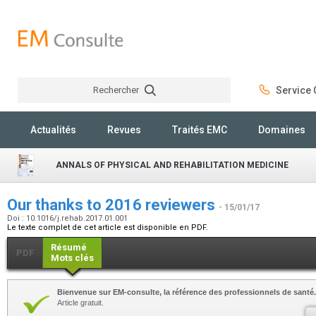
Rechercher
Service C
Rechercher
Actualités
Revues
Traités EMC
Domaines
ANNALS OF PHYSICAL AND REHABILITATION MEDICINE
Our thanks to 2016 reviewers
- 15/01/17
Doi : 10.1016/j.rehab.2017.01.001
Le texte complet de cet article est disponible en PDF.
Résumé
PDF
Mots clés
Bienvenue sur EM-consulte, la référence des professionnels de santé.
Article gratuit.