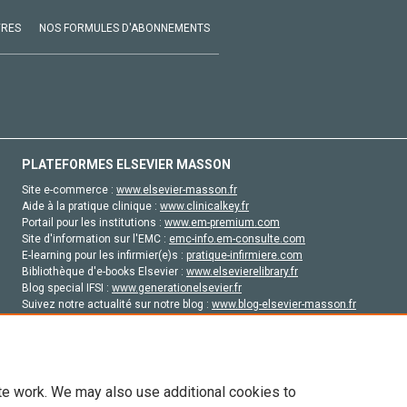
VRES
NOS FORMULES D'ABONNEMENTS
PLATEFORMES ELSEVIER MASSON
Site e-commerce :
www.elsevier-masson.fr
Aide à la pratique clinique :
www.clinicalkey.fr
Portail pour les institutions :
www.em-premium.com
Site d'information sur l'EMC :
emc-info.em-consulte.com
E-learning pour les infirmier(e)s :
pratique-infirmiere.com
Bibliothèque d'e-books Elsevier :
www.elsevierelibrary.fr
Blog special IFSI :
www.generationelsevier.fr
Suivez notre actualité sur notre blog :
www.blog-elsevier-masson.fr
Site d'emploi en santé :
emploisante.com
te work. We may also use additional cookies to