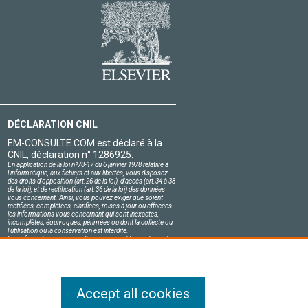
DÉCLARATION CNIL
EM-CONSULTE.COM est déclaré à la
CNIL, déclaration n° 1286925.
En application de la loi nº78-17 du 6 janvier 1978 relative à
l'informatique, aux fichiers et aux libertés, vous disposez
des droits d'opposition (art.26 de la loi), d'accès (art.34 à 38
de la loi), et de rectification (art.36 de la loi) des données
vous concernant. Ainsi, vous pouvez exiger que soient
rectifiées, complétées, clarifiées, mises à jour ou effacées
les informations vous concernant qui sont inexactes,
incomplètes, équivoques, périmées ou dont la collecte ou
l'utilisation ou la conservation est interdite.
Les informations personnelles concernant les visiteurs de
notre site, y compris leur identité, sont confidentielles.
Le responsable du site s'engage sur l'honneur à respecter
les conditions légales de confidentialité applicables en
France et à ne pas divulguer ces informations à des tiers.
Accept all cookies