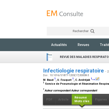
Rechercher
Actualités
Revues
Trait
REVUE DES MALADIES RESPIRATO
Infectiologie respiratoire
- 
Doi : 10.1016/S1877-1203(17)30008-3
1
1
1
,
⁎
M. Baud
, U. Fouquet
, C. Andréjak
1
Service de Pneumologie et Réanimation Respira
*
Auteur correspondant Auteur correspondant
Résumé
PDF
Article
Figures
Mots clés