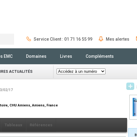
Service Client : 01 71 16 55 99
Mes alertes
Rechercher
és EMC
Domaines
Livres
Compléments
IRES ACTUALITÉS
23/02/17
toire, CHU Amiens, Amiens, France
Tableaux
Références
B