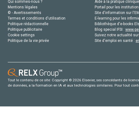
Qui sommes-nous ?
Aide à la pratique clinique
Mentions légales
Portail pour les institution
© - Avertissements
Site d'information sur l'E
Termes et conditions d'utilisation
E-learning pour les infirmi
Politique rédactionnelle
Bibliothèque d'e-books Els
Politique publicitaire
Blog special IFSI :
www.gen
Cookie settings
Suivez notre actualité sur
Politique de la vie privée
Site d'emploi en santé :
e
Tout le contenu de ce site: Copyright © 2026 Elsevier, ses concédants de licence e
de données, a la formation en IA et aux technologies similaires. Pour tout con