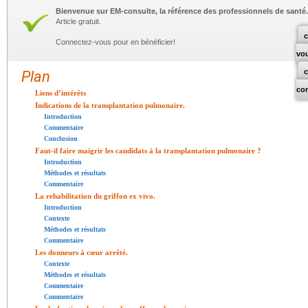
Bienvenue sur EM-consulte, la référence des professionnels de santé.
Article gratuit.
c
Connectez-vous pour en bénéficier!
vo
Plan
co
Liens d’intérêts
Indications de la transplantation pulmonaire.
Introduction
Commentaire
Conclusion
Faut-il faire maigrir les candidats à la transplantation pulmonaire ?
Introduction
Méthodes et résultats
Commentaire
La rehabilitation du griffon ex vivo.
Introduction
Contexte
Méthodes et résultats
Commentaire
Les donneurs à cœur arrêté.
Contexte
Méthodes et résultats
Commentaire
Commentaire