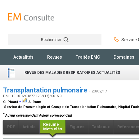
Rechercher
Service C
Rechercher
Actualités
Revues
Traités EMC
Domaines
REVUE DES MALADIES RESPIRATOIRES ACTUALITÉS
Transplantation pulmonaire
- 23/02/17
Doi : 10.1016/S1877-1203(17)30015-0
⁎
C. Picard
, A. Roux
Service de Pneumologie et Groupe de Transplantation Pulmonaire, Hôpital Foch
*
Auteur correspondant Auteur correspondant
Résumé
PDF
Article
Figures
Tableaux
Référence
Mots clés