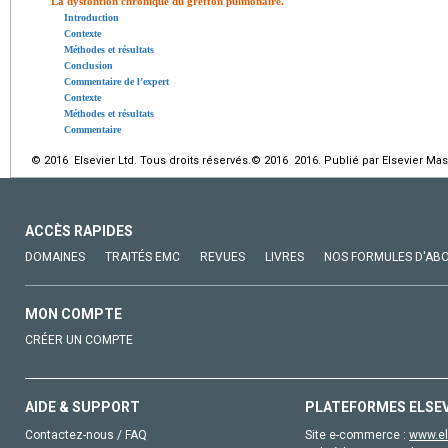
La dysfontion chronique du greffon pulmonaire.
Introduction
Contexte
Méthodes et résultats
Conclusion
Commentaire de l’expert
Contexte
Méthodes et résultats
Commentaire
© 2016 Elsevier Ltd. Tous droits réservés.© 2016 2016. Publié par Elsevier Ma
ACCÈS RAPIDES
DOMAINES
TRAITÉS EMC
REVUES
LIVRES
NOS FORMULES D'AB
MON COMPTE
CRÉER UN COMPTE
AIDE & SUPPORT
PLATEFORMES ELSE
Contactez-nous / FAQ
Site e-commerce :
www.el