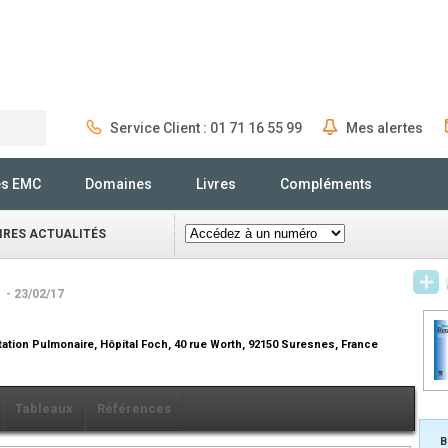
Service Client : 01 71 16 55 99
Mes alertes
Rechercher
és EMC
Domaines
Livres
Compléments
IRES ACTUALITÉS
e
- 23/02/17
tion Pulmonaire, Hôpital Foch, 40 rue Worth, 92150 Suresnes, France
Tableaux
Références
B