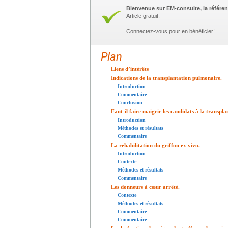
Bienvenue sur EM-consulte, la référen
Article gratuit.
Connectez-vous pour en bénéficier!
Plan
Liens d’intérêts
Indications de la transplantation pulmonaire.
Introduction
Commentaire
Conclusion
Faut-il faire maigrir les candidats à la transpl
Introduction
Méthodes et résultats
Commentaire
La rehabilitation du griffon ex vivo.
Introduction
Contexte
Méthodes et résultats
Commentaire
Les donneurs à cœur arrêté.
Contexte
Méthodes et résultats
Commentaire
Commentaire