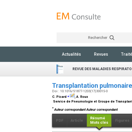
Rechercher
Actualités
Revues
Trait
REVUE DES MALADIES RESPIRATO
Transplantation pulmonair
Doi : 10.1016/S1877-1203(17)30015-0
⁎
C. Picard
, A. Roux
Service de Pneumologie et Groupe de Transplanta
*
Auteur correspondant Auteur correspondant
Résumé
PDF
Article
Figures
Mots clés