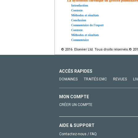
La dysfontion chronique du greffon pulmonaire
Introduction
Contexte
Méthodes et résultats
Conclusion
Commentaire de l’expert
Contexte
Méthodes et résultats
Commentaire
© 2016 Elsevier Ltd. Tous droits réservés.© 20
ACCÈS RAPIDES
DOMAINES
TRAITÉS EMC
REVUES
LI
MON COMPTE
CRÉER UN COMPTE
AIDE & SUPPORT
Contactez-nous / FAQ