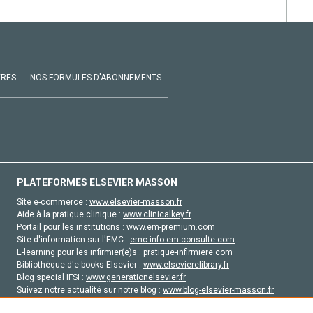
VRES
NOS FORMULES D'ABONNEMENTS
PLATEFORMES ELSEVIER MASSON
Site e-commerce :
www.elsevier-masson.fr
Aide à la pratique clinique :
www.clinicalkey.fr
Portail pour les institutions :
www.em-premium.com
Site d'information sur l'EMC :
emc-info.em-consulte.com
E-learning pour les infirmier(e)s :
pratique-infirmiere.com
Bibliothèque d'e-books Elsevier :
www.elsevierelibrary.fr
Blog special IFSI :
www.generationelsevier.fr
Suivez notre actualité sur notre blog :
www.blog-elsevier-masson.fr
Site d'emploi en santé :
emploisante.com