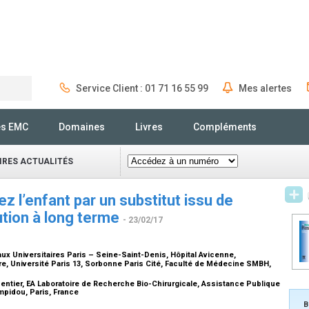
Service Client : 01 71 16 55 99
Mes alertes
Rechercher
és EMC
Domaines
Livres
Compléments
IRES ACTUALITÉS
 l’enfant par un substitut issu de
olution à long terme
- 23/02/17
ux Universitaires Paris – Seine-Saint-Denis, Hôpital Avicenne,
e, Université Paris 13, Sorbonne Paris Cité, Faculté de Médecine SMBH,
pentier, EA Laboratoire de Recherche Bio-Chirurgicale, Assistance Publique
mpidou, Paris, France
B