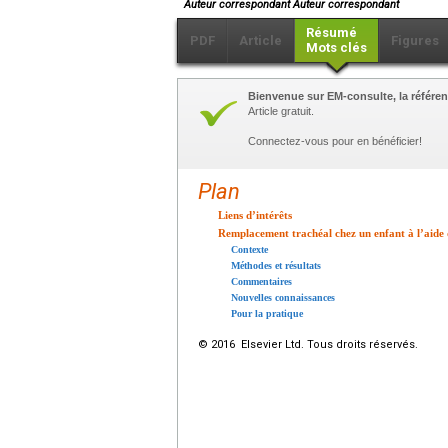
*
Auteur correspondant Auteur correspondant
Résumé
PDF
Article
Figures
Mots clés
Bienvenue sur EM-consulte, la référen
Article gratuit.
Connectez-vous pour en bénéficier!
Plan
Liens d’intérêts
Remplacement trachéal chez un enfant à l’aide d’u
Contexte
Méthodes et résultats
Commentaires
Nouvelles connaissances
Pour la pratique
© 2016 Elsevier Ltd. Tous droits réservés.