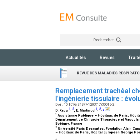
Rechercher
Actualités
Revues
Trait
REVUE DES MALADIES RESPIRATO
Remplacement trachéal chez
l’ingénierie tissulaire : év
Doi : 10.1016/S1877-1203(17)30016-2
1
,
2
1
,
2
,
⁎
D. Radu
, E. Martinod
1
Assistance Publique – Hôpitaux de Paris, Hôpita
Département de Chirurgie Thoracique et Vasculair
Bobigny, France
2
Université Paris Descartes, Fondation Alain Car
– Hôpitaux de Paris, Hôpital Européen George Po