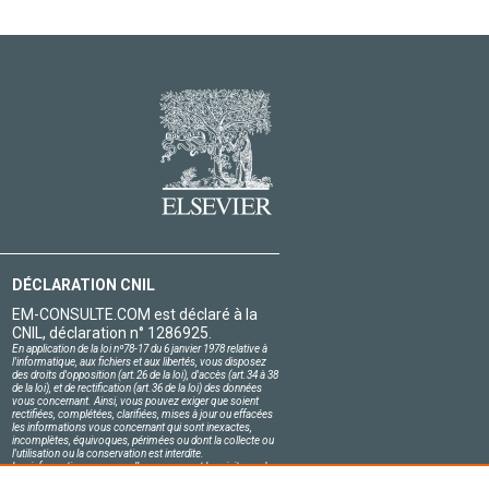
DÉCLARATION CNIL
EM-CONSULTE.COM est déclaré à la
CNIL, déclaration n° 1286925.
En application de la loi nº78-17 du 6 janvier 1978 relative à
l'informatique, aux fichiers et aux libertés, vous disposez
des droits d'opposition (art.26 de la loi), d'accès (art.34 à 38
de la loi), et de rectification (art.36 de la loi) des données
vous concernant. Ainsi, vous pouvez exiger que soient
rectifiées, complétées, clarifiées, mises à jour ou effacées
les informations vous concernant qui sont inexactes,
incomplètes, équivoques, périmées ou dont la collecte ou
l'utilisation ou la conservation est interdite.
Les informations personnelles concernant les visiteurs de
notre site, y compris leur identité, sont confidentielles.