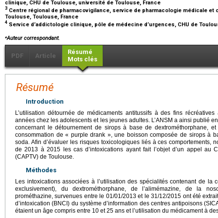
clinique, CHU de Toulouse, université de Toulouse, France
3
Centre régional de pharmacovigilance, service de pharmacologie médicale et c
Toulouse, Toulouse, France
4
Service d’addictologie clinique, pôle de médecine d’urgences, CHU de Toulou
⁎
Auteur correspondant.
Résumé
PDF
Article
Mots clés
Résumé
Introduction
L’utilisation détournée de médicaments antitussifs à des fins récréative
années chez les adolescents et les jeunes adultes. L’ANSM a ainsi publié e
concernant le détournement de sirops à base de dextrométhorphane, et
consommation de « purple drank », une boisson composée de sirops à b
soda. Afin d’évaluer les risques toxicologiques liés à ces comportements, 
de 2013 à 2015 les cas d’intoxications ayant fait l’objet d’un appel au C
(CAPTV) de Toulouse.
Méthodes
Les intoxications associées à l’utilisation des spécialités contenant de la 
exclusivement), du dextrométhorphane, de l’alimémazine, de la no
prométhazine, survenues entre le 01/01/2013 et le 31/12/2015 ont été extrait
d’intoxication (BNCI) du système d’information des centres antipoisons (SICA
étaient un âge compris entre 10 et 25 ans et l’utilisation du médicament à des