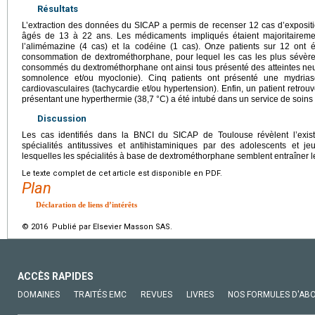
Résultats
L’extraction des données du SICAP a permis de recenser 12 cas d’expositi
âgés de 13 à 22 ans. Les médicaments impliqués étaient majoritaireme
l’alimémazine (4 cas) et la codéine (1 cas). Onze patients sur 12 ont ét
consommation de dextrométhorphane, pour lequel les cas les plus sévère
consommés du dextrométhorphane ont ainsi tous présenté des atteintes neuro
somnolence et/ou myoclonie). Cinq patients ont présenté une mydriase
cardiovasculaires (tachycardie et/ou hypertension). Enfin, un patient retro
présentant une hyperthermie (38,7
°C) a été intubé dans un service de soins 
Discussion
Les cas identifiés dans la BNCI du SICAP de Toulouse révèlent l’exi
spécialités antitussives et antihistaminiques par des adolescents et j
lesquelles les spécialités à base de dextrométhorphane semblent entraîner le
Le texte complet de cet article est disponible en PDF.
Plan
Déclaration de liens d’intérêts
© 2016 Publié par Elsevier Masson SAS.
ACCÈS RAPIDES
DOMAINES
TRAITÉS EMC
REVUES
LIVRES
NOS FORMULES D'AB