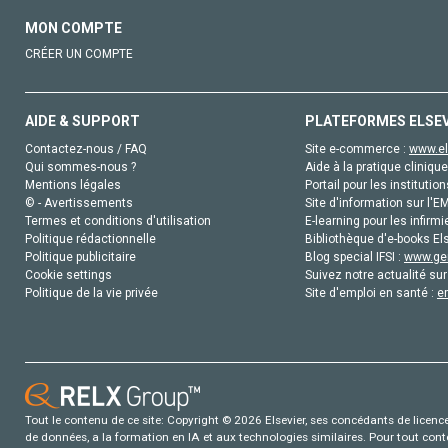
MON COMPTE
CRÉER UN COMPTE
AIDE & SUPPORT
PLATEFORMES ELSE
Contactez-nous / FAQ
Site e-commerce :
www.el
Qui sommes-nous ?
Aide à la pratique clinique
Mentions légales
Portail pour les institution
© - Avertissements
Site d'information sur l'E
Termes et conditions d'utilisation
E-learning pour les infirmi
Politique rédactionnelle
Bibliothèque d'e-books Els
Politique publicitaire
Blog special IFSI :
www.gen
Cookie settings
Suivez notre actualité sur
Politique de la vie privée
Site d'emploi en santé :
e
Tout le contenu de ce site: Copyright © 2026 Elsevier, ses concédants de licence e
de données, a la formation en IA et aux technologies similaires. Pour tout con