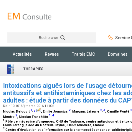
Rechercher
Service C
Rechercher
Actualités
Revues
Traités EMC
Domaines
THERAPIES
Intoxications aiguës lors de l’usage détou
antitussifs et antihistaminiques chez les a
adultes : étude à partir des données du CA
Doi : 10.1016/j.therap.2016.11.004
1
,
⁎
2
2
,
3
2
Nicolas Delcourt
, Émilie Jouanjus
, Margaux Lafaurie
, Camille Ponté
2
1
,
4
Mestre
, Nicolas Franchitto
1
Pôle de médecine d’urgences, CHU de Toulouse, centre antipoison et de toxico
Louis Lareng, place du Docteur-Baylac, 31059 Toulouse, France
2
Centre d’évaluation et d’information sur la pharmacodépendance–addictovigil