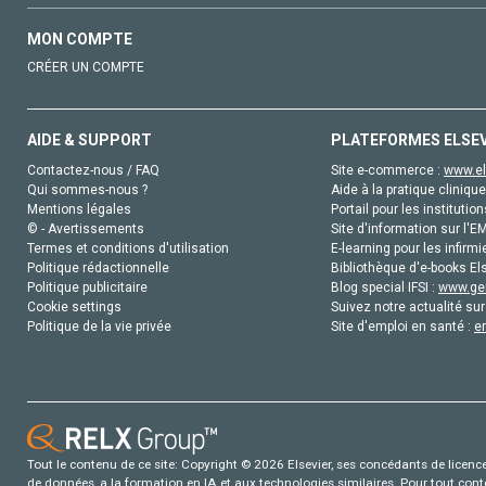
MON COMPTE
CRÉER UN COMPTE
AIDE & SUPPORT
PLATEFORMES ELSE
Contactez-nous / FAQ
Site e-commerce :
www.el
Qui sommes-nous ?
Aide à la pratique clinique
Mentions légales
Portail pour les institution
© - Avertissements
Site d'information sur l'E
Termes et conditions d'utilisation
E-learning pour les infirmi
Politique rédactionnelle
Bibliothèque d'e-books Els
Politique publicitaire
Blog special IFSI :
www.gen
Cookie settings
Suivez notre actualité sur
Politique de la vie privée
Site d'emploi en santé :
e
Tout le contenu de ce site: Copyright © 2026 Elsevier, ses concédants de licence e
de données, a la formation en IA et aux technologies similaires. Pour tout con