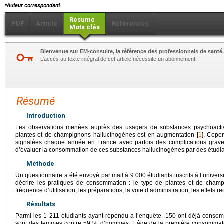
⁎
Auteur correspondant.
Résumé
PDF
Article
Références
Mots clés
Bienvenue sur EM-consulte, la référence des professionnels de santé.
L’accès au texte intégral de cet article nécessite un abonnement.
Résumé
Introduction
Les observations menées auprès des usagers de substances psychoact
plantes et de champignons hallucinogènes est en augmentation [
1
]. Cepen
signalées chaque année en France avec parfois des complications grave
d’évaluer la consommation de ces substances hallucinogènes par des étudia
Méthode
Un questionnaire a été envoyé par mail à 9 000 étudiants inscrits à l’univers
décrire les pratiques de consommation : le type de plantes et de cha
fréquence d’utilisation, les préparations, la voie d’administration, les effets
Résultats
Parmi les 1 211 étudiants ayant répondu à l’enquête, 150 ont déjà conso
sont des femmes contre 59 % d’hommes. L’âge de la première consommatio