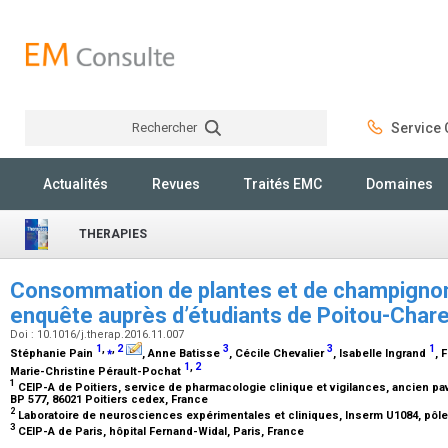
Rechercher
Service C
Rechercher
Actualités
Revues
Traités EMC
Domaines
THERAPIES
Consommation de plantes et de champignon
enquête auprès d’étudiants de Poitou-Char
Doi : 10.1016/j.therap.2016.11.007
1
,
⁎
,
2
3
3
1
Stéphanie Pain
, Anne Batisse
, Cécile Chevalier
, Isabelle Ingrand
, 
1
,
2
Marie-Christine Pérault-Pochat
1
CEIP-A de Poitiers, service de pharmacologie clinique et vigilances, ancien pavil
BP 577, 86021 Poitiers cedex, France
2
Laboratoire de neurosciences expérimentales et cliniques, Inserm U1084, pôle 
3
CEIP-A de Paris, hôpital Fernand-Widal, Paris, France