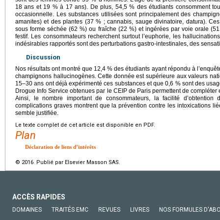
18 ans et 19 % à 17 ans). De plus, 54,5 % des étudiants consomment tou
occasionnelle. Les substances utilisées sont principalement des champign
amanites) et des plantes (37 % ; cannabis, sauge divinatoire, datura). 
sous forme séchée (62 %) ou fraîche (22 %) et ingérées par voie orale (5
festif. Les consommateurs recherchent surtout l’euphorie, les hallucinations, 
indésirables rapportés sont des perturbations gastro-intestinales, des sensat
Discussion
Nos résultats ont montré que 12,4 % des étudiants ayant répondu à l’enquê
champignons hallucinogènes. Cette donnée est supérieure aux valeurs nat
15–30 ans ont déjà expérimenté ces substances et que 0,6 % sont des usage
Drogue Info Service obtenues par le CEIP de Paris permettent de compléter et
Ainsi, le nombre important de consommateurs, la facilité d’obtention
complications graves montrent que la prévention contre les intoxications li
semble justifiée.
Le texte complet de cet article est disponible en PDF.
Plan
Déclaration de liens d’intérêts
© 2016 Publié par Elsevier Masson SAS.
ACCÈS RAPIDES
DOMAINES
TRAITÉS EMC
REVUES
LIVRES
NOS FORMULES D'AB