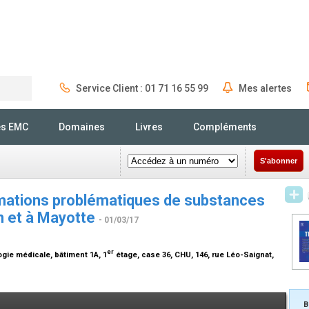
Service Client : 01 71 16 55 99
Mes alertes
Rechercher
és EMC
Domaines
Livres
Compléments
S'abonner
mations problématiques de substances
n et à Mayotte
- 01/03/17
er
gie médicale, bâtiment 1A, 1
étage, case 36, CHU, 146, rue Léo-Saignat,
B