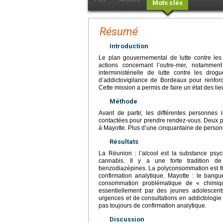
Mots clés
Résumé
Introduction
Le plan gouvernemental de lutte contre les
actions concernant l’outre-mer, notammen
interministérielle de lutte contre les dr
d’addictovigilance de Bordeaux pour renfor
Cette mission a permis de faire un état des 
Méthode
Avant de partir, les différentes personnes
contactées pour prendre rendez-vous. Deux p
à Mayotte. Plus d’une cinquantaine de personn
Résultats
La Réunion : l’alcool est la substance psy
cannabis. Il y a une forte tradition d
benzodiazépines. La polyconsommation est f
confirmation analytique. Mayotte : le ban
consommation problématique de « chimi
essentiellement par des jeunes adolescent
urgences et de consultations en addictologie 
pas toujours de confirmation analytique.
Discussion