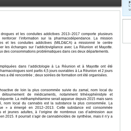
p
L
u
 drogues et les conduites addictives 2013–2017 comporte plusieurs
t renforcer l’information sur la pharmacodépendance. La mission
ogues et les conduites addictives (MILD&CA) a missionné le centre
cer les échanges sur l’addictovigilance avec La Réunion et Mayotte.
lieux des consommations problématiques dans ces deux départements.
 impliquées dans l’addictologie à La Réunion et à Mayotte ont été
harmacologues sont partis 4,5
jours ouvrables à La Réunion et 2
jours
es a été rencontrée ; deux soirées de formation ont été organisées.
choactive de loin la plus consommée suivie du zamal, nom local du
e détournement de médicaments, notamment trihéxyphénidyle et
réquente. La méthamphétamine serait apparue depuis 2015 mais sans
gué, nom local du cannabis est la substance la plus consommée. La
que » a émergé en 2012–2013. Cette substance est consommée
s et jeunes adultes, à l’origine de nombreux cas d’admission aux
en 2015. Il pourrait s’agir de cannabinoïdes de synthèse, mais il n’y a