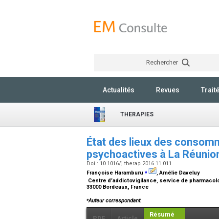
Rechercher
Actualités
Revues
Trait
THERAPIES
État des lieux des consom
psychoactives à La Réunio
Doi : 10.1016/j.therap.2016.11.011
⁎
Françoise Haramburu
, Amélie Daveluy
Centre d’addictovigilance, service de pharmacolo
33000 Bordeaux, France
⁎
Auteur correspondant.
Résumé
PDF
Article