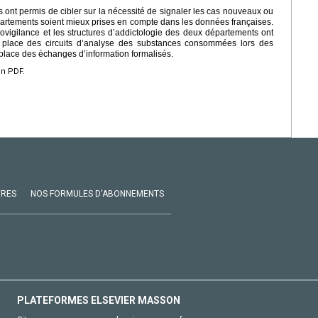
s ont permis de cibler sur la nécessité de signaler les cas nouveaux ou
épartements soient mieux prises en compte dans les données françaises.
tovigilance et les structures d’addictologie des deux départements ont
en place des circuits d’analyse des substances consommées lors des
 place des échanges d’information formalisés.
en PDF.
VRES
NOS FORMULES D'ABONNEMENTS
PLATEFORMES ELSEVIER MASSON