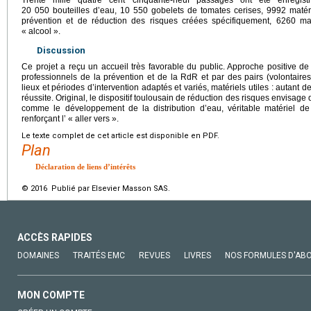
Trente mille quatre cent cinquante-neuf passages ont été enregistr
20 050 bouteilles d’eau, 10 550 gobelets de tomates cerises, 9992 matér
prévention et de réduction des risques créées spécifiquement, 6260 mat
« alcool ».
Discussion
Ce projet a reçu un accueil très favorable du public. Approche positive d
professionnels de la prévention et de la RdR et par des pairs (volontaire
lieux et périodes d’intervention adaptés et variés, matériels utiles : autant 
réussite. Original, le dispositif toulousain de réduction des risques envisage
comme le développement de la distribution d’eau, véritable matériel de pr
renforçant l’ « aller vers ».
Le texte complet de cet article est disponible en PDF.
Plan
Déclaration de liens d’intérêts
© 2016 Publié par Elsevier Masson SAS.
ACCÈS RAPIDES
DOMAINES
TRAITÉS EMC
REVUES
LIVRES
NOS FORMULES D'AB
MON COMPTE