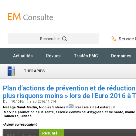
Rechercher
Service C
Rechercher
Actualités
Revues
Traités EMC
Domaines
THERAPIES
Plan d’actions de prévention et de réduction
plus risquons moins » lors de l’Euro 2016 à
Doi : 10.1016/j.therap.2016.11.014
⁎
Nadège Saint-Martin, Nicolas Soleres
, Pascale Fine-Lestarquit
Service promotion de la santé, service communal d’hygiène et de santé, mairie 
Toulouse, France
⁎
Auteur correspondant.
Résumé
PDF
Article