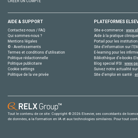
CRÉER UN COMPTE
AIDE & SUPPORT
PLATEFORMES ELSE
Contactez-nous / FAQ
Site e-commerce :
www.el
Qui sommes-nous ?
Aide à la pratique clinique
Mentions légales
Portail pour les institution
© - Avertissements
Site d'information sur l'E
Termes et conditions d'utilisation
E-learning pour les infirmi
Politique rédactionnelle
Bibliothèque d'e-books Els
Politique publicitaire
Blog special IFSI :
www.gen
Cookie settings
Suivez notre actualité sur
Politique de la vie privée
Site d'emploi en santé :
e
Tout le contenu de ce site: Copyright © 2026 Elsevier, ses concédants de licence e
de données, a la formation en IA et aux technologies similaires. Pour tout con