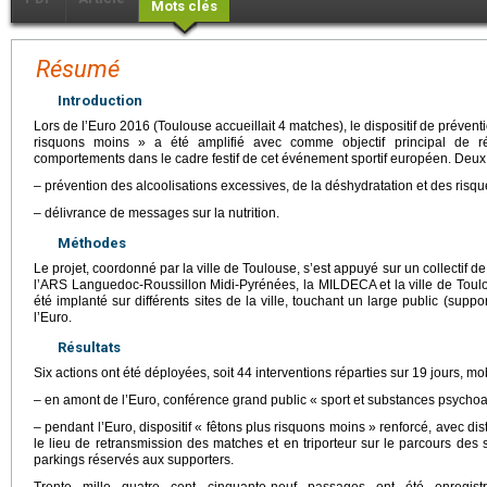
Mots clés
Résumé
Introduction
Lors de l’Euro 2016 (Toulouse accueillait 4 matches), le dispositif de prévent
risquons moins » a été amplifié avec comme objectif principal de r
comportements dans le cadre festif de cet événement sportif européen. Deux o
– prévention des alcoolisations excessives, de la déshydratation et des risque
– délivrance de messages sur la nutrition.
Méthodes
Le projet, coordonné par la ville de Toulouse, s’est appuyé sur un collectif de
l’ARS Languedoc-Roussillon Midi-Pyrénées, la MILDECA et la ville de Toulo
été implanté sur différents sites de la ville, touchant un large public (support
l’Euro.
Résultats
Six actions ont été déployées, soit 44 interventions réparties sur 19
jours, mo
– en amont de l’Euro, conférence grand public « sport et substances psychoac
– pendant l’Euro, dispositif « fêtons plus risquons moins » renforcé, avec dis
le lieu de retransmission des matches et en triporteur sur le parcours des s
parkings réservés aux supporters.