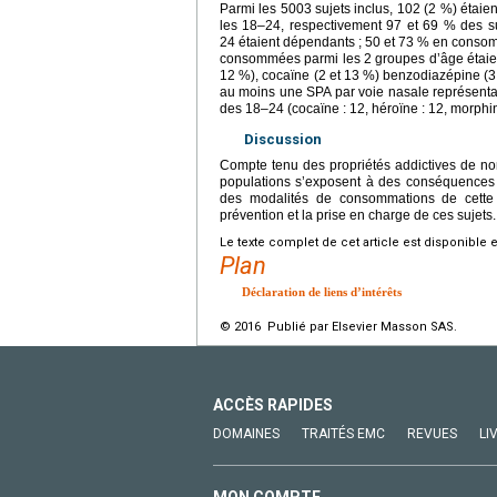
Parmi les 5003 sujets inclus, 102 (2 %) étaie
les 18–24, respectivement 97 et 69 % des 
24 étaient dépendants ; 50 et 73 % en consom
consommées parmi les 2 groupes d’âge étaient
12 %), cocaïne (2 et 13 %) benzodiazépine (3
au moins une SPA par voie nasale représenta
des 18–24 (cocaïne : 12, héroïne : 12, morphin
Discussion
Compte tenu des propriétés addictives de nom
populations s’exposent à des conséquences sa
des modalités de consommations de cette 
prévention et la prise en charge de ces sujets.
Le texte complet de cet article est disponible 
Plan
Déclaration de liens d’intérêts
© 2016 Publié par Elsevier Masson SAS.
ACCÈS RAPIDES
DOMAINES
TRAITÉS EMC
REVUES
LI