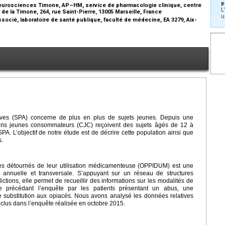
p
e neurosciences Timone, AP–HM, service de pharmacologie clinique, centre
L
de la Timone, 264, rue Saint-Pierre, 13005 Marseille, France
u
ocié, laboratoire de santé publique, faculté de médecine, EA 3279, Aix-
ives (SPA) concerne de plus en plus de sujets jeunes. Depuis une
ions jeunes consommateurs (CJC) reçoivent des sujets âgés de 12 à
SPA. L’objectif de notre étude est de décrire cette population ainsi que
s.
ites détournés de leur utilisation médicamenteuse (OPPIDUM) est une
 annuelle et transversale. S’appuyant sur un réseau de structures
ctions, elle permet de recueillir des informations sur les modalités de
 précédant l’enquête par les patients présentant un abus, une
substitution aux opiacés. Nous avons analysé les données relatives
nclus dans l’enquête réalisée en octobre 2015.