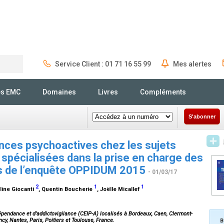
Service Client : 01 71 16 55 99
Mes alertes
Rechercher
és EMC
Domaines
Livres
Compléments
S'abonner
ces psychoactives chez les sujets
 spécialisées dans la prise en charge des
es de l’enquête OPPIDUM 2015
- 01/03/17
2
1
1
eline Giocanti
, Quentin Boucherie
, Joëlle Micallef
épendance et d’addictovigilance (CEIP-A) localisés à Bordeaux, Caen, Clermont-
ancy, Nantes, Paris, Poitiers et Toulouse, France.
B