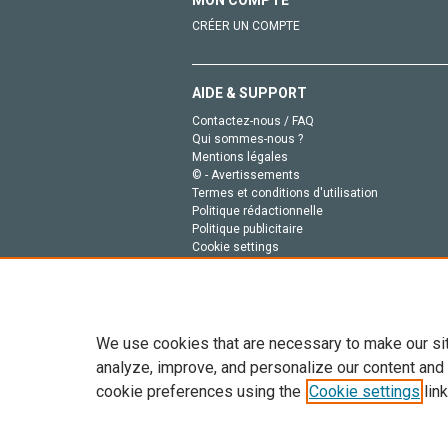
MON COMPTE
CRÉER UN COMPTE
AIDE & SUPPORT
Contactez-nous / FAQ
Qui sommes-nous ?
Mentions légales
© - Avertissements
Termes et conditions d'utilisation
Politique rédactionnelle
Politique publicitaire
Cookie settings
Politique de la vie privée
We use cookies that are necessary to make our si
analyze, improve, and personalize our content and
cookie preferences using the
Cookie settings
link
Tout le contenu de ce site: Copyright © 2026 Else
de données, a la formation en IA et aux technol