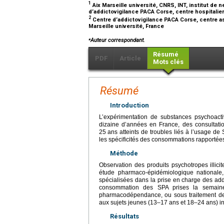
1
Aix Marseille université, CNRS, INT, institut d
d’addictovigilance PACA Corse, centre hospitalier 
2
Centre d’addictovigilance PACA Corse, centre ass
Marseille université, France
⁎
Auteur correspondant.
Résumé
PDF
Article
Mots clés
Résumé
Introduction
L’expérimentation de substances psychoact
dizaine d’années en France, des consultat
25
ans atteints de troubles liés à l’usage de 
les spécificités des consommations rapportée
Méthode
Observation des produits psychotropes illic
étude pharmaco-épidémiologique nationale,
spécialisées dans la prise en charge des addi
consommation des SPA prises la semaine
pharmacodépendance, ou sous traitement de 
aux sujets jeunes (13–17
ans et 18–24
ans) i
Résultats