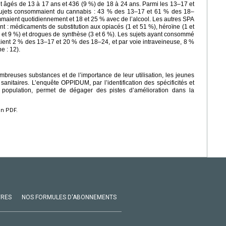
nt âgés de 13 à 17
ans et 436 (9 %) de 18 à 24
ans. Parmi les 13–17 et
sujets consommaient du cannabis : 43 % des 13–17 et 61 % des 18–
maient quotidiennement et 18 et 25 % avec de l’alcool. Les autres SPA
 : médicaments de substitution aux opiacés (1 et 51 %), héroïne (1 et
 et 9 %) et drogues de synthèse (3 et 6 %). Les sujets ayant consommé
ient 2 % des 13–17 et 20 % des 18–24, et par voie intraveineuse, 8 %
e : 12).
breuses substances et de l’importance de leur utilisation, les jeunes
nitaires. L’enquête OPPIDUM, par l’identification des spécificités et
population, permet de dégager des pistes d’amélioration dans la
en PDF.
VRES
NOS FORMULES D'ABONNEMENTS