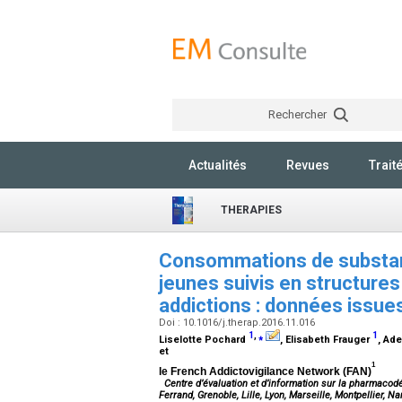
Rechercher
Actualités
Revues
Trait
THERAPIES
Consommations de substan
jeunes suivis en structures
addictions : données issu
Doi : 10.1016/j.therap.2016.11.016
1
,
⁎
1
Liselotte Pochard
, Elisabeth Frauger
, Ad
et
1
le French Addictovigilance Network (FAN)
Centre d’évaluation et d’information sur la pharmacod
Ferrand, Grenoble, Lille, Lyon, Marseille, Montpellier, N