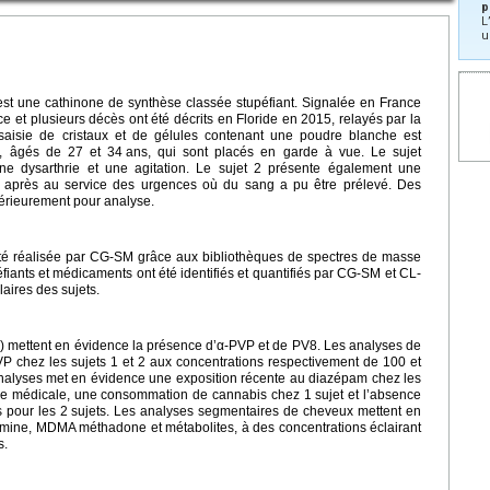
p
L
u
st une cathinone de synthèse classée stupéfiant. Signalée en France
et plusieurs décès ont été décrits en Floride en 2015, relayés par la
aisie de cristaux et de gélules contenant une poudre blanche est
, âgés de 27 et 34
ans, qui sont placés en garde à vue. Le sujet
ne dysarthrie et une agitation. Le sujet 2 présente également une
es après au service des urgences où du sang a pu être prélevé. Des
térieurement pour analyse.
a été réalisée par CG-SM grâce aux bibliothèques de spectres de masse
éfiants et médicaments ont été identifiés et quantifiés par CG-SM et CL-
aires des sujets.
és) mettent en évidence la présence d’α-PVP et de PV8. Les analyses de
P chez les sujets 1 et 2 aux concentrations respectivement de 100 et
analyses met en évidence une exposition récente au diazépam chez les
arge médicale, une consommation de cannabis chez 1 sujet et l’absence
es pour les 2 sujets. Les analyses segmentaires de cheveux mettent en
mine, MDMA méthadone et métabolites, à des concentrations éclairant
s.