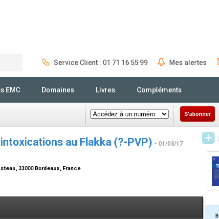
Service Client : 01 71 16 55 99
Mes alertes
Rechercher
és EMC
Domaines
Livres
Compléments
S'abonner
 d’intoxications au Flakka (?-PVP)
- 01/03/17
steau, 33000 Bordeaux, France
B