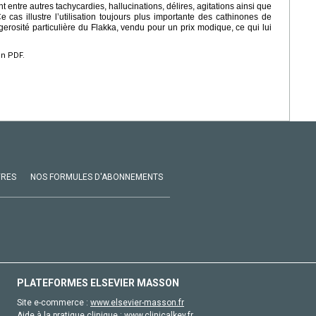
t entre autres tachycardies, hallucinations, délires, agitations ainsi que
 cas illustre l’utilisation toujours plus importante des cathinones de
gerosité particulière du Flakka, vendu pour un prix modique, ce qui lui
en PDF.
VRES
NOS FORMULES D'ABONNEMENTS
PLATEFORMES ELSEVIER MASSON
Site e-commerce :
www.elsevier-masson.fr
Aide à la pratique clinique :
www.clinicalkey.fr