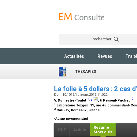
Rechercher
Actualités
Revues
Trait
THERAPIES
La folie à 5 dollars : 2 cas
Doi : 10.1016/j.therap.2016.11.022
1
,
⁎
2
V. Dumestre-Toulet
, F. Penouil-Pucheu
1
Laboratoire Toxgen, 11, rue du commandant-Cou
2
CAP-TV, Bordeaux, France
⁎
Auteur correspondant.
Résumé
PDF
Article
Mots clés