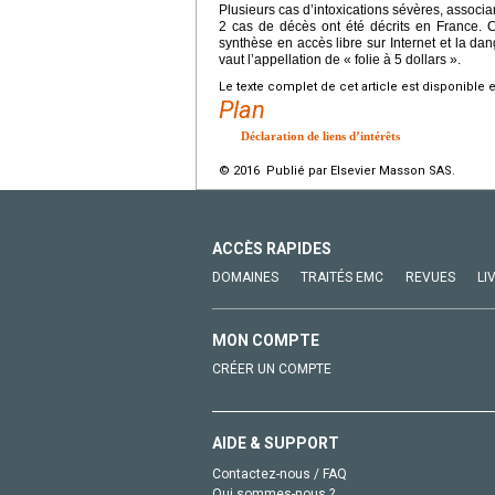
Plusieurs cas d’intoxications sévères, associan
2 cas de décès ont été décrits en France. Ce
synthèse en accès libre sur Internet et la dan
vaut l’appellation de « folie à 5 dollars ».
Le texte complet de cet article est disponible 
Plan
Déclaration de liens d’intérêts
© 2016 Publié par Elsevier Masson SAS.
ACCÈS RAPIDES
DOMAINES
TRAITÉS EMC
REVUES
LI
MON COMPTE
CRÉER UN COMPTE
AIDE & SUPPORT
Contactez-nous / FAQ
Qui sommes-nous ?