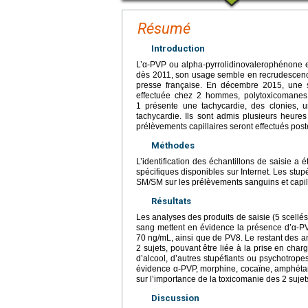
Résumé
Introduction
L’α-PVP ou alpha-pyrrolidinovalerophénone e
dès 2011, son usage semble en recrudescence 
presse française. En décembre 2015, une s
effectuée chez 2 hommes, polytoxicomanes
1 présente une tachycardie, des clonies, u
tachycardie. Ils sont admis plusieurs heur
prélèvements capillaires seront effectués pos
Méthodes
L’identification des échantillons de saisie 
spécifiques disponibles sur Internet. Les stup
SM/SM sur les prélèvements sanguins et capill
Résultats
Les analyses des produits de saisie (5 scell
sang mettent en évidence la présence d’α-PV
70
ng/mL, ainsi que de PV8. Le restant des 
2 sujets, pouvant être liée à la prise en ch
d’alcool, d’autres stupéfiants ou psychotrop
évidence α-PVP, morphine, cocaïne, amphéta
sur l’importance de la toxicomanie des 2 sujet
Discussion