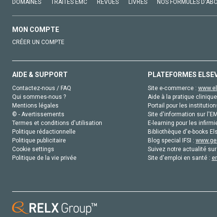
DOMAINES
TRAITÉS EMC
REVUES
LIVRES
NOS FORMULES D'AB
MON COMPTE
CRÉER UN COMPTE
AIDE & SUPPORT
PLATEFORMES ELSE
Contactez-nous / FAQ
Site e-commerce :
www.el
Qui sommes-nous ?
Aide à la pratique clinique
Mentions légales
Portail pour les institution
© - Avertissements
Site d'information sur l'E
Termes et conditions d'utilisation
E-learning pour les infirmi
Politique rédactionnelle
Bibliothèque d'e-books Els
Politique publicitaire
Blog special IFSI :
www.gen
Cookie settings
Suivez notre actualité sur
Politique de la vie privée
Site d'emploi en santé :
e