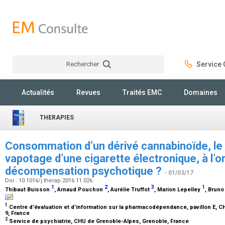
Rechercher
Service C
Rechercher
Actualités
Revues
Traités EMC
Domaines
THERAPIES
Consommation d’un dérivé cannabinoïde, le
vapotage d’une cigarette électronique, à l’o
décompensation psychotique ?
- 01/03/17
Doi : 10.1016/j.therap.2016.11.026
1
2
3
1
Thibaut Buisson
, Arnaud Pouchon
, Aurélie Truffot
, Marion Lepelley
, Bruno
1
Centre d’évaluation et d’information sur la pharmacodépendance, pavillon E, 
9, France
2
Service de psychiatrie, CHU de Grenoble-Alpes, Grenoble, France