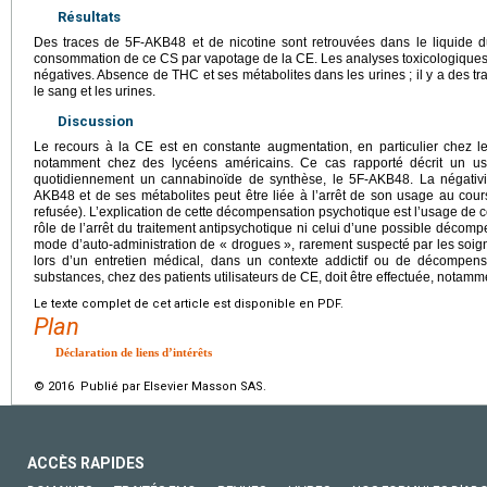
Résultats
Des traces de 5F-AKB48 et de nicotine sont retrouvées dans le liquide du
consommation de ce CS par vapotage de la CE. Les analyses toxicologiques 
négatives. Absence de THC et ses métabolites dans les urines ; il y a des t
le sang et les urines.
Discussion
Le recours à la CE est en constante augmentation, en particulier chez 
notamment chez des lycéens américains. Ce cas rapporté décrit un us
quotidiennement un cannabinoïde de synthèse, le 5F-AKB48. La négativi
AKB48 et de ses métabolites peut être liée à l’arrêt de son usage au cours 
refusée). L’explication de cette décompensation psychotique est l’usage de c
rôle de l’arrêt du traitement antipsychotique ni celui d’une possible déco
mode d’auto-administration de « drogues », rarement suspecté par les soign
lors d’un entretien médical, dans un contexte addictif ou de décompens
substances, chez des patients utilisateurs de CE, doit être effectuée, notamme
Le texte complet de cet article est disponible en PDF.
Plan
Déclaration de liens d’intérêts
© 2016 Publié par Elsevier Masson SAS.
ACCÈS RAPIDES