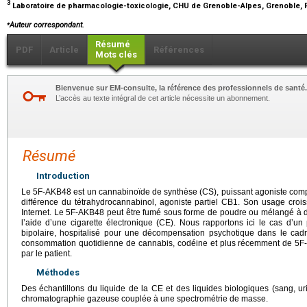
3
Laboratoire de pharmacologie-toxicologie, CHU de Grenoble-Alpes, Grenoble,
⁎
Auteur correspondant.
Résumé
PDF
Article
Références
Mots clés
Bienvenue sur EM-consulte, la référence des professionnels de santé.
L’accès au texte intégral de cet article nécessite un abonnement.
Résumé
Introduction
Le 5F-AKB48 est un cannabinoïde de synthèse (CS), puissant agoniste comp
différence du tétrahydrocannabinol, agoniste partiel CB1. Son usage croissa
Internet. Le 5F-AKB48 peut être fumé sous forme de poudre ou mélangé à d
l’aide d’une cigarette électronique (CE). Nous rapportons ici le cas d’un 
bipolaire, hospitalisé pour une décompensation psychotique dans le cadr
consommation quotidienne de cannabis, codéine et plus récemment de 5F
par le patient.
Méthodes
Des échantillons du liquide de la CE et des liquides biologiques (sang, ur
chromatographie gazeuse couplée à une spectrométrie de masse.