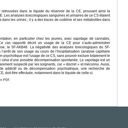
retrouvées dans le liquide du réservoir de la CE, prouvant ainsi la
 Les analyses toxicologiques sanguines et urinaires de ce CS étaient
dans les urines ; il y a des traces de codéine et ses métabolites dans
tation, en particulier chez les jeunes, avec vapotage de cannabis,
e cas rapporté décrit un usage de la CE pour s’auto-administrer
se, le 5F-AKB48. La négativité des analyses toxicologiques du 5F-
l’arrêt de son usage au cours de l’hospitalisation (analyse capillaire
on psychotique est l’usage de ce CS, sans pouvoir exclure totalement le
e ni celui d’une possible décompensation spontanée. Le vapotage est un
arement suspecté par les soignants, car « discret » et méconnu. Aussi,
xte addictif ou de décompensation psychiatrique, une recherche de
E, doit être effectuée, notamment dans le liquide de celle-ci.
en PDF.