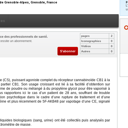
p
 de Grenoble-Alpes, Grenoble, France
L
u
ces
pages
2
ce des professionnels de santé.
nécessite un abonnement.
Iconographies
0
Vidéos
0
S'abonner
Autres
0
 (CS), puissant agoniste complet du récepteur cannabinoïde CB1 à la
partiel CB1. Son usage croissant est lié à sa facilité d’obtention sur
orme de poudre ou mélangé à du propylène glycol pour être vaporisé à
us rapportons ici le cas d’un patient de 28 ans, souffrant de trouble
tion psychotique dans le cadre d’une rupture de traitement et d’une
éine et plus récemment de 5F-AKB48 par vapotage d’une CE, signalé
liquides biologiques (sang, urine) ont été collectés puis analysés par
trométrie de masse.