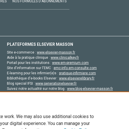
VRES
NOS FORMULES D'ABONNEMENTS
PLATEFORMES ELSEVIER MASSON
Site e-commerce :
www.elsevier-masson.fr
Aide à la pratique clinique :
www.clinicalkey.fr
Portail pour les institutions :
www.em-premium.com
Site d'information sur l'EMC :
emc-info.em-consulte.com
E-learning pour les infirmier(e)s :
pratique-infirmiere.com
Bibliothèque d'e-books Elsevier :
www.elsevierelibrary.fr
Blog special IFSI :
www.generationelsevier.fr
Suivez notre actualité sur notre blog :
www.blog-elsevier-masson.fr
Site d'emploi en santé :
emploisante.com
te work. We may also use additional cookies to
 your digital experience. You can manage your