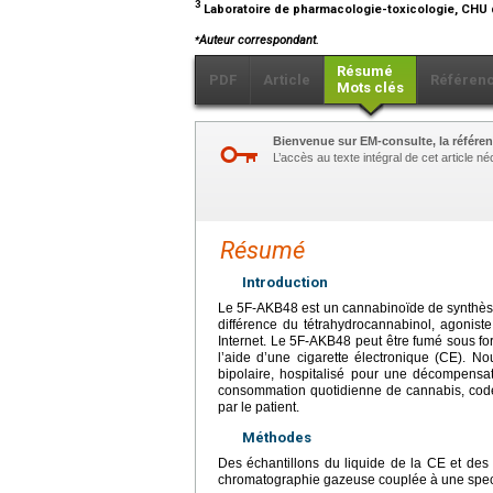
3
Laboratoire de pharmacologie-toxicologie, CHU
⁎
Auteur correspondant.
Résumé
PDF
Article
Référen
Mots clés
Bienvenue sur EM-consulte, la référen
L’accès au texte intégral de cet article 
Résumé
Introduction
Le 5F-AKB48 est un cannabinoïde de synthèse
différence du tétrahydrocannabinol, agoniste 
Internet. Le 5F-AKB48 peut être fumé sous f
l’aide d’une cigarette électronique (CE). No
bipolaire, hospitalisé pour une décompensa
consommation quotidienne de cannabis, cod
par le patient.
Méthodes
Des échantillons du liquide de la CE et des 
chromatographie gazeuse couplée à une spec