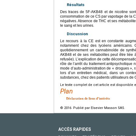
Résultats
Des traces de 5F-AKB48 et de nicotine sont 
consommation de ce CS par vapotage de la CE.
négatives. Absence de THC et ses métabolites 
le sang et les urines.
Discussion
Le recours à la CE est en constante augmen
notamment chez des lycéens américains. C
quotidiennement un cannabinoïde de synthè
AKB48 et de ses métabolites peut être liée à 
refusée). L’explication de cette décompensati
rôle de l’arrêt du traitement antipsychotiqu
mode d’auto-administration de « drogues », r
lors d’un entretien médical, dans un conte
substances, chez des patients utilisateurs de C
Le texte complet de cet article est disponible 
Plan
Déclaration de liens d’intérêts
© 2016 Publié par Elsevier Masson SAS.
ACCÈS RAPIDES