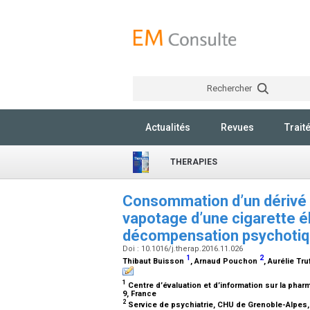
Rechercher
Actualités
Revues
Trait
THERAPIES
Consommation d’un dérivé 
vapotage d’une cigarette él
décompensation psychoti
Doi : 10.1016/j.therap.2016.11.026
1
2
Thibaut Buisson
, Arnaud Pouchon
, Aurélie Tru
1
Centre d’évaluation et d’information sur la ph
9, France
2
Service de psychiatrie, CHU de Grenoble-Alpes,