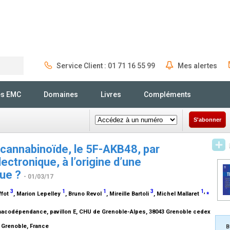
Service Client : 01 71 16 55 99
Mes alertes
Rechercher
és EMC
Domaines
Livres
Compléments
S'abonner
cannabinoïde, le 5F-AKB48, par
ectronique, à l’origine d’une
que ?
- 01/03/17
3
1
1
3
1
,
⁎
ffot
, Marion Lepelley
, Bruno Revol
, Mireille Bartoli
, Michel Mallaret
armacodépendance, pavillon E, CHU de Grenoble-Alpes, 38043 Grenoble cedex
 Grenoble, France
B