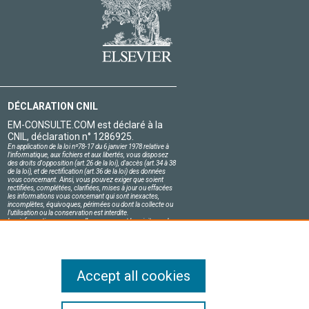
DÉCLARATION CNIL
EM-CONSULTE.COM est déclaré à la
CNIL, déclaration n° 1286925.
En application de la loi nº78-17 du 6 janvier 1978 relative à
l'informatique, aux fichiers et aux libertés, vous disposez
des droits d'opposition (art.26 de la loi), d'accès (art.34 à 38
de la loi), et de rectification (art.36 de la loi) des données
vous concernant. Ainsi, vous pouvez exiger que soient
rectifiées, complétées, clarifiées, mises à jour ou effacées
les informations vous concernant qui sont inexactes,
incomplètes, équivoques, périmées ou dont la collecte ou
l'utilisation ou la conservation est interdite.
Les informations personnelles concernant les visiteurs de
notre site, y compris leur identité, sont confidentielles.
Le responsable du site s'engage sur l'honneur à respecter
les conditions légales de confidentialité applicables en
France et à ne pas divulguer ces informations à des tiers.
Accept all cookies