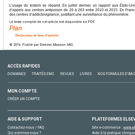
L’usage du kratom se répand. En juillet dernier, un rapport aux États-
d’appels aux centres antipoison de 26 à 263 entre 2010 et 2015. En Franc
des centres d’addictovigilance, justifiant une surveillance du phénomène.
Le texte complet de cet article est disponible en PDF.
Plan
Déclaration de liens d’intérêts
© 2016 Publié par Elsevier Masson SAS.
ACCÈS RAPIDES
DOMAINES
TRAITÉS EMC
REVUES
LIVRES
NOS FORMULES D'AB
MON COMPTE
CRÉER UN COMPTE
AIDE & SUPPORT
PLATEFORMES ELSE
Contactez-nous / FAQ
Site e-commerce :
www.el
Qui sommes-nous ?
Aide à la pratique clinique