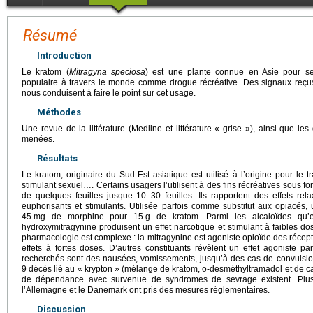
Résumé
Introduction
Le kratom (
Mitragyna speciosa
) est une plante connue en Asie pour ses
populaire à travers le monde comme drogue récréative. Des signaux reçu
nous conduisent à faire le point sur cet usage.
Méthodes
Une revue de la littérature (Medline et littérature « grise »), ainsi que l
menées.
Résultats
Le kratom, originaire du Sud-Est asiatique est utilisé à l’origine pour le t
stimulant sexuel…. Certains usagers l’utilisent à des fins récréatives sous 
de quelques feuilles jusque 10–30 feuilles. Ils rapportent des effets re
euphorisants et stimulants. Utilisée parfois comme substitut aux opiacés
45
mg de morphine pour 15
g de kratom. Parmi les alcaloïdes qu’el
hydroxymitragynine produisent un effet narcotique et stimulant à faibles dos
pharmacologie est complexe : la mitragynine est agoniste opioïde des récepte
effets à fortes doses. D’autres constituants révèlent un effet agoniste pa
recherchés sont des nausées, vomissements, jusqu’à des cas de convulsi
9 décès lié au « krypton » (mélange de kratom, o-desméthyltramadol et de c
de dépendance avec survenue de syndromes de sevrage existent. Plusi
l’Allemagne et le Danemark ont pris des mesures réglementaires.
Discussion