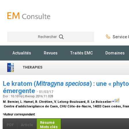
Rechercher
Service C
Rechercher
Actualités
Revues
Traités EMC
Domaines
THERAPIES
Le kratom (
Mitragyna speciosa
) : une « phy
émergente
- 01/03/17
Doi : 10.1016/j.therap.2016.11.028
⁎
M. Bernier, L. Hamel, B. Chrétien, V. Lelong-Boulouard, R. Le Boisselier
Centre d’addictovigilance de Caen, CHU Côte-de-Nacre, 14033 Caen cedex, Fr
⁎
Auteur correspondant.
Résumé
PDF
Article
Mots clés