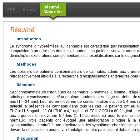
Résumé
PDF
Article
Mots clés
Résumé
Introduction
Le syndrome d’hyperémèse au cannabis est caractérisé par l’associatio
compulsion à prendre des douches chaudes. Les patients, souvent admis da
de multiples explorations complémentaires et hospitalisations car le diagnos
Méthodes
Les dossiers de patients consommateurs de cannabis, admis aux urgenc
rétrospectivement étudiés à la recherche d’hospitalisations antérieures pour
Résultats
Sept consommateurs chroniques de cannabis (6 hommes, 1 femme), d’âge m
admis pour vomissements et/ou douleurs abdominales. L’âge de début de 
ans (14–34 ans). Leur durée moyenne de consommation était de 5,4 ans (2–
détecté la présence de cannabis dans tous les cas ; 4 patients ont eu
THC
=
11,6
ng/mL, 11-OH-THC
=
4,1
ng/mL et TCH-COOH
=
60,2
ng/mL. Le
aux urgences en moyenne 5,7 fois (1–12 admissions) pour le même mo
normaux. Trois patients ont évoqué une amélioration clinique à la 
symptomatique a entraîné une amélioration des symptômes chez tous les pati
devant la nécessité de poursuivre l’antalgie ; quatre patients ont débuté un s
Discussion