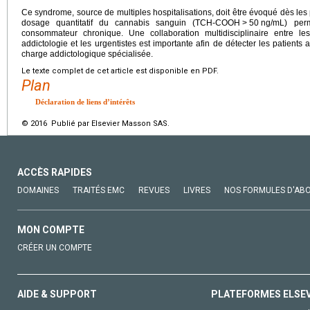
Ce syndrome, source de multiples hospitalisations, doit être évoqué dès le
dosage quantitatif du cannabis sanguin (TCH-COOH
>
50
ng/mL) perm
consommateur chronique. Une collaboration multidisciplinaire entre l
addictologie et les urgentistes est importante afin de détecter les patients 
charge addictologique spécialisée.
Le texte complet de cet article est disponible en PDF.
Plan
Déclaration de liens d’intérêts
© 2016 Publié par Elsevier Masson SAS.
ACCÈS RAPIDES
DOMAINES
TRAITÉS EMC
REVUES
LIVRES
NOS FORMULES D'AB
MON COMPTE
CRÉER UN COMPTE
AIDE & SUPPORT
PLATEFORMES ELSE