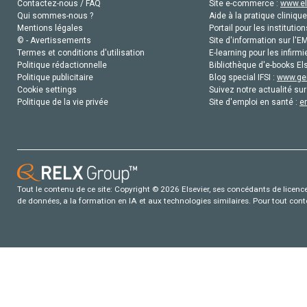
Contactez-nous / FAQ
Site e-commerce :
www.el
Qui sommes-nous ?
Aide à la pratique clinique
Mentions légales
Portail pour les institution
© - Avertissements
Site d'information sur l'E
Termes et conditions d'utilisation
E-learning pour les infirmi
Politique rédactionnelle
Bibliothèque d'e-books Els
Politique publicitaire
Blog special IFSI :
www.gen
Cookie settings
Suivez notre actualité sur
Politique de la vie privée
Site d'emploi en santé :
e
Tout le contenu de ce site: Copyright © 2026 Elsevier, ses concédants de licence e
de données, a la formation en IA et aux technologies similaires. Pour tout con