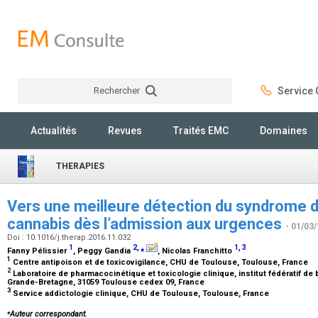
Rechercher
Service C
Rechercher
Actualités
Revues
Traités EMC
Domaines
THERAPIES
Vers une meilleure détection du syndrome
cannabis dès l’admission aux urgences
- 01/03
Doi : 10.1016/j.therap.2016.11.032
1
2
,
⁎
1
,
3
Fanny Pélissier
, Peggy Gandia
, Nicolas Franchitto
1
Centre antipoison et de toxicovigilance, CHU de Toulouse, Toulouse, France
2
Laboratoire de pharmacocinétique et toxicologie clinique, institut fédératif de
Grande-Bretagne, 31059 Toulouse cedex 09, France
3
Service addictologie clinique, CHU de Toulouse, Toulouse, France
⁎
Auteur correspondant.