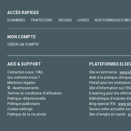
ACCÈS RAPIDES
DOMAINES
TRAITÉS EMC
REVUES
LIVRES
NOS FORMULES D'AB
MON COMPTE
CRÉER UN COMPTE
AIDE & SUPPORT
PLATEFORMES ELSE
Contactez-nous / FAQ
Site e-commerce :
www.el
Qui sommes-nous ?
Aide à la pratique clinique
Mentions légales
Portail pour les institution
© - Avertissements
Site d'information sur l'E
Termes et conditions d'utilisation
E-learning pour les infirmi
Politique rédactionnelle
Bibliothèque d'e-books Els
Politique publicitaire
Blog special IFSI :
www.gen
Cookie settings
Suivez notre actualité sur
Politique de la vie privée
Site d'emploi en santé :
e