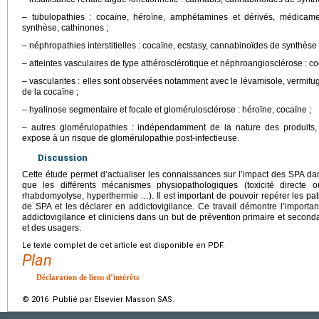
– tubulopathies : cocaïne, héroïne, amphétamines et dérivés, médicame
synthèse, cathinones ;
– néphropathies interstitielles : cocaïne, ecstasy, cannabinoïdes de synthèse 
– atteintes vasculaires de type athérosclérotique et néphroangiosclérose : 
– vascularites : elles sont observées notamment avec le lévamisole, vermifug
de la cocaïne ;
– hyalinose segmentaire et focale et glomérulosclérose : héroïne, cocaïne ;
– autres glomérulopathies : indépendamment de la nature des produits, l
expose à un risque de glomérulopathie post-infectieuse.
Discussion
Cette étude permet d’actualiser les connaissances sur l’impact des SPA da
que les différents mécanismes physiopathologiques (toxicité directe 
rhabdomyolyse, hyperthermie …). Il est important de pouvoir repérer les pat
de SPA et les déclarer en addictovigilance. Ce travail démontre l’importan
addictovigilance et cliniciens dans un but de prévention primaire et secon
et des usagers.
Le texte complet de cet article est disponible en PDF.
Plan
Déclaration de liens d’intérêts
© 2016 Publié par Elsevier Masson SAS.