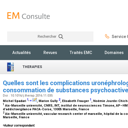
Rechercher
Service C
Rechercher
Actualités
Revues
Traités EMC
Domaines
THERAPIES
Quelles sont les complications uronéphrolog
consommation de substances psychoactive
Doi : 10.1016/j.therap.2016.11.035
1
,
⁎
2
1
Michel Spadari
, Marion Gully
, Elisabeth Frauger
, Noémie Jourde-Chic
1
Aix-Marseille université, CNRS, INT, institut de neurosciences Timone, AP–HM,
d’addictovigilance PACA-Corse, 13005 Marseille, France
2
Aix-Marseille université, vascular research center of marseille, hôpital de la 
Marseille, France
⁎
Auteur correspondant.