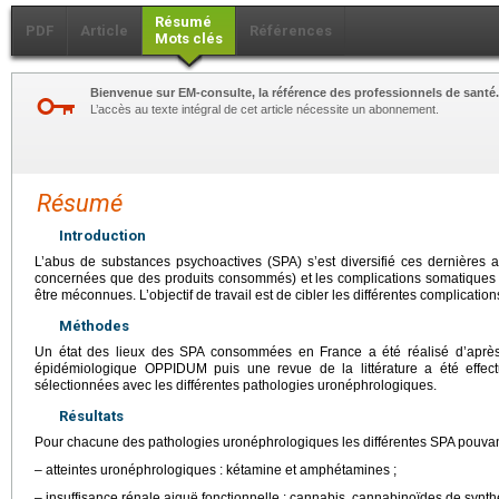
Résumé
PDF
Article
Références
Mots clés
Bienvenue sur EM-consulte, la référence des professionnels de santé.
L’accès au texte intégral de cet article nécessite un abonnement.
Résumé
Introduction
L’abus de substances psychoactives (SPA) s’est diversifié ces dernières 
concernées que des produits consommés) et les complications somatique
être méconnues. L’objectif de travail est de cibler les différentes complicati
Méthodes
Un état des lieux des SPA consommées en France a été réalisé d’aprè
épidémiologique OPPIDUM puis une revue de la littérature a été effe
sélectionnées avec les différentes pathologies uronéphrologiques.
Résultats
Pour chacune des pathologies uronéphrologiques les différentes SPA pouvant
– atteintes uronéphrologiques : kétamine et amphétamines ;
– insuffisance rénale aiguë fonctionnelle : cannabis, cannabinoïdes de synth