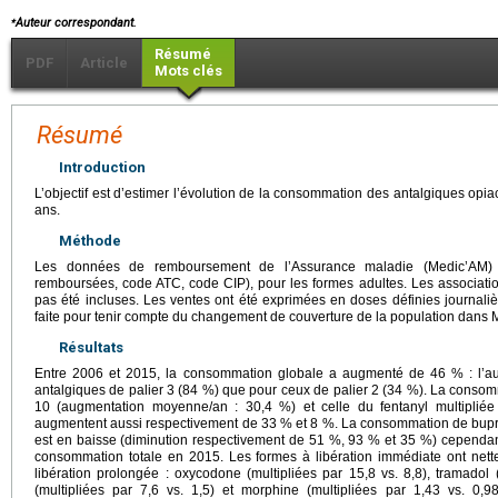
⁎
Auteur correspondant.
Résumé
PDF
Article
Mots clés
Résumé
Introduction
L’objectif est d’estimer l’évolution de la consommation des antalgiques opia
ans.
Méthode
Les données de remboursement de l’Assurance maladie (Medic’AM) o
remboursées, code ATC, code CIP), pour les formes adultes. Les associatio
pas été incluses. Les ventes ont été exprimées en doses définies journal
faite pour tenir compte du changement de couverture de la population dans
Résultats
Entre 2006 et 2015, la consommation globale a augmenté de 46 % : l’a
antalgiques de palier 3 (84 %) que pour ceux de palier 2 (34 %). La consom
10 (augmentation moyenne/an : 30,4 %) et celle du fentanyl multipliée
augmentent aussi respectivement de 33 % et 8 %. La consommation de bup
est en baisse (diminution respectivement de 51 %, 93 % et 35 %) cependant
consommation totale en 2015. Les formes à libération immédiate ont net
libération prolongée : oxycodone (multipliées par 15,8 vs. 8,8), tramadol (
(multipliées par 7,6 vs. 1,5) et morphine (multipliées par 1,43 vs. 0,