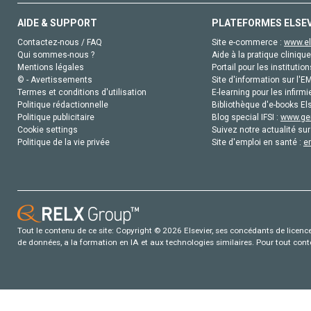
AIDE & SUPPORT
PLATEFORMES ELSE
Contactez-nous / FAQ
Site e-commerce :
www.el
Qui sommes-nous ?
Aide à la pratique clinique
Mentions légales
Portail pour les institution
© - Avertissements
Site d'information sur l'E
Termes et conditions d'utilisation
E-learning pour les infirmi
Politique rédactionnelle
Bibliothèque d'e-books Els
Politique publicitaire
Blog special IFSI :
www.gen
Cookie settings
Suivez notre actualité sur
Politique de la vie privée
Site d'emploi en santé :
e
Tout le contenu de ce site: Copyright © 2026 Elsevier, ses concédants de licence e
de données, a la formation en IA et aux technologies similaires. Pour tout con