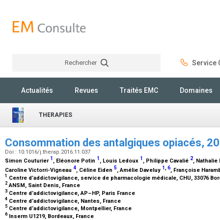
Rechercher
Service C
Rechercher
Actualités
Revues
Traités EMC
Domaines
THERAPIES
Consommation des antalgiques opiacés, 
Doi : 10.1016/j.therap.2016.11.037
1
1
1
2
Simon Couturier
, Eléonore Potin
, Louis Ledoux
, Philippe Cavalié
, Nathalie
4
5
1
,
6
Caroline Victorri-Vigneau
, Céline Eiden
, Amélie Daveluy
, Françoise Hara
1
Centre d’addictovigilance, service de pharmacologie médicale, CHU, 33076 Bo
2
ANSM, Saint Denis, France
3
Centre d’addictovigilance, AP–HP, Paris France
4
Centre d’addictovigilance, Nantes, France
5
Centre d’addictovigilance, Montpellier, France
6
Inserm U1219, Bordeaux, France