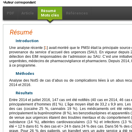
⁎
Auteur correspondant.
Résumé
PDF
Article
Références
Mots clés
Résumé
Introduction
Une analyse récente [
1
] avait montré que le PMSI était la principale source
provenance du service d’accueil des urgences (SAU). En vigueur depui
détection des EIM responsables de l’admission au SAU. C’est une initiative
urgentistes, médecins de pharmacovigilance et pharmaciens. Depuis 2014, le
à ce programme.
Méthodes
Analyse des NotS de cas d’abus ou de complications liées à un abus rec
2014 et 2016.
Résultats
Entre 2014 et juillet 2016, 147 cas ont été notifiés (40 cas en 2014, 46 cas 
principalement d’hommes (61 %). L’âge moyen était de 33,2
±
9,9 ans. Les 
des cas (cocaïne 25 %, cannabis 19 %). Les médicaments ont été retro
principalement la buprénorphine (8 %), les benzodiazépines et apparentés (
de venue aux urgences étaient des troubles mentaux et du comportement (2
substance (14 %), atteintes cardiovasculaires (13 %) et infections (13
été
<
12
h dans 61 % des cas et
>
24
h dans 24 % des cas. Dans 56 % des c
grave. Pour 26 % des patients, un transfert vers un autre service a été né