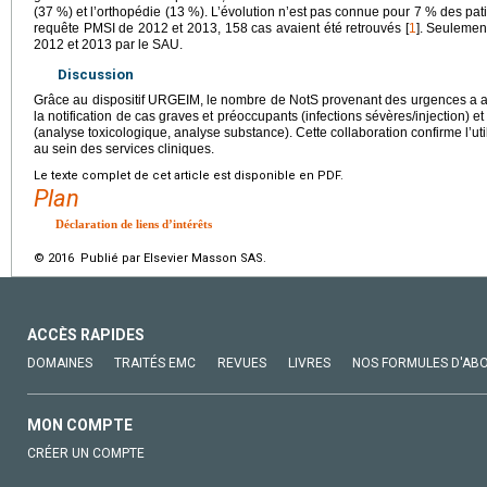
(37 %) et l’orthopédie (13 %). L’évolution n’est pas connue pour 7 % des patie
requête PMSI de 2012 et 2013, 158 cas avaient été retrouvés [
1
]. Seulement
2012 et 2013 par le SAU.
Discussion
Grâce au dispositif URGEIM, le nombre de NotS provenant des urgences a 
la notification de cas graves et préoccupants (infections sévères/injection) et
(analyse toxicologique, analyse substance). Cette collaboration confirme l’uti
au sein des services cliniques.
Le texte complet de cet article est disponible en PDF.
Plan
Déclaration de liens d’intérêts
© 2016 Publié par Elsevier Masson SAS.
ACCÈS RAPIDES
DOMAINES
TRAITÉS EMC
REVUES
LIVRES
NOS FORMULES D'AB
MON COMPTE
CRÉER UN COMPTE