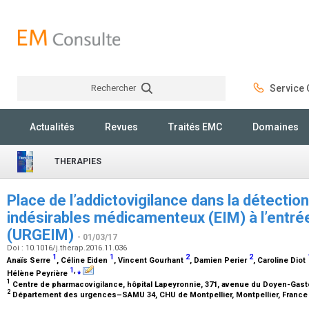
Rechercher
Service C
Rechercher
Actualités
Revues
Traités EMC
Domaines
THERAPIES
Place de l’addictovigilance dans la détecti
indésirables médicamenteux (EIM) à l’entré
(URGEIM)
- 01/03/17
Doi : 10.1016/j.therap.2016.11.036
1
1
2
2
Anaïs Serre
, Céline Eiden
, Vincent Gourhant
, Damien Perier
, Caroline Diot
1
,
⁎
Hélène Peyrière
1
Centre de pharmacovigilance, hôpital Lapeyronnie, 371, avenue du Doyen-Gasto
2
Département des urgences–SAMU 34, CHU de Montpellier, Montpellier, Franc