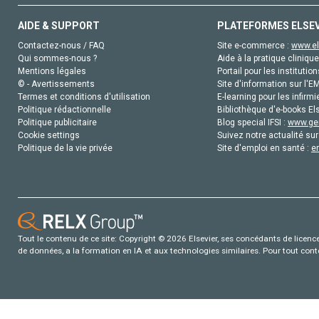
AIDE & SUPPORT
PLATEFORMES ELSE
Contactez-nous / FAQ
Site e-commerce :
www.el
Qui sommes-nous ?
Aide à la pratique clinique
Mentions légales
Portail pour les institution
© - Avertissements
Site d'information sur l'E
Termes et conditions d'utilisation
E-learning pour les infirmi
Politique rédactionnelle
Bibliothèque d'e-books Els
Politique publicitaire
Blog special IFSI :
www.gen
Cookie settings
Suivez notre actualité sur
Politique de la vie privée
Site d'emploi en santé :
e
Tout le contenu de ce site: Copyright © 2026 Elsevier, ses concédants de licence e
de données, a la formation en IA et aux technologies similaires. Pour tout con