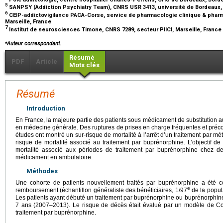
5
SANPSY (Addiction Psychiatry Team), CNRS USR 3413, université de Bordeaux, 
6
CEIP-addictovigilance PACA-Corse, service de pharmacologie clinique & pharma
Marseille, France
7
Institut de neurosciences Timone, CNRS 7289, secteur PIICI, Marseille, France
⁎
Auteur correspondant.
Résumé
PDF
Article
Mots clés
Résumé
Introduction
En France, la majeure partie des patients sous médicament de substitution a
en médecine générale. Des ruptures de prises en charge fréquentes et précoc
études ont montré un sur-risque de mortalité à l’arrêt d’un traitement par m
risque de mortalité associé au traitement par buprénorphine. L’objectif de 
mortalité associé aux périodes de traitement par buprénorphine chez de
médicament en ambulatoire.
Méthodes
Une cohorte de patients nouvellement traités par buprénorphine a été
e
remboursement (échantillon généraliste des bénéficiaires, 1/97
de la popul
Les patients ayant débuté un traitement par buprénorphine ou buprénorphine-
7 ans (2007–2013). Le risque de décès était évalué par un modèle de Co
traitement par buprénorphine.