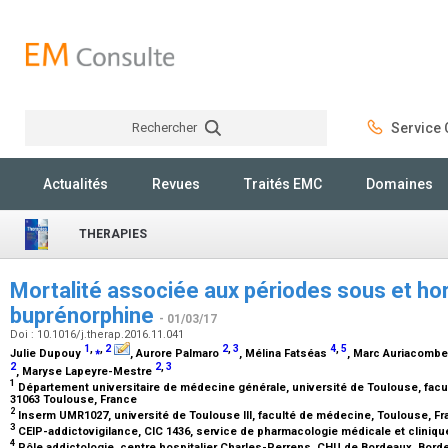
Rechercher
Service C
Rechercher
Actualités
Revues
Traités EMC
Domaines
THERAPIES
Mortalité associée aux périodes sous et hor
buprénorphine
- 01/03/17
Doi : 10.1016/j.therap.2016.11.041
1
,
⁎
,
2
2
,
3
4
,
5
Julie Dupouy
, Aurore Palmaro
, Mélina Fatséas
, Marc Auriacomb
2
2
,
3
, Maryse Lapeyre-Mestre
1
Département universitaire de médecine générale, université de Toulouse, facu
31063 Toulouse, France
2
Inserm UMR1027, université de Toulouse III, faculté de médecine, Toulouse, F
3
CEIP-addictovigilance, CIC 1436, service de pharmacologie médicale et cliniq
4
Pôle addictologie, centre hospitalier Charles-Perrens, CHU de Bordeaux, Bord