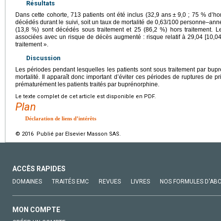
Résultats
Dans cette cohorte, 713 patients ont été inclus (32,9 ans
±
9,0 ; 75 % d’ho
décédés durant le suivi, soit un taux de mortalité de 0,63/100 personne–ann
(13,8 %) sont décédés sous traitement et 25 (86,2 %) hors traitement. Le
associées avec un risque de décès augmenté : risque relatif à 29,04 [10,
traitement ».
Discussion
Les périodes pendant lesquelles les patients sont sous traitement par bupr
mortalité. Il apparaît donc important d’éviter ces périodes de ruptures de p
prématurément les patients traités par buprénorphine.
Le texte complet de cet article est disponible en PDF.
Plan
Déclaration de liens d’intérêts
© 2016 Publié par Elsevier Masson SAS.
ACCÈS RAPIDES
DOMAINES
TRAITÉS EMC
REVUES
LIVRES
NOS FORMULES D'AB
MON COMPTE