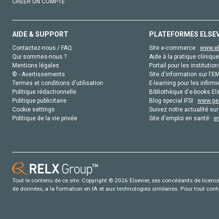
CRÉER UN COMPTE
AIDE & SUPPORT
PLATEFORMES ELSE
Contactez-nous / FAQ
Site e-commerce :
www.el
Qui sommes-nous ?
Aide à la pratique clinique
Mentions légales
Portail pour les institution
© - Avertissements
Site d'information sur l'E
Termes et conditions d'utilisation
E-learning pour les infirmi
Politique rédactionnelle
Bibliothèque d'e-books Els
Politique publicitaire
Blog special IFSI :
www.gen
Cookie settings
Suivez notre actualité sur
Politique de la vie privée
Site d'emploi en santé :
e
Tout le contenu de ce site: Copyright © 2026 Elsevier, ses concédants de licence e
de données, a la formation en IA et aux technologies similaires. Pour tout con