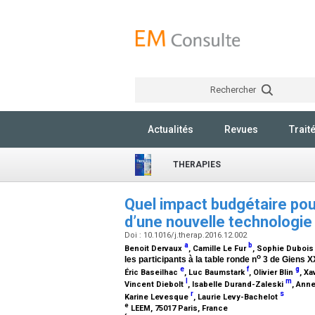
Rechercher
Actualités
Revues
Trait
THERAPIES
Quel impact budgétaire pour
d’une nouvelle technologie
Doi : 10.1016/j.therap.2016.12.002
a
b
Benoit Dervaux
, Camille Le Fur
, Sophie Duboi
o
les participants à la table ronde n
3 de Giens X
e
f
g
Éric Baseilhac
, Luc Baumstark
, Olivier Blin
, X
l
m
Vincent Diebolt
, Isabelle Durand-Zaleski
, Ann
r
s
Karine Levesque
, Laurie Levy-Bachelot
e
LEEM, 75017 Paris, France