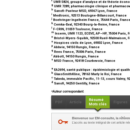
f
UMR 5824, groupe d’analyse et de théorie économ
g
UMR 7289, pharmacologie clinique et pharmacovi
h
Sanofi-Pasteur MSD, 69367 Lyon, France
i
Medtronic, 92513 Boulogne-Billancourt, France
j
Boehringer Ingelheim France, 75644 Paris, Franc
k
Cemka-Eval, 92340 Bourg-la-Reine, France
l
F-CRIN, 31059 Toulouse, France
m
Inserm, UMR 1123, ECEVE, AP–HP, 75004 Paris, 
n
Bristol-Myers-Squibb, 92500 Rueil-Malmaison, 
o
Hospices civils de Lyon, 69002 Lyon, France
p
Abbvie, 94150 Rungis, France
q
Rees France, 75006 Paris, France
r
Abbott, 94150 Rungis, France
s
MSD France, 92418 Courbevoie, France
a
EA2694, santé publique : épidémiologie et qualité 
b
GlaxoSmithKline, 78163 Marly le Roi, France
c
Takeda, immeuble Pacific, 11-13, cours Valmy, 9
d
Sanofi, 94250 Gentilly, France
⁎
Auteur correspondant.
Résumé
PDF
Article
Figures
Mots clés
Bienvenue sur EM-consulte, la référen
L’accès au texte intégral de cet article 