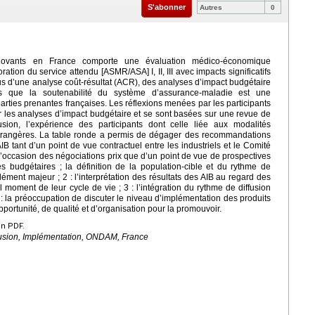
S'abonner
Autres
0
ovants en France comporte une évaluation médico-économique
ation du service attendu [ASMR/ASA] I, II, III avec impacts significatifs
s d’une analyse coût-résultat (ACR), des analyses d’impact budgétaire
us que la soutenabilité du système d’assurance-maladie est une
rties prenantes françaises. Les réflexions menées par les participants
r les analyses d’impact budgétaire et se sont basées sur une revue de
sion, l’expérience des participants dont celle liée aux modalités
 étrangères. La table ronde a permis de dégager des recommandations
 AIB tant d’un point de vue contractuel entre les industriels et le Comité
occasion des négociations prix que d’un point de vue de prospectives
 budgétaires ; la définition de la population-cible et du rythme de
lément majeur ; 2 : l’interprétation des résultats des AIB au regard des
 moment de leur cycle de vie ; 3 : l’intégration du rythme de diffusion
 : la préoccupation de discuter le niveau d’implémentation des produits
pportunité, de qualité et d’organisation pour la promouvoir.
en PDF.
fusion, Implémentation, ONDAM, France