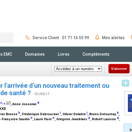
Service Client : 01 71 16 55 99
Mes alertes
Rechercher
és EMC
Domaines
Livres
Compléments
S'abonner
 l’arrivée d’un nouveau traitement ou
 de santé ?
- 01/03/17
c
,
⁎
d
s
, Anne Josseran
XXII
h
i
j
k
avier Bresse
, Frédérique Debroucker
, Olivier Delaitre
, Bruno Detournay
,
n
o
p
q
e-Françoise Gaudin
, Laure Huot
, Grégoire Jeanblanc
, Robert Launois
,
B