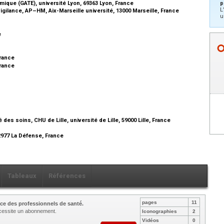
ique (GATE), université Lyon, 69363 Lyon, France
p
L
gilance, AP–HM, Aix-Marseille université, 13000 Marseille, France
u
e
France
France
des soins, CHU de Lille, université de Lille, 59000 Lille, France
2977 La Défense, France
Tableaux
Références
pages
11
ce des professionnels de santé.
nécessite un abonnement.
Iconographies
2
Vidéos
0