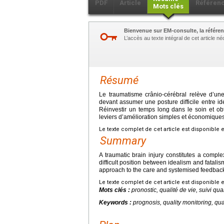
PDF
Article
Référen
Mots clés
Bienvenue sur EM-consulte, la référen
L’accès au texte intégral de cet article 
Résumé
Le traumatisme crânio-cérébral relève d’une
devant assumer une posture difficile entre id
Réinvestir un temps long dans le soin et obt
leviers d’amélioration simples et économiques
Le texte complet de cet article est disponible 
Summary
A traumatic brain injury constitutes a compl
difficult position between idealism and fatalis
approach to the care and systemised feedback
Le texte complet de cet article est disponible 
Mots clés :
pronostic, qualité de vie, suivi qu
Keywords :
prognosis, quality monitoring, quali