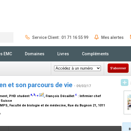
Service Client : 01 71 16 55 99
Mes alertes
Rechercher
és EMC
Domaines
Livres
Compléments
S'abonner
ien et son parcours de vie
- 09/03/17
a
,
b
,
⁎
c
ment, PHD student
, François Décaillet
:
Infirmier chef
, Suisse
PS, Faculté de biologie et de médecine, Rue du Bugnon 21, 1011
e
B