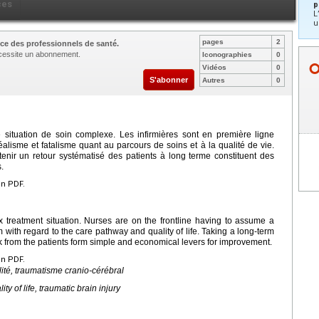
ces
p
L
u
pages
2
ce des professionnels de santé.
nécessite un abonnement.
Iconographies
0
Vidéos
0
S'abonner
Autres
0
 situation de soin complexe. Les infirmières sont en première ligne
éalisme et fatalisme quant au parcours de soins et à la qualité de vie.
enir un retour systématisé des patients à long terme constituent des
.
en PDF.
ex treatment situation. Nurses are on the frontline having to assume a
m with regard to the care pathway and quality of life. Taking a long-term
 from the patients form simple and economical levers for improvement.
en PDF.
alité, traumatisme cranio-cérébral
ty of life, traumatic brain injury