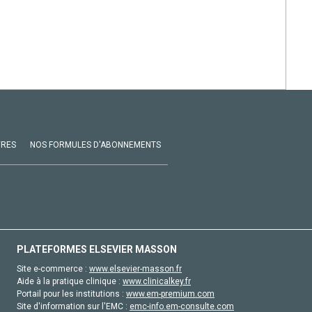
VRES
NOS FORMULES D'ABONNEMENTS
PLATEFORMES ELSEVIER MASSON
Site e-commerce :
www.elsevier-masson.fr
Aide à la pratique clinique :
www.clinicalkey.fr
Portail pour les institutions :
www.em-premium.com
Site d'information sur l'EMC :
emc-info.em-consulte.com