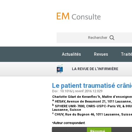
Rechercher
Actualités
Revues
Trait
LA REVUE DE L'INFIRMIÈRE
Le patient traumatisé crân
Doi : 10.1016/j.revinf.2016.12.029
Charlotte Gilart de Keranflec’h,
Maître d’enseigne
a
HESAV, Avenue de Beaumont 21, 1011 Lausanne
b
SPHERE UMR-7000, CNRS-USPC-Paris VII, & IHIUM
Lausanne, Suisse
c
CHUV, Rue du Bugnon 46, 1011 Lausanne, Suiss
⁎
Auteur correspondant.
Résumé