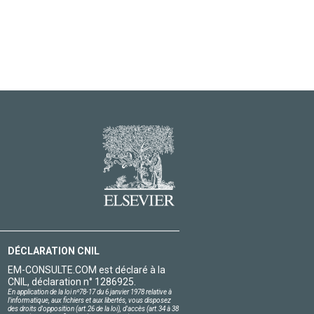
DÉCLARATION CNIL
EM-CONSULTE.COM est déclaré à la
CNIL, déclaration n° 1286925.
En application de la loi nº78-17 du 6 janvier 1978 relative à
l'informatique, aux fichiers et aux libertés, vous disposez
des droits d'opposition (art.26 de la loi), d'accès (art.34 à 38